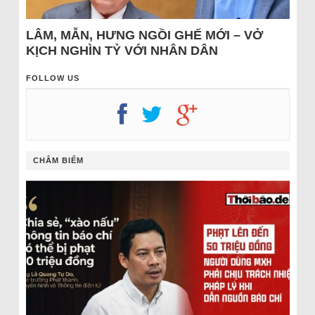
LÂM, MẪN, HƯNG NGỒI GHẾ MỚI – VỞ
KỊCH NGHÌN TỶ VỚI NHÂN DÂN
FOLLOW US
CHÂM BIẾM