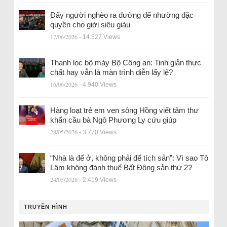
Đẩy người nghèo ra đường để nhường đặc
quyền cho giới siêu giàu
17/06/2026
- 14.527 Views
Thanh lọc bộ máy Bộ Công an: Tinh giản thực
chất hay vẫn là màn trình diễn lấy lệ?
16/06/2026
- 4.940 Views
Hàng loạt trẻ em ven sông Hồng viết tâm thư
khẩn cầu bà Ngô Phương Ly cứu giúp
28/05/2026
- 3.770 Views
“Nhà là để ở, không phải để tích sản”: Vì sao Tô
Lâm không đánh thuế Bất Động sản thứ 2?
24/05/2026
- 2.419 Views
TRUYỀN HÌNH