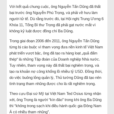
Với kết quả chung cuộc, ông Nguyễn Tấn Dũng đã thất
bại trước ông Nguyễn Phú Trọng, và phải về hưu làm
người tử tế. Dù rằng trước đó, tại Hội nghị Trung Ương 6
Khóa 11, Tổng Bí thư Trọng đã phải gạt nước mắt vì
không kỷ luật được đồng chí Ba Dũng.
Trong giai đoạn 2006 đến 2011, ông Nguyễn Tấn Dũng
từng bị cáo buộc vì tham vọng đưa nền kinh tế Việt Nam
phát triển vượt bậc, ông đã tạo ra hàng loạt „quả đấm
thép“ là những Tập đoàn của Doanh nghiệp Nhà nước.
Tuy nhiên, tham vọng này đã thất bại nghiêm trọng, và
tạo ra khoản nợ công khổng lồ nhiều tỷ USD. Đồng thời,
do việc buông lỏng quản lý, Thủ tướng Dũng đã tạo nên
tình trạng tham nhũng được cho là rất nghiêm trọng.
Theo cựu Đại sứ Mỹ tại Việt Nam Ted Osius từng nhận
xét, ông Trọng là người “kín đáo” trong khi ông Ba Dũng
thì “không trong sạch khi điều hành quốc gia Đông Nam
Á có nhiều tham nhũng”.