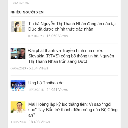
06/08/2026
NHIỀU NGƯỜI XEM
Tin bà Nguyễn Thị Thanh Nhàn đang ẩn náu tại
Đức đã được chính thức xác nhận
07/08/2023
- 15.060 Views
Đài phát thanh và Truyền hình nhà nước
Slovakia (RTVS) công bố thông tin bà Nguyễn
Thị Thanh Nhàn trốn sang Đức!
06/08/2023
- 5.164 Views
Ủng hộ Thoibao.de
15/02/2018
- 24.051 Views
Mai Hoàng lập kỷ lục thăng tiến: Vì sao “ngôi
sao” Tây Bắc trở thành điểm nóng của Bộ Công
an?
11/05/2026
- 18.498 Views