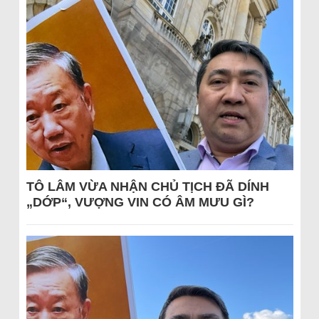
TÔ LÂM VỪA NHẬN CHỦ TỊCH ĐÃ DÍNH
„DỚP“, VƯỢNG VIN CÓ ÂM MƯU GÌ?