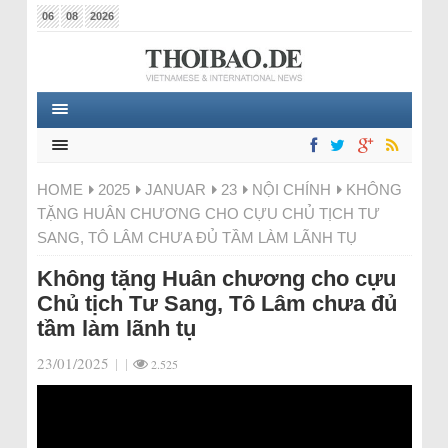
06
08
2026
HOME
2025
JANUAR
23
NỘI CHÍNH
KHÔNG
TẶNG HUÂN CHƯƠNG CHO CỰU CHỦ TỊCH TƯ
SANG, TÔ LÂM CHƯA ĐỦ TẦM LÀM LÃNH TỤ
Không tặng Huân chương cho cựu
Chủ tịch Tư Sang, Tô Lâm chưa đủ
tầm làm lãnh tụ
23/01/2025
|
|
2.525