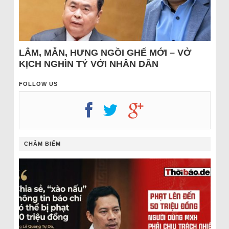
LÂM, MẪN, HƯNG NGỒI GHẾ MỚI – VỞ
KỊCH NGHÌN TỶ VỚI NHÂN DÂN
FOLLOW US
CHÂM BIẾM