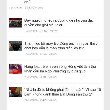
an?
11/05/2026
- 18.509 Views
Đẩy người nghèo ra đường để nhường đặc
quyền cho giới siêu giàu
17/06/2026
- 14.529 Views
Thanh lọc bộ máy Bộ Công an: Tinh giản thực
chất hay vẫn là màn trình diễn lấy lệ?
16/06/2026
- 4.942 Views
Hàng loạt trẻ em ven sông Hồng viết tâm thư
khẩn cầu bà Ngô Phương Ly cứu giúp
28/05/2026
- 3.781 Views
“Nhà là để ở, không phải để tích sản”: Vì sao Tô
Lâm không đánh thuế Bất Động sản thứ 2?
24/05/2026
- 2.428 Views