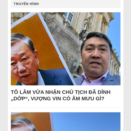
TRUYỀN HÌNH
TÔ LÂM VỪA NHẬN CHỦ TỊCH ĐÃ DÍNH
„DỚP“, VƯỢNG VIN CÓ ÂM MƯU GÌ?