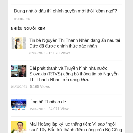
Dựng nhà ở đâu thì chính quyền mới thôi “dòm ngó”?
08/08/2026
NHIỀU NGƯỜI XEM
Tin bà Nguyễn Thị Thanh Nhàn đang ẩn náu tại
Đức đã được chính thức xác nhận
07/08/2023
- 15.070 Views
Đài phát thanh và Truyền hình nhà nước
Slovakia (RTVS) công bố thông tin bà Nguyễn
Thị Thanh Nhàn trốn sang Đức!
06/08/2023
- 5.165 Views
Ủng hộ Thoibao.de
15/02/2018
- 24.071 Views
Mai Hoàng lập kỷ lục thăng tiến: Vì sao “ngôi
sao” Tây Bắc trở thành điểm nóng của Bộ Công