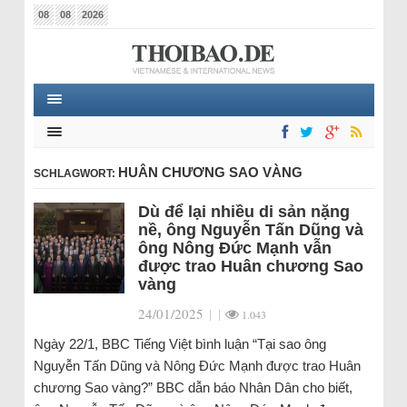
08
08
2026
HUÂN CHƯƠNG SAO VÀNG
SCHLAGWORT:
Dù để lại nhiều di sản nặng
nề, ông Nguyễn Tấn Dũng và
ông Nông Đức Mạnh vẫn
được trao Huân chương Sao
vàng
24/01/2025
|
|
1.043
Ngày 22/1, BBC Tiếng Việt bình luận “Tại sao ông
Nguyễn Tấn Dũng và Nông Đức Mạnh được trao Huân
chương Sao vàng?” BBC dẫn báo Nhân Dân cho biết,