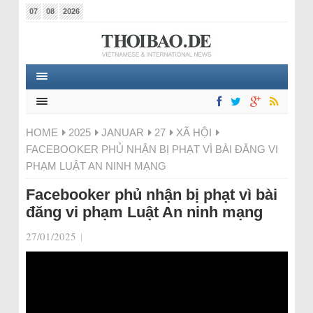
07
08
2026
HOME
2025
JANUAR
27
XÃ HỘI
FACEBOOKER PHỦ NHẬN BỊ PHẠT VÌ BÀI ĐĂNG VI
PHẠM LUẬT AN NINH MẠNG
Facebooker phủ nhận bị phạt vì bài
đăng vi phạm Luật An ninh mạng
27/01/2025
|