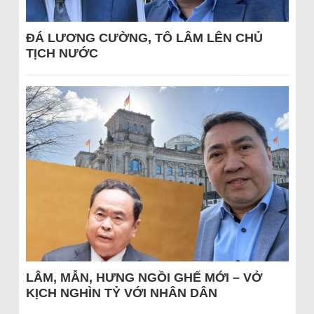
ĐÁ LƯƠNG CƯỜNG, TÔ LÂM LÊN CHỦ
TỊCH NƯỚC
LÂM, MẪN, HƯNG NGỒI GHẾ MỚI – VỞ
KỊCH NGHÌN TỶ VỚI NHÂN DÂN