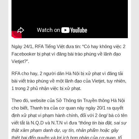
Ngày 24/1, RFA Tiếng Việt đưa tin: “Có hay không việc 2
Facebooker bị phạt vì đăng bài trào phúng về lãnh đạo
Vietjet?”.
RFA cho hay, 2 người dân Hà Nội bị xử phạt vì đăng tải
bài viết trào phúng về một lãnh đạo của Vietjet, tuy nhiên,
1 trong 2 phủ nhận việc bị xử phạt.
Theo đó, website của Sở Thông tin Truyền thông Hà Nội
cho biết, Thanh tra của cơ quan này ngày 20/1 ra quyết
định xử phạt vi phạm hành chính, đối với 2 ông/ bà có tên
viết tắt là N.Q.D và N.T.N vì đưa
“thông tin bịa đặt, sai sự
thật xâm phạm danh dự, uy tín, nhân phẩm hoặc gây
thiệt hại đến quyền và lợi ích hợp pháp của cơ quan, tổ