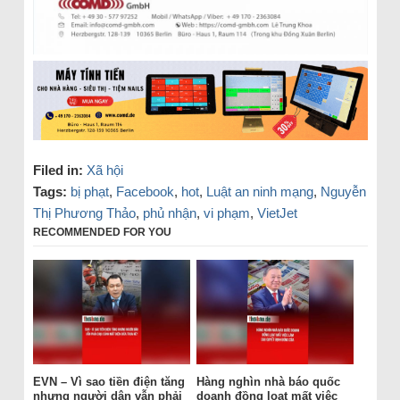
Filed in:
Xã hội
Tags:
bị phạt
,
Facebook
,
hot
,
Luật an ninh mạng
,
Nguyễn
Thị Phương Thảo
,
phủ nhận
,
vi phạm
,
VietJet
RECOMMENDED FOR YOU
EVN – Vì sao tiền điện tăng
Hàng nghìn nhà báo quốc
nhưng người dân vẫn phải
doanh đồng loạt mất việc