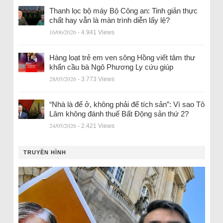
Thanh lọc bộ máy Bộ Công an: Tinh giản thực
chất hay vẫn là màn trình diễn lấy lệ?
16/06/2026
- 4.941 Views
Hàng loạt trẻ em ven sông Hồng viết tâm thư
khẩn cầu bà Ngô Phương Ly cứu giúp
28/05/2026
- 3.773 Views
“Nhà là để ở, không phải để tích sản”: Vì sao Tô
Lâm không đánh thuế Bất Động sản thứ 2?
24/05/2026
- 2.421 Views
TRUYỀN HÌNH