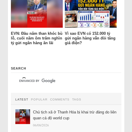
EVN: Đầu năm than khóc bù
Vì sao EVN có 152.000 tỷ
lỗ, cuối năm ôm trăm nghìn
gửi ngân hàng vẫn đòi tăng
tỷ gửi ngân hàng ăn lãi
giá điện?
SEARCH
LATEST
POPULAR
COMMENTS
TAGS
Chủ tịch xã ở Thanh Hóa bị khai trừ đảng do liên
quan cá độ world cup
06/08/2026