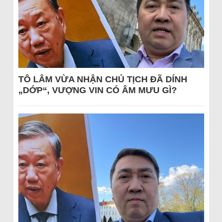
TÔ LÂM VỪA NHẬN CHỦ TỊCH ĐÃ DÍNH
„DỚP“, VƯỢNG VIN CÓ ÂM MƯU GÌ?