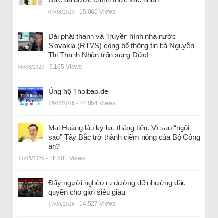
07/08/2023
- 15.066 Views
Đài phát thanh và Truyền hình nhà nước
Slovakia (RTVS) công bố thông tin bà Nguyễn
Thị Thanh Nhàn trốn sang Đức!
06/08/2023
- 5.165 Views
Ủng hộ Thoibao.de
15/02/2018
- 24.054 Views
Mai Hoàng lập kỷ lục thăng tiến: Vì sao “ngôi
sao” Tây Bắc trở thành điểm nóng của Bộ Công
an?
11/05/2026
- 18.501 Views
Đẩy người nghèo ra đường để nhường đặc
quyền cho giới siêu giàu
17/06/2026
- 14.527 Views