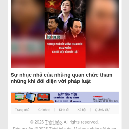
Sự nhục nhã của những quan chức tham
nhũng khi đối diện với pháp luật
Trang chủ
Chính trị
Kinh tế
Xã hội
QUÂN SỰ
© 2026
Thời báo
. All rights reserved.
Bản quyền @2025 Thời báo.de. Mọi sao chép nội dung