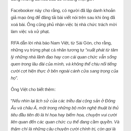
Facebooker này cho rằng, có người đã lập danh khoản
giả mạo ông để đăng tải bài viết nói trên sau khi ông đã
xoá bài. Ông cũng phủ nhận việc bị nhà chức trách mời
làm việc và xử phạt.
RFA dẫn lời nhà báo Nam Việt, từ Sài Gòn, cho rằng,
những vụ trừng phạt cá nhân tương tự
“xuất phát từ tâm
lý những nhà lãnh đạo hay con cái quan chức vẫn sống
quen trong lâu đài của mình, và không thể chịu nổi tiếng
cười cợt hiện thực ở bên ngoài cánh cửa sang trọng của
họ”.
Ông Việt cho biết thêm:
“
Nếu nhìn lại lịch sử của các triều đại cộng sản ở Đông
Âu và châu Á, một trong những bộ môn nghệ thuật bị thủ
tiêu đầu tiên đó là hí họa hay biếm họa, chuyện vui cười
liên quan đến các quan chức cụ thể đang cầm quyền. Và
thậm chí là những câu chuyện cười chính trị, còn gọi là