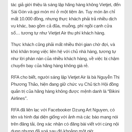
tác giả giới thiệu là sáng lập hãng hàng không Vietjet, đến
Sài Gòn và gọi món mì ở một tiệm ăn. Tuy món ăn chỉ
mất 10.000 đồng, nhưng thực khách phải trả nhiều dịch
vụ khác, bao gồm cả đũa, muỗng, phí ngồi cạnh cửa
sổ… tương tự như Vietjet Air thu phí khách hàng.
Thực khách cũng phải mất nhiều thời gian chờ đợi, và
khó khăn trong việc liên hệ với chủ nhà hàng, tương tự
như lời phàn nàn của nhiều khách hàng, về việc bị chậm
chuyến bay của hãng hàng không giá rẻ.
RFA cho biết, người sáng lập Vietjet Air là bà Nguyễn Thị
Phương Thảo, hiện đang giữ chức vụ Chủ tịch Hội đồng
quản trị của hãng hàng không được mệnh danh là “Bikini
Airlines”.
RFA đã liên lạc với Facebooker Dzung Art Nguyen, có
tên và hình đại diện giống với ảnh mà các báo mạng nói
trên đăng tải, ông xác nhận có đăng bài viết với cùng nội
dung nhưng đã xoá sau đó khoảng một giờ.