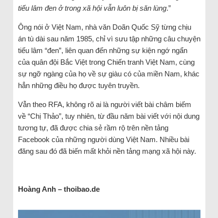
tiếu lâm đen ở trong xã hội vẫn luôn bị săn lùng
.”
Ông nói ở Việt Nam, nhà văn Doãn Quốc Sỹ từng chịu
án tù dài sau năm 1985, chỉ vì sưu tập những câu chuyện
tiếu lâm “đen”, liên quan đến những sự kiện ngớ ngẩn
của quân đội Bắc Việt trong Chiến tranh Việt Nam, cùng
sự ngỡ ngàng của họ về sự giàu có của miền Nam, khác
hẳn những điều họ được tuyên truyền.
Vẫn theo RFA, không rõ ai là người viết bài châm biếm
về “Chị Thảo”, tuy nhiên, từ đầu năm bài viết với nội dung
tương tự, đã được chia sẻ rầm rộ trên nền tảng
Facebook của những người dùng Việt Nam. Nhiều bài
đăng sau đó đã biến mất khỏi nền tảng mạng xã hội này.
Hoàng Anh – thoibao.de