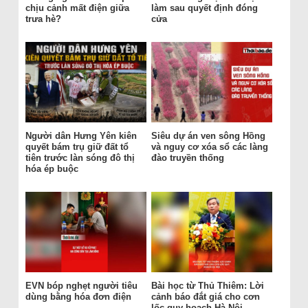
chịu cảnh mất điện giữa
làm sau quyết định đóng
trưa hè?
cửa
Người dân Hưng Yên kiên
Siêu dự án ven sông Hồng
quyết bám trụ giữ đất tổ
và nguy cơ xóa sổ các làng
tiên trước làn sóng đô thị
đào truyền thống
hóa ép buộc
EVN bóp nghẹt người tiêu
Bài học từ Thủ Thiêm: Lời
dùng bằng hóa đơn điện
cảnh báo đắt giá cho cơn
lốc quy hoạch Hà Nội