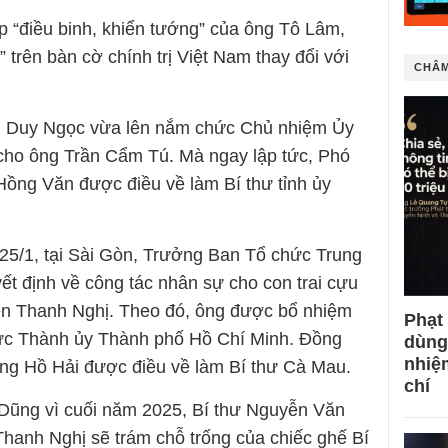
iếp “điều binh, khiển tướng” của ông Tô Lâm,
trên bàn cờ chính trị Việt Nam thay đổi với
CHÂM
ễn Duy Ngọc vừa lên nắm chức Chủ nhiệm Ủy
 cho ông Trần Cẩm Tú. Mà ngay lập tức, Phó
ồng Văn được điều về làm Bí thư tỉnh ủy
25/1, tại Sài Gòn, Trưởng Ban Tổ chức Trung
t định về công tác nhân sự cho con trai cựu
n Thanh Nghị. Theo đó, ông được bổ nhiệm
Phạt
ực Thành ủy Thành phố Hồ Chí Minh. Đồng
dùng
nhiệ
ông Hồ Hải được điều về làm Bí thư Cà Mau.
chí
 Dũng vì cuối năm 2025, Bí thư Nguyễn Văn
hanh Nghị sẽ trám chỗ trống của chiếc ghế Bí