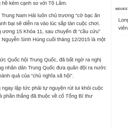
g hề kém cạnh so với Tô Lâm.
NEUES
ạo Trung Nam Hải luôn chủ trương “cờ bạc ăn
Lon
nh bại sẽ diễn ra vào lúc sắp tàn cuộc chơi.
viên
g ương 15 Khóa 11, sau chuyến đi “cầu cứu”
i Nguyễn Sinh Hùng cuối tháng 12/2015 là một
ức Quốc hội Trung Quốc, đã bất ngờ ra nghị
ng nhân dân Trung Quốc đưa quân đội ra nước
hành quả của “chủ nghĩa xã hội”.
 ngay lập tức phải tự nguyện rút lui khỏi cuộc
là phần thắng đã thuộc về cố Tổng Bí thư