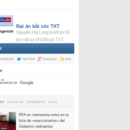
Đại án bắt cóc TXT
Nguyễn Hải Long bị kết án hỗ
trợ mật vụ VN bắt cóc TXT
E
ACEBOOK
TWITTER
GOOGLE+
RSS
H
EST
POPULAR
COMMENTS
TAGS
RFA en vietnamita entra en la
lista de «reaccionarios» del
Gobierno vietnamita