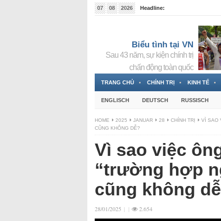
07
08
2026
Headline:
RFA en vietnamita entra en la lista de «reaccionarios
Biểu tình tại VN
Sau 43 năm, sự kiện chính trị
chấn động toàn quốc
TRANG CHỦ
CHÍNH TRỊ
KINH TẾ
ENGLISCH
DEUTSCH
RUSSISCH
HOME
2025
JANUAR
28
CHÍNH TRỊ
VÌ SAO
CŨNG KHÔNG DỄ?
Vì sao việc ôn
“trường hợp ng
cũng không d
28/01/2025
|
|
2.654