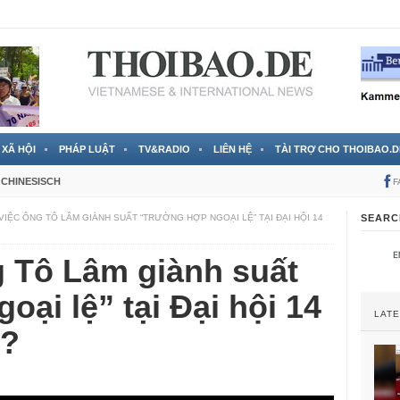
» del Gobierno vietnamita
4 Stunden ago
XÃ HỘI
PHÁP LUẬT
TV&RADIO
LIÊN HỆ
TÀI TRỢ CHO THOIBAO.D
CHINESISCH
F
 VIỆC ÔNG TÔ LÂM GIÀNH SUẤT “TRƯỜNG HỢP NGOẠI LỆ” TẠI ĐẠI HỘI 14
SEARC
g Tô Lâm giành suất
oại lệ” tại Đại hội 14
LAT
ễ?