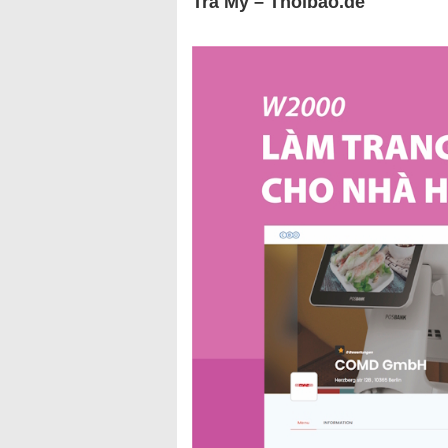
Trà
My
– Thoibao.de