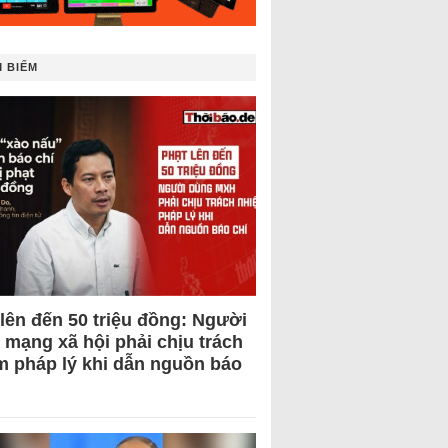
 BIẾM
 lên đến 50 triệu đồng: Người
 mạng xã hội phải chịu trách
m pháp lý khi dẫn nguồn báo