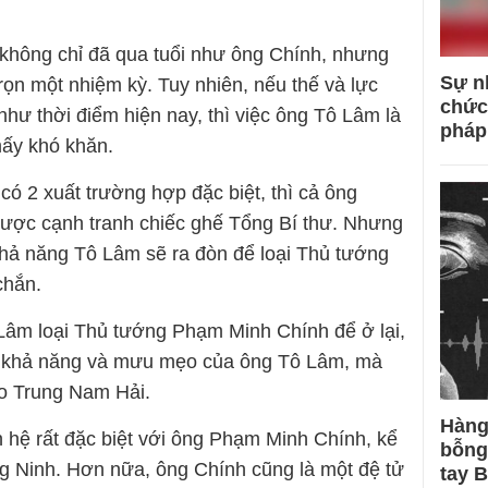
 không chỉ đã qua tuổi như ông Chính, nhưng
Sự n
trọn một nhiệm kỳ. Tuy nhiên, nếu thế và lực
chức
như thời điểm hiện nay, thì việc ông Tô Lâm là
pháp
mấy khó khăn.
có 2 xuất trường hợp đặc biệt, thì cả ông
ược cạnh tranh chiếc ghế Tổng Bí thư. Nhưng
 khả năng Tô Lâm sẽ ra đòn để loại Thủ tướng
chắn.
 Lâm loại Thủ tướng Phạm Minh Chính để ở lại,
o khả năng và mưu mẹo của ông Tô Lâm, mà
ạo Trung Nam Hải.
Hàng
n hệ rất đặc biệt với ông Phạm Minh Chính, kể
bỗng
ng Ninh. Hơn nữa, ông Chính cũng là một đệ tử
tay 