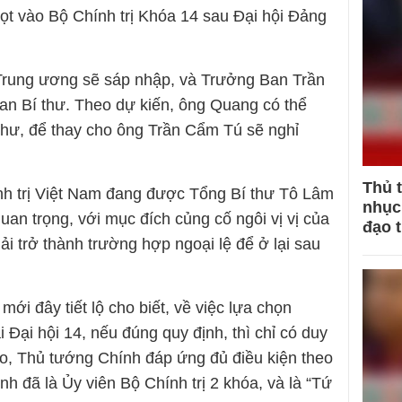
lọt vào Bộ Chính trị Khóa 14 sau Đại hội Đảng
 Trung ương sẽ sáp nhập, và Trưởng Ban Trần
n Bí thư. Theo dự kiến, ông Quang có thể
hư, để thay cho ông Trần Cẩm Tú sẽ nghỉ
Thủ 
ính trị Việt Nam đang được Tổng Bí thư Tô Lâm
nhục 
 quan trọng, với mục đích củng cố ngôi vị vị của
đạo 
ải trở thành trường hợp ngoại lệ để ở lại sau
mới đây tiết lộ cho biết, về việc lựa chọn
ại Đại hội 14, nếu đúng quy định, thì chỉ có duy
o, Thủ tướng Chính đáp ứng đủ điều kiện theo
h đã là Ủy viên Bộ Chính trị 2 khóa, và là “Tứ