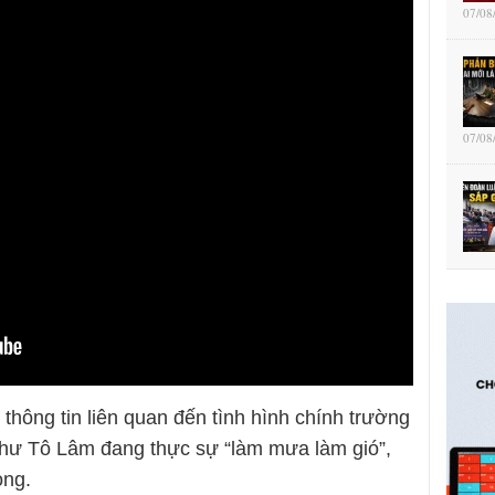
07/08
07/08
hông tin liên quan đến tình hình chính trường
thư Tô Lâm đang thực sự “làm mưa làm gió”,
ong.