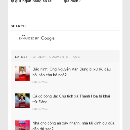
tỷ gửi ngân hàng ăn lãi
giá điện?
SEARCH
LATEST
POPULAR
COMMENTS
TAGS
Bắc ninh: Ông Nguyễn Văn Dũng bị xử lý, câu
hỏi nào còn bỏ ngỏ?
08/08/2026
Cá độ bóng đá: Chủ tịch xã Thanh Hóa bị khai
trừ Đảng
08/08/2026
Nhà cho công an xây nhanh, nhà tái định cư của
dân thì sao?