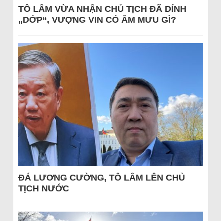
TÔ LÂM VỪA NHẬN CHỦ TỊCH ĐÃ DÍNH
„DỚP“, VƯỢNG VIN CÓ ÂM MƯU GÌ?
ĐÁ LƯƠNG CƯỜNG, TÔ LÂM LÊN CHỦ
TỊCH NƯỚC