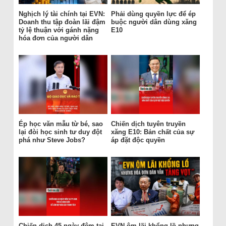
Nghịch lý tài chính tại EVN:
Phải dùng quyền lực để ép
Doanh thu tập đoàn lãi đậm
buộc người dân dùng xăng
tỷ lệ thuận với gánh nặng
E10
hóa đơn của người dân
Ép học văn mẫu từ bé, sao
Chiến dịch tuyên truyền
lại đòi học sinh tư duy đột
xăng E10: Bản chất của sự
phá như Steve Jobs?
áp đặt độc quyền
Chiến dịch 45 ngày đêm tại
EVN ôm lãi khổng lồ nhưng