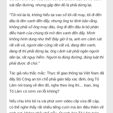
sát dẫn đường, nhưng gặp đèn đỏ là phải dừng lại.
“Tôi nói lại là, không hiểu tại sao số tôi rất may, tôi đi đến
đâu là đèn xanh đến đấy, nhưng ông tư lệnh bảo rằng,
không phải số ông may đâu, ông đi đến đâu là bộ phận
điều hành của chúng tôi mở đèn xanh đến đấy. Mình
không hình dung như thế! Bây giờ ở ta, anh em cảnh sát
rất vất vả, người dân cũng rất vất vả, đang đèn xanh,
đang đi thì phải đứng lại, ông cảnh sát phải ngăn người
dân lại, rất nguy hiểm. Người ta đúng đường, đúng luật thì
phải được đi chứ.”
Tác giả nêu thắc mắc: Thực tế giao thông tại Việt Nam đã
đẩy Bộ Công an tới chỗ phải gián tiếp xác định, ông Tô
Lâm nói trạng về đèn đỏ, nghe theo ông thì… loạn, ông
Tô Lâm có sớm xin lỗi không?
Nếu chịu khó bỏ ra vài phút xem video clip vừa đề cập,
có thể nghe thấy rất nhiều tiếng cười mà âm điệu thiên về