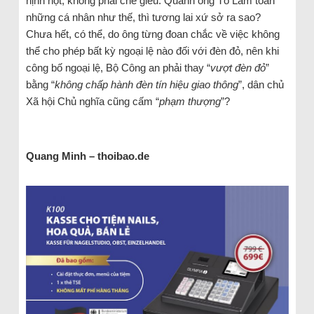
nịnh nọt, không phải chế giễu. Quanh ông Tô Lâm toàn
những cá nhân như thế, thì tương lai xứ sở ra sao?
Chưa hết, có thể, do ông từng đoan chắc về việc không
thể cho phép bất kỳ ngoại lệ nào đối với đèn đỏ, nên khi
công bố ngoại lệ, Bộ Công an phải thay “
vượt đèn đỏ
”
bằng “
không chấp hành đèn tín hiệu giao thông
”, dân chủ
Xã hội Chủ nghĩa cũng cấm “
phạm thượng
”?
Quang Minh – thoibao.de