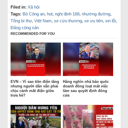
Filed in:
Xã hội
Tags:
Bộ Công an
,
hot
,
nghị định 168
,
nhường đường
,
Tổng bí thư
,
Việt Nam
,
xe cứu thương
,
xe ưu tiên
,
xin lỗi
,
Đảng cộng sản
RECOMMENDED FOR YOU
EVN – Vì sao tiền điện tăng
Hàng nghìn nhà báo quốc
nhưng người dân vẫn phải
doanh đồng loạt mất việc
chịu cảnh mất điện giữa
làm sau quyết định đóng
trưa hè?
cửa