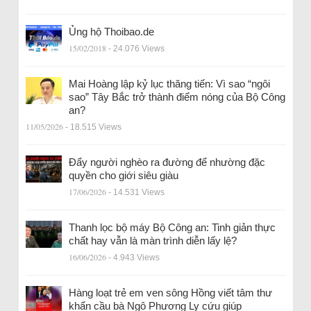
Ủng hộ Thoibao.de
15/02/2018
- 24.076 Views
Mai Hoàng lập kỷ lục thăng tiến: Vì sao “ngôi
sao” Tây Bắc trở thành điểm nóng của Bộ Công
an?
11/05/2026
- 18.515 Views
Đẩy người nghèo ra đường để nhường đặc
quyền cho giới siêu giàu
17/06/2026
- 14.531 Views
Thanh lọc bộ máy Bộ Công an: Tinh giản thực
chất hay vẫn là màn trình diễn lấy lệ?
16/06/2026
- 4.943 Views
Hàng loạt trẻ em ven sông Hồng viết tâm thư
khẩn cầu bà Ngô Phương Ly cứu giúp