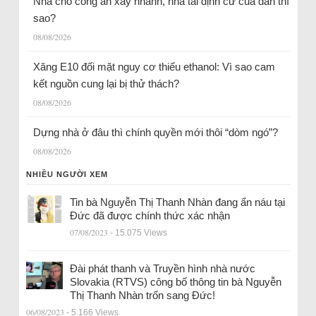
Nhà cho công an xây nhanh, nhà tái định cư của dân thì
sao?
08/08/2026
Xăng E10 đối mặt nguy cơ thiếu ethanol: Vì sao cam
kết nguồn cung lại bị thử thách?
08/08/2026
Dựng nhà ở đâu thì chính quyền mới thôi “dòm ngó”?
08/08/2026
NHIỀU NGƯỜI XEM
Tin bà Nguyễn Thị Thanh Nhàn đang ẩn náu tại
Đức đã được chính thức xác nhận
07/08/2023
- 15.075 Views
Đài phát thanh và Truyền hình nhà nước
Slovakia (RTVS) công bố thông tin bà Nguyễn
Thị Thanh Nhàn trốn sang Đức!
06/08/2023
- 5.166 Views