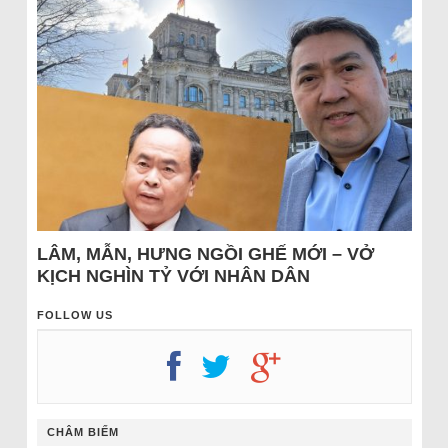
LÂM, MẪN, HƯNG NGỒI GHẾ MỚI – VỞ
KỊCH NGHÌN TỶ VỚI NHÂN DÂN
FOLLOW US
CHÂM BIẾM