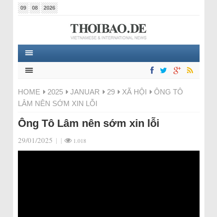
09
08
2026
HOME
2025
JANUAR
29
XÃ HỘI
ÔNG TÔ
LÂM NÊN SỚM XIN LỖI
Ông Tô Lâm nên sớm xin lỗi
29/01/2025
|
|
1.018