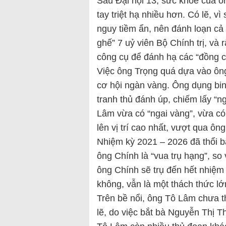
Sau Đại hội 13, sức khỏe của ô
tay triệt hạ nhiều hơn. Có lẽ, v
nguy tiềm ẩn, nên đánh loạn cả 
ghế” 7 uỷ viên Bộ Chính trị, và
công cụ để đánh hạ các “đồng c
Việc ông Trọng quá dựa vào ôn
cơ hội ngàn vàng. Ông dụng binh
tranh thủ đánh úp, chiếm lấy “n
Lâm vừa có “ngai vàng”, vừa c
lên vị trí cao nhất, vượt qua ô
Nhiệm kỳ 2021 – 2026 đã thổi ba
ông Chính là “vua trụ hạng”, so
ông Chính sẽ trụ đến hết nhiệm 
không, vẫn là một thách thức lớ
Trên bề nổi, ông Tô Lâm chưa t
lẽ, do việc bắt bà Nguyễn Thị T