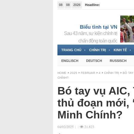
08
08
2026
Headline:
Tin bà Nguyễn Thị Thanh Nhàn đang ẩn náu tại Đức
Biểu tình tại VN
Sau 43 năm, sự kiện chính trị
chấn động toàn quốc
TRANG CHỦ
CHÍNH TRỊ
KINH TẾ
ENGLISCH
DEUTSCH
RUSSISCH
HOME
2025
FEBRUAR
4
CHÍNH TRỊ
BÓ TAY
CHÍNH?
Bó tay vụ AIC
thủ đoạn mới,
Minh Chính?
04/02/2025
|
|
21.823