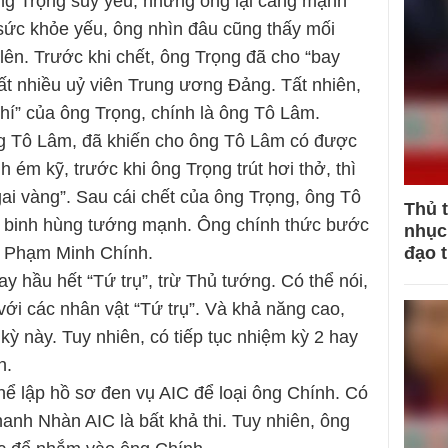
ng Trọng suy yếu, nhưng ông lại càng mạnh
ì sức khỏe yếu, ông nhìn đâu cũng thấy mối
lên. Trước khi chết, ông Trọng đã cho “bay
 rất nhiều uỷ viên Trung ương Đảng. Tất nhiên,
hí” của ông Trọng, chính là ông Tô Lâm.
g Tô Lâm, đã khiến cho ông Tô Lâm có được
 ém kỹ, trước khi ông Trọng trút hơi thở, thì
gai vàng”. Sau cái chết của ông Trọng, ông Tô
Thủ 
ó binh hùng tướng mạnh. Ông chính thức bước
nhục 
đạo 
ng Phạm Minh Chính.
y hầu hết “Tứ trụ”, trừ Thủ tướng. Có thể nói,
 với các nhân vật “Tứ trụ”. Và khả năng cao,
kỳ này. Tuy nhiên, có tiếp tục nhiệm kỳ 2 hay
n.
hể lập hồ sơ đen vụ AIC để loại ông Chính. Có
hanh Nhàn AIC là bất khả thi. Tuy nhiên, ông