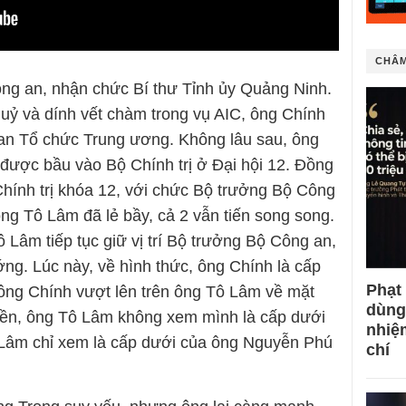
CHÂM
ng an, nhận chức Bí thư Tỉnh ủy Quảng Ninh.
 uỷ và dính vết chàm trong vụ AIC, ông Chính
an Tổ chức Trung ương. Không lâu sau, ông
được bầu vào Bộ Chính trị ở Đại hội 12. Đồng
hính trị khóa 12, với chức Bộ trưởng Bộ Công
ng Tô Lâm đã lẻ bầy, cả 2 vẫn tiến song song.
 Lâm tiếp tục giữ vị trí Bộ trưởng Bộ Công an,
ng. Lúc này, về hình thức, ông Chính là cấp
Phạt
ông Chính vượt lên trên ông Tô Lâm về mặt
dùng
uyền, ông Tô Lâm không xem mình là cấp dưới
nhiệ
 Lâm chỉ xem là cấp dưới của ông Nguyễn Phú
chí