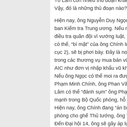
Tô Lâm còn nhiều thủ đoạn khá
Vậy, đó là những thủ đoạn nào?
Hiện nay, ông Nguyễn Duy Ngọc 
ban Kiểm tra Trung ương. Nếu
điều tra quân đội vì vướng luật
có thể, “bí mật” của ông Chính
cục 2), sẽ bị phơi bày. Đây là 
trong các thương vụ mua bán vũ 
AIC như đơn vị nhập khẩu vũ k
Nếu ông Ngọc có thể moi ra đư
Phạm Minh Chính, ông Phan Vă
Lâm có thể “đánh sụm” ông Phạ
mạnh trong Bộ Quốc phòng, hỗ 
Hiện nay, ông Chính đang “án 
phòng cho ghế Thủ tướng, ông 
Đến Đại hội 14, ông sẽ gây áp 