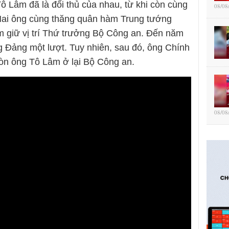
 Lâm đã là đối thủ của nhau, từ khi còn cùng
08/08
 Hai ông cùng thăng quân hàm Trung tướng
m giữ vị trí Thứ trưởng Bộ Công an. Đến năm
 Đảng một lượt. Tuy nhiên, sau đó, ông Chính
òn ông Tô Lâm ở lại Bộ Công an.
08/08