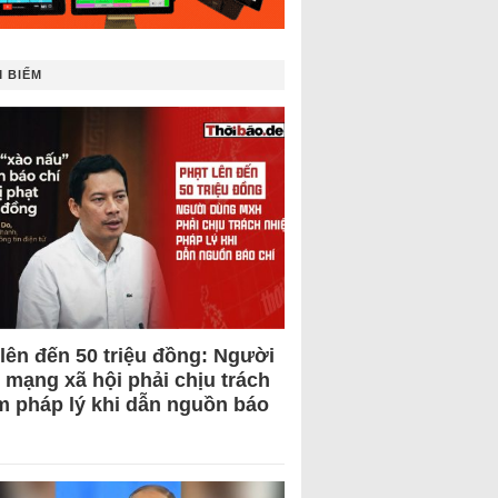
 BIẾM
 lên đến 50 triệu đồng: Người
 mạng xã hội phải chịu trách
m pháp lý khi dẫn nguồn báo