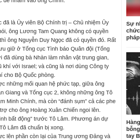
c để nhắm vào ông Chính.
đã là Ủy viên Bộ Chính trị – Chủ nhiệm Ủy
Sự n
chức
 nói, ông Lương Tam Quang không có quyền
pháp
, thì ông Nguyễn Duy Ngọc đã có quyền đó. Rất
 lưu giữ ở Tổng cục Tình báo Quân đội (Tổng
nơi đã dùng bà Nhàn làm nhân vật trung gian,
khí với Israel; và cũng là nơi dùng Công ty
hí cho Bộ Quốc phòng.
ợc những mối quan hệ phức tạp, giữa ông
n Giang và Tổng cục 2, không những ông Tô
m Minh Chính, mà còn “đánh sụm” cả các phe
trợ cho ông Hoàng Xuân Chiến ngoi lên.
binh bất động” trước Tô Lâm. Phương án dự
Hàng
Tô Lâm đã chuẩn bị xong.
bỗng
tay 
lực lên phần còn lại của Trung ương Đảng và