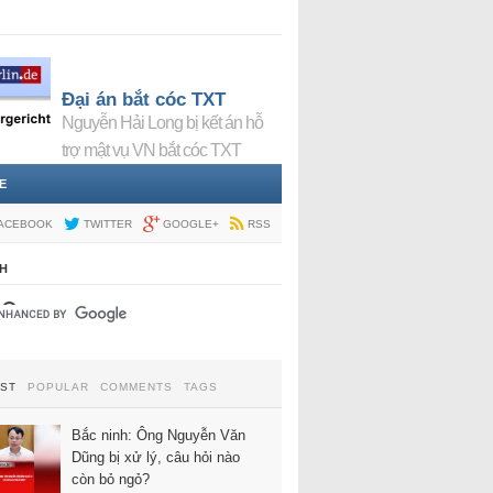
Đại án bắt cóc TXT
Nguyễn Hải Long bị kết án hỗ
trợ mật vụ VN bắt cóc TXT
E
ACEBOOK
TWITTER
GOOGLE+
RSS
H
EST
POPULAR
COMMENTS
TAGS
Bắc ninh: Ông Nguyễn Văn
Dũng bị xử lý, câu hỏi nào
còn bỏ ngỏ?