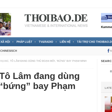
 đã được chính thức xác nhận
3 Jahren ago
XÃ HỘI
PHÁP LUẬT
TV&RADIO
LIÊN HỆ
TÀI TRỢ CHO THOIBAO.D
CHINESISCH
F
 VỤ AIC, TÔ LÂM ĐANG DÙNG THỦ ĐOẠN MỚI, “BỨNG” BAY PHẠM MINH
SEARC
, Tô Lâm đang dùng
 “bứng” bay Phạm
LAT