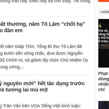
hong trào này. Điều này đã cho thấy, Tết trồng
CHÂM
bất thường, năm Tô Lâm “chốt hạ”
cho đàn em
ối năm Giáp Thìn, Tổng Bí thư Tô Lâm đã
ng bước tiến vững chắc, đưa được Nguyễn
ộ Chính trị, và giành lấy chức Chủ nhiệm Ủy
Trung ương…
Phạt
dùng
ỷ nguyên mới” hết tác dụng trước
nhiệ
và tương lai mù mịt
chí
g Trân Văn trên VOA Tiếng Việt bình luận: