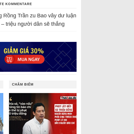
TE KOMMENTARE
g Rồng Trần
zu
Bao vây dư luận
 – triệu người dân sẽ thắng
CHÂM BIẾM