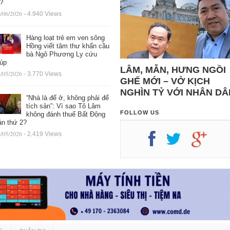
ệ?
/06/2026
- 4.940 Views
Hàng loạt trẻ em ven sông
Hồng viết tâm thư khẩn cầu
bà Ngô Phương Ly cứu
iúp
LÂM, MẪN, HƯNG NGỒI
/05/2026
- 3.770 Views
GHẾ MỚI – VỞ KỊCH
NGHÌN TỶ VỚI NHÂN DÂ
“Nhà là để ở, không phải để
tích sản”: Vì sao Tô Lâm
FOLLOW US
không đánh thuế Bất Động
ản thứ 2?
/05/2026
- 2.419 Views