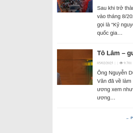
Sau khi trở th
vào tháng 8/20
gọi là “Kỷ ngu
quốc gia…
Tô Lâm – g
05/02/2025
|
|
9.701
Ông Nguyễn Du
Văn đã về làm 
ương xem như đ
ương…
← P