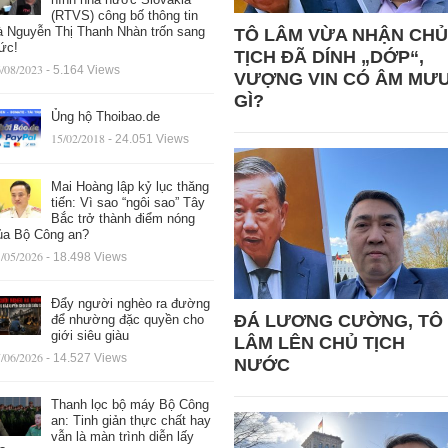
(RTVS) công bố thông tin
à Nguyễn Thị Thanh Nhàn trốn sang
TÔ LÂM VỪA NHẬN CHỦ
ức!
TỊCH ĐÃ DÍNH „DỚP“,
/08/2023
- 5.164 Views
VƯỢNG VIN CÓ ÂM MƯ
GÌ?
Ủng hộ Thoibao.de
15/02/2018
- 24.051 Views
Mai Hoàng lập kỷ lục thăng
tiến: Vì sao “ngôi sao” Tây
Bắc trở thành điểm nóng
ủa Bộ Công an?
/05/2026
- 18.498 Views
Đẩy người nghèo ra đường
ĐÁ LƯƠNG CƯỜNG, TÔ
để nhường đặc quyền cho
giới siêu giàu
LÂM LÊN CHỦ TỊCH
/06/2026
- 14.527 Views
NƯỚC
Thanh lọc bộ máy Bộ Công
an: Tinh giản thực chất hay
vẫn là màn trình diễn lấy