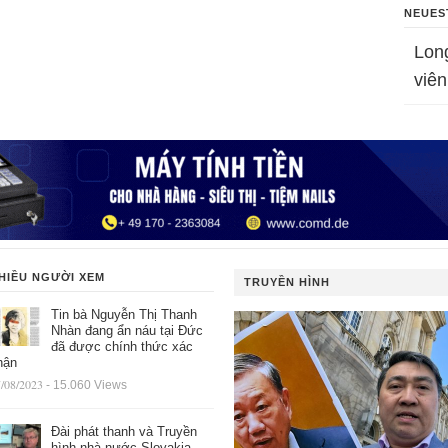
NEUES
Lon
viên
HIỀU NGƯỜI XEM
TRUYỀN HÌNH
Tin bà Nguyễn Thị Thanh
Nhàn đang ẩn náu tại Đức
đã được chính thức xác
hận
/08/2023
- 15.060 Views
Đài phát thanh và Truyền
hình nhà nước Slovakia