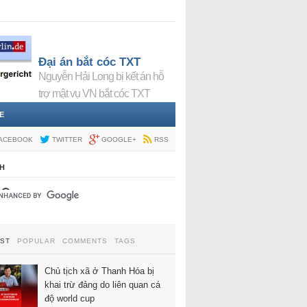
Đại án bắt cóc TXT
Nguyễn Hải Long bị kết án hỗ
trợ mật vụ VN bắt cóc TXT
E
ACEBOOK
TWITTER
GOOGLE+
RSS
H
EST
POPULAR
COMMENTS
TAGS
Chủ tịch xã ở Thanh Hóa bị
khai trừ đảng do liên quan cá
độ world cup