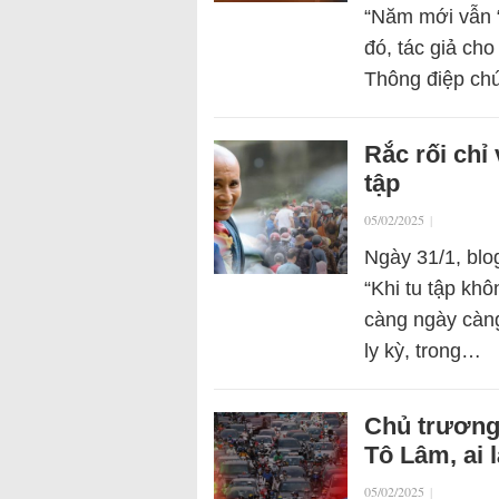
“Năm mới vẫn “
đó, tác giả ch
Thông điệp ch
Rắc rối chỉ
tập
05/02/2025
|
Ngày 31/1, blo
“Khi tu tập kh
càng ngày càng 
ly kỳ, trong…
Chủ trương
Tô Lâm, ai
05/02/2025
|