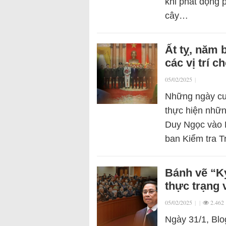
khi phát động p
cây…
Ất tỵ, năm 
các vị trí 
05/02/2025
|
Những ngày cu
thực hiện nhữ
Duy Ngọc vào B
ban Kiểm tra 
Bánh vẽ “K
thực trạng 
05/02/2025
|
|
2.462
Ngày 31/1, Blo