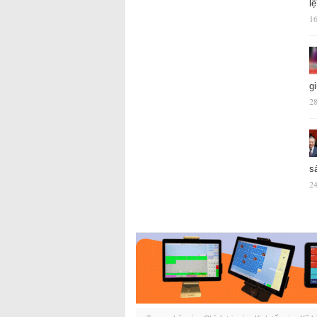
l
16
g
28
s
24