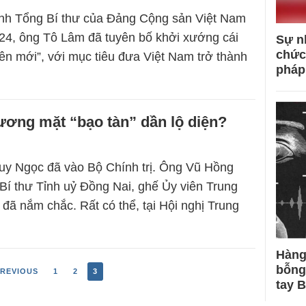
ành Tổng Bí thư của Đảng Cộng sản Việt Nam
24, ông Tô Lâm đã tuyên bố khởi xướng cái
Sự n
chức
yên mới”, với mục tiêu đưa Việt Nam trở thành
pháp
ương mặt “bạo tàn” dần lộ diện?
y Ngọc đã vào Bộ Chính trị. Ông Vũ Hồng
Bí thư Tỉnh uỷ Đồng Nai, ghế Ủy viên Trung
ã nắm chắc. Rất có thể, tại Hội nghị Trung
Hàng
bỗng
REVIOUS
1
2
3
tay 