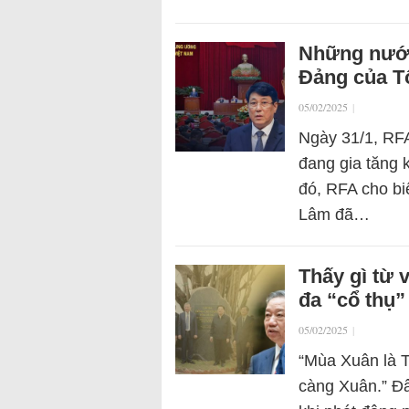
Những nước
Đảng của T
05/02/2025
|
Ngày 31/1, RFA
đang gia tăng 
đó, RFA cho bi
Lâm đã…
Thấy gì từ 
đa “cổ thụ”
05/02/2025
|
“Mùa Xuân là T
càng Xuân.” Đâ