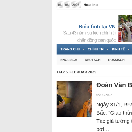
06
08
2026
Headline:
Tin bà Nguyễn Thị Thanh Nhàn đang ẩn náu tại Đức
Biểu tình tại VN
Sau 43 năm, sự kiện chính trị
chấn động toàn quốc
TRANG CHỦ
CHÍNH TRỊ
KINH TẾ
ENGLISCH
DEUTSCH
RUSSISCH
TAG:
5. FEBRUAR 2025
Đoàn Văn B
05/02/2025
|
Ngày 31/1, RFA
Bấc: “Giao thừa
Tác giả tường 
bởi…