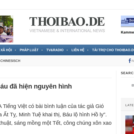
 đã được chính thức xác nhận
3 Jahren ago
XÃ HỘI
PHÁP LUẬT
TV&RADIO
LIÊN HỆ
TÀI TRỢ CHO THOIBAO.D
CHINESISCH
F
SEARC
áu đã hiện nguyên hình
 Tiếng Việt có bài bình luận của tác giả Gió
LAT
 Ất Tỵ, Minh Tuệ khai thị, Báu lộ hình Hồ ly”.
thuật, sáng mồng một Tết, công chúng xôn xao