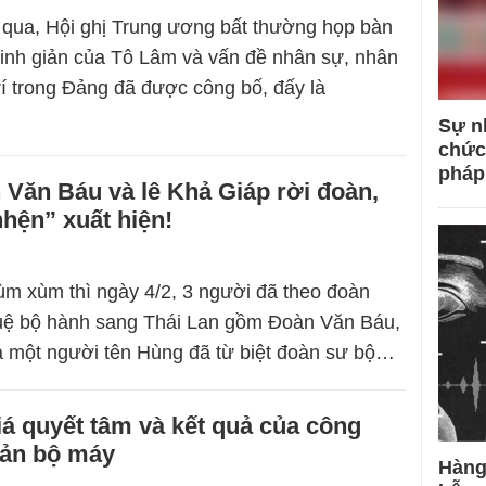
qua, Hội ghị Trung ương bất thường họp bàn
tinh giản của Tô Lâm và vấn đề nhân sự, nhân
trí trong Đảng đã được công bố, đấy là
Sự n
chức
pháp
Văn Báu và lê Khả Giáp rời đoàn,
hện” xuất hiện!
lùm xùm thì ngày 4/2, 3 người đã theo đoàn
uệ bộ hành sang Thái Lan gồm Đoàn Văn Báu,
à một người tên Hùng đã từ biệt đoàn sư bộ…
á quyết tâm và kết quả của công
iản bộ máy
Hàng