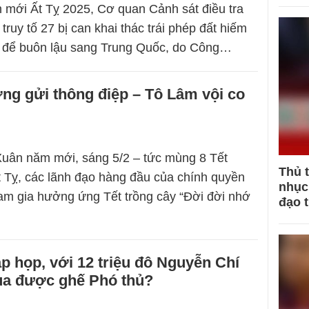
mới Ất Tỵ 2025, Cơ quan Cảnh sát điều tra
ruy tố 27 bị can khai thác trái phép đất hiếm
, để buôn lậu sang Trung Quốc, do Công…
g gửi thông điệp – Tô Lâm vội co
Xuân năm mới, sáng 5/2 – tức mùng 8 Tết
Thủ 
 Tỵ, các lãnh đạo hàng đầu của chính quyền
nhục 
am gia hưởng ứng Tết trồng cây “Đời đời nhớ
đạo 
p họp, với 12 triệu đô Nguyễn Chí
a được ghế Phó thủ?