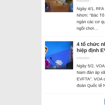
07/02/2025
|
Ngày 4/1, RFA 
Nhơn: “Bác Tô 
ngàn các cơ q
ngồi chơi…
4 tổ chức n
hiệp định E
07/02/2025
|
Ngày 5/2, VOA 
Nam đàn áp xã 
EVFTA”. VOA ch
đoàn Quốc tế