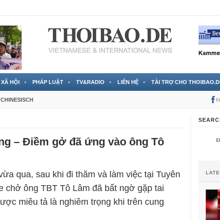
 đã được chính thức xác nhận
3 Jahren ago
XÃ HỘI
PHÁP LUẬT
TV&RADIO
LIÊN HỆ
TÀI TRỢ CHO THOIBAO.D
CHINESISCH
F
SEARC
ạng – Điềm gở đã ứng vào ông Tô
ừa qua, sau khi đi thăm và làm việc tại Tuyên
LAT
e chở ông TBT Tô Lâm đã bất ngờ gặp tai
ược miêu tả là nghiêm trọng khi trên cung