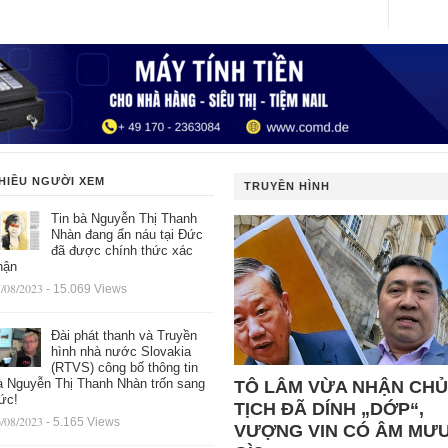
HIỀU NGƯỜI XEM
TRUYỀN HÌNH
Tin bà Nguyễn Thị Thanh
Nhàn đang ẩn náu tại Đức
đã được chính thức xác
hận
/08/2023
- 15.069 Views
Đài phát thanh và Truyền
hình nhà nước Slovakia
(RTVS) công bố thông tin
à Nguyễn Thị Thanh Nhàn trốn sang
TÔ LÂM VỪA NHẬN CHỦ
ức!
TỊCH ĐÃ DÍNH „DỚP“,
/08/2023
- 5.165 Views
VƯỢNG VIN CÓ ÂM MƯ