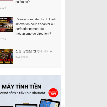
polémico?
/2026
Révision des statuts du Parti :
innovation pour s’adapter ou
perfectionnement du
mécanisme de direction ?
/2026
반동 당원은 민족의 복이다
07/08/2026