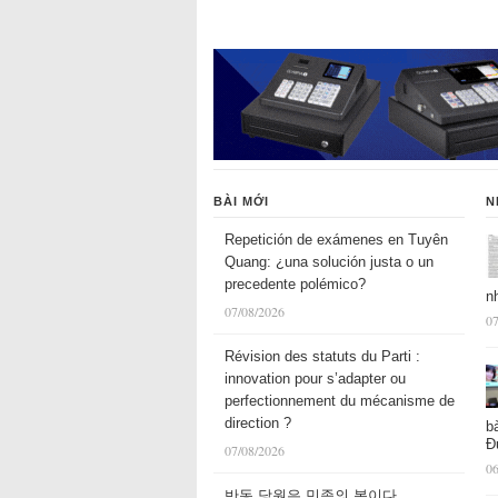
BÀI MỚI
N
Repetición de exámenes en Tuyên
Quang: ¿una solución justa o un
precedente polémico?
n
07/08/2026
07
Révision des statuts du Parti :
innovation pour s’adapter ou
perfectionnement du mécanisme de
direction ?
b
Đ
07/08/2026
06
반동 당원은 민족의 복이다