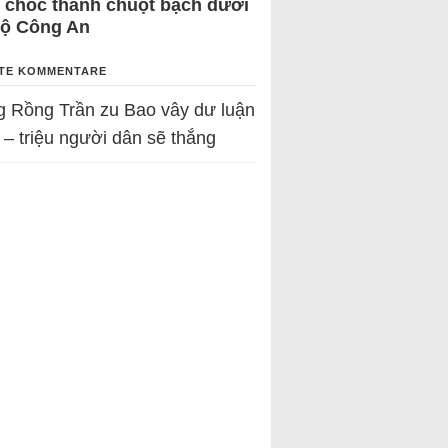
 chốc thành chuột bạch dưới
Bộ Công An
TE KOMMENTARE
g Rồng Trần
zu
Bao vây dư luận
 – triệu người dân sẽ thắng