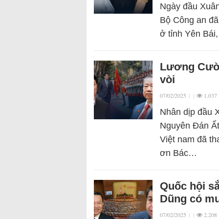
Ngày đầu Xuân 
Bộ Công an đã t
ở tỉnh Yên Bái
Lương Cườn
vòi
07/02/2025
|
|
1.037
Nhân dịp đầu 
Nguyên Đán Ất
Việt nam đã th
ơn Bác…
Quốc hội sắ
Dũng có mu
07/02/2025
|
|
2.208