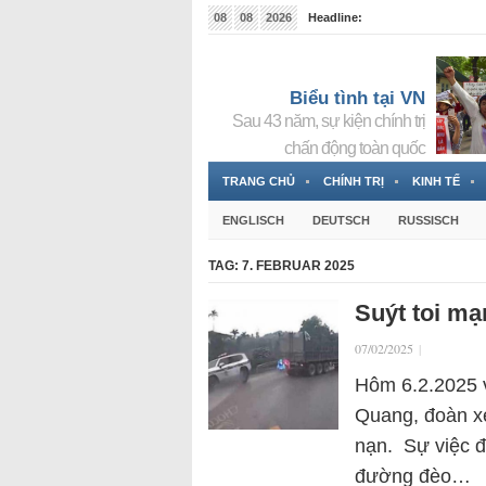
08
08
2026
Headline:
Tin bà Nguyễn Thị Thanh Nhàn đang ẩn náu tại Đức
Biểu tình tại VN
Sau 43 năm, sự kiện chính trị
chấn động toàn quốc
TRANG CHỦ
CHÍNH TRỊ
KINH TẾ
ENGLISCH
DEUTSCH
RUSSISCH
TAG:
7. FEBRUAR 2025
Suýt toi m
07/02/2025
|
Hôm 6.2.2025 v
Quang, đoàn x
nạn. Sự việc đ
đường đèo…