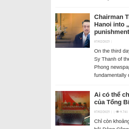
Chairman Tr
Hanoi into 
punishmen
07/02/2025
|
On the third d
Sy Thanh of t
Phong newspaper
fundamentally 
Ai có thể 
của Tổng B
07/02/2025
|
|
9.741
Chỉ còn khoảng