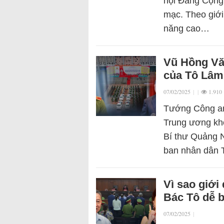
hội Đảng Cộng 
mạc. Theo giới
năng cao…
Vũ Hồng Văn
của Tô Lâm
07/02/2025
|
|
1.910
Tướng Công an 
Trung ương kh
Bí thư Quảng 
ban nhân dân
Vì sao giới
Bác Tô dễ 
07/02/2025
|