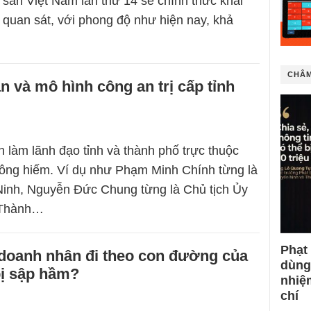
sản Việt Nam lần thứ 14 sẽ chính thức khai
 quan sát, với phong độ như hiện nay, khả
CHÂM
 và mô hình công an trị cấp tỉnh
làm lãnh đạo tỉnh và thành phố trực thuộc
ông hiếm. Ví dụ như Phạm Minh Chính từng là
Ninh, Nguyễn Đức Chung từng là Chủ tịch Ủy
 Thành…
Phạt
 doanh nhân đi theo con đường của
dùng
bị sập hầm?
nhiệ
chí