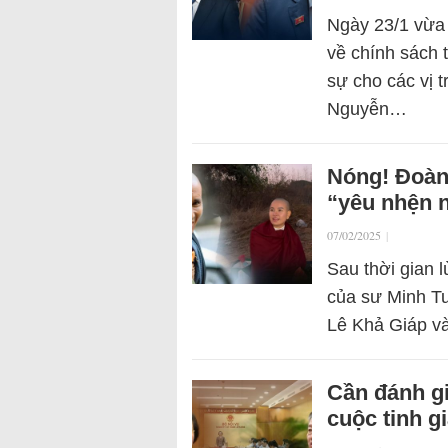
Ngày 23/1 vừa 
về chính sách 
sự cho các vị 
Nguyễn…
Nóng! Đoàn 
“yêu nhện n
07/02/2025
|
Sau thời gian 
của sư Minh T
Lê Khả Giáp v
Cần đánh gi
cuộc tinh g