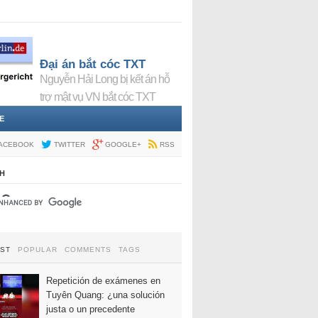
Đại án bắt cóc TXT
Nguyễn Hải Long bị kết án hỗ
trợ mật vụ VN bắt cóc TXT
E
ACEBOOK
TWITTER
GOOGLE+
RSS
H
EST
POPULAR
COMMENTS
TAGS
Repetición de exámenes en
Tuyên Quang: ¿una solución
justa o un precedente