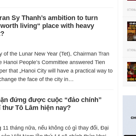
07/08
an Sy Thanh’s ambition to turn
„worth living“ place with heavy
t?
07/08
ay of the Lunar New Year (Tet), Chairman Tran
he Hanoi People’s Committee answered Tien
 that „Hanoi City will have a practical way to
change the face of the city in…
chặn đứng được cuộc “đảo chính”
í thư Tô Lâm hiện nay?
 11 tháng nữa, nếu không có gì thay đổi, Đại