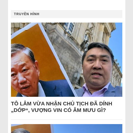
TRUYỀN HÌNH
TÔ LÂM VỪA NHẬN CHỦ TỊCH ĐÃ DÍNH
„DỚP“, VƯỢNG VIN CÓ ÂM MƯU GÌ?