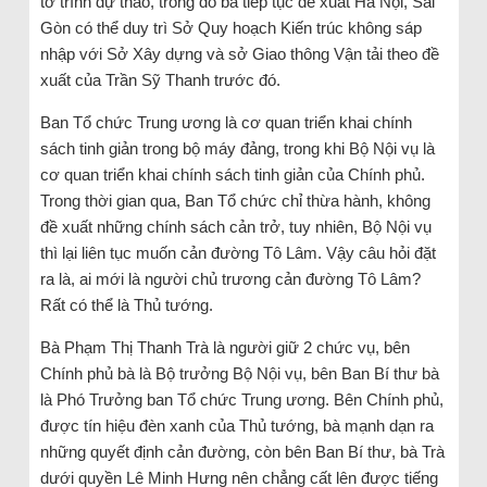
tờ trình dự thảo, trong đó bà tiếp tục đề xuất Hà Nội, Sài
Gòn có thể duy trì Sở Quy hoạch Kiến trúc không sáp
nhập với Sở Xây dựng và sở Giao thông Vận tải theo đề
xuất của Trần Sỹ Thanh trước đó.
Ban Tổ chức Trung ương là cơ quan triển khai chính
sách tinh giản trong bộ máy đảng, trong khi Bộ Nội vụ là
cơ quan triển khai chính sách tinh giản của Chính phủ.
Trong thời gian qua, Ban Tổ chức chỉ thừa hành, không
đề xuất những chính sách cản trở, tuy nhiên, Bộ Nội vụ
thì lại liên tục muốn cản đường Tô Lâm. Vậy câu hỏi đặt
ra là, ai mới là người chủ trương cản đường Tô Lâm?
Rất có thể là Thủ tướng.
Bà Phạm Thị Thanh Trà là người giữ 2 chức vụ, bên
Chính phủ bà là Bộ trưởng Bộ Nội vụ, bên Ban Bí thư bà
là Phó Trưởng ban Tổ chức Trung ương. Bên Chính phủ,
được tín hiệu đèn xanh của Thủ tướng, bà mạnh dạn ra
những quyết định cản đường, còn bên Ban Bí thư, bà Trà
dưới quyền Lê Minh Hưng nên chẳng cất lên được tiếng