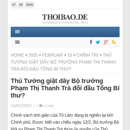
07
08
2026
HOME
2025
FEBRUAR
16
CHÍNH TRỊ
THỦ
TƯỚNG GIẬT DÂY BỘ TRƯỞNG PHẠM THỊ THANH
TRÀ ĐỐI ĐẦU TỔNG BÍ THƯ?
Thủ Tướng giật dây Bộ trưởng
Phạm Thị Thanh Trà đối đầu Tổng Bí
thư?
16/02/2025
|
|
13.100
Chính sách tinh giản của Tô Lâm đang bị nghẽn lại bởi
Chính phủ. Được biết vào chiều ngày 12/2, Bộ trưởng Bộ
Nội vụ Phạm Thị Thanh Trà thừa ủy quyền của Thủ