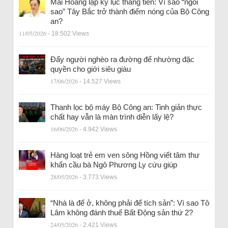
Mai Hoàng lập kỷ lục thăng tiến: Vì sao “ngôi
sao” Tây Bắc trở thành điểm nóng của Bộ Công
an?
11/05/2026
- 18.502 Views
Đẩy người nghèo ra đường để nhường đặc
quyền cho giới siêu giàu
17/06/2026
- 14.527 Views
Thanh lọc bộ máy Bộ Công an: Tinh giản thực
chất hay vẫn là màn trình diễn lấy lệ?
16/06/2026
- 4.942 Views
Hàng loạt trẻ em ven sông Hồng viết tâm thư
khẩn cầu bà Ngô Phương Ly cứu giúp
28/05/2026
- 3.773 Views
“Nhà là để ở, không phải để tích sản”: Vì sao Tô
Lâm không đánh thuế Bất Động sản thứ 2?
24/05/2026
- 2.421 Views