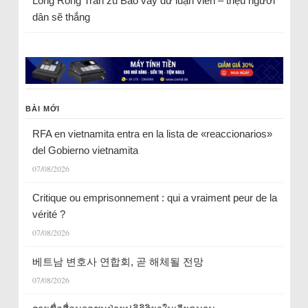
Long Rồng Trần
zu
Bao vây dư luận viên – triệu người
dân sẽ thắng
BÀI MỚI
RFA en vietnamita entra en la lista de «reaccionarios»
del Gobierno vietnamita
07/08/2026
Critique ou emprisonnement : qui a vraiment peur de la
vérité ?
07/08/2026
베트남 변호사 연합회, 곧 해체될 전망
07/08/2026