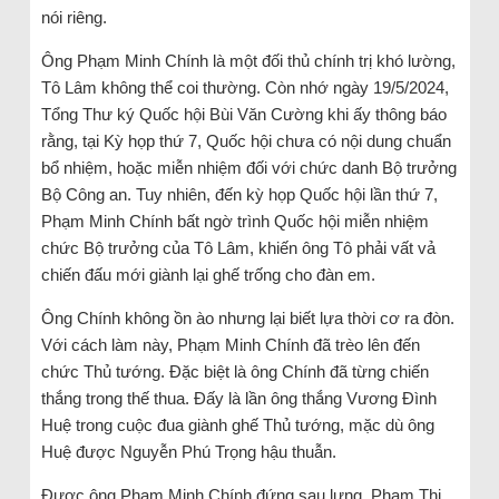
nói riêng.
Ông Phạm Minh Chính là một đối thủ chính trị khó lường,
Tô Lâm không thể coi thường. Còn nhớ ngày 19/5/2024,
Tổng Thư ký Quốc hội Bùi Văn Cường khi ấy thông báo
rằng, tại Kỳ họp thứ 7, Quốc hội chưa có nội dung chuẩn
bổ nhiệm, hoặc miễn nhiệm đối với chức danh Bộ trưởng
Bộ Công an. Tuy nhiên, đến kỳ họp Quốc hội lần thứ 7,
Phạm Minh Chính bất ngờ trình Quốc hội miễn nhiệm
chức Bộ trưởng của Tô Lâm, khiến ông Tô phải vất vả
chiến đấu mới giành lại ghế trống cho đàn em.
Ông Chính không ồn ào nhưng lại biết lựa thời cơ ra đòn.
Với cách làm này, Phạm Minh Chính đã trèo lên đến
chức Thủ tướng. Đặc biệt là ông Chính đã từng chiến
thắng trong thế thua. Đấy là lần ông thắng Vương Đình
Huệ trong cuộc đua giành ghế Thủ tướng, mặc dù ông
Huệ được Nguyễn Phú Trọng hậu thuẫn.
Được ông Phạm Minh Chính đứng sau lưng, Phạm Thị