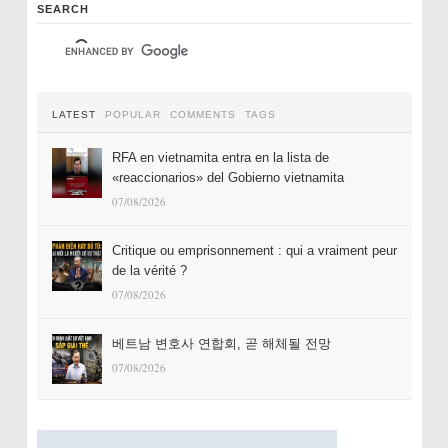
SEARCH
LATEST
POPULAR
COMMENTS
TAGS
RFA en vietnamita entra en la lista de
«reaccionarios» del Gobierno vietnamita
07/08/2026
Critique ou emprisonnement : qui a vraiment peur
de la vérité ?
07/08/2026
베트남 변호사 연합회, 곧 해체될 전망
07/08/2026