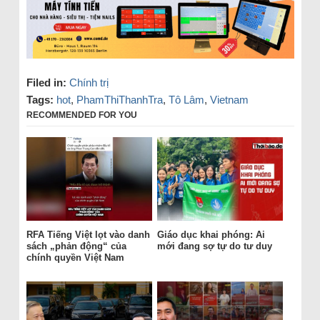
Filed in:
Chính trị
Tags:
hot
,
PhamThiThanhTra
,
Tô Lâm
,
Vietnam
RECOMMENDED FOR YOU
RFA Tiếng Việt lọt vào danh
Giáo dục khai phóng: Ai
sách „phản động“ của
mới đang sợ tự do tư duy
chính quyền Việt Nam