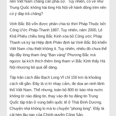
nên Việt Nam chẳng cần phải sợ. Tuy nhiên, có vẻ như
Trung Quốc không hài lòng Hà Nội về hành động trên nên
có ý đáp trả chăng?
Vịnh Bắc Bộ vốn được phân chia từ thời Pháp Thuộc bởi
Công Ước Pháp-Thanh 1887. Tuy nhiên, năm 2000, Lê
Khả Phiêu chiều lòng Bắc Kinh xóa bỏ Công ước Pháp
Thanh và ký lại Hiệp định Phân định lại Vịnh Bắc Bộ khiến
Việt Nam chịu thiệt không ít. Tuy nhiên, nhiêu đó chưa thể
lấp đầy lòng tham ông “Bạn vàng” Phương Bắc mà
ngược lại kích thích thêm lòng tham vì Bắc Kinh thấy Hà
Nội nhượng bộ quá dễ dàng.
Tập trận cách đảo Bạch Long Vĩ chỉ 150 km là khoảng
cách rất gần. Đây là vị trí nhạy cảm, đe dọa an ninh lãnh
thổ Việt Nam. Thế nhưng, toàn bộ 800 tờ báo nhà nước
không tờ nào đăng tin, thay vào đó họ đăng tin Trung
Quốc tập trận ở vùng biển quốc tế ở Thái Bình Dương.
Chuyện nhà không lo mà lo chuyện “phong long”. Đấy là
cái hèn lâu nay của Chính quyền Cộng Sản.