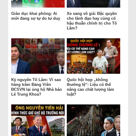
Giáo dục khai phóng: Ai
Xe sang vô giá: Đặc quyền
mới đang sợ tự do tư duy
cho lãnh đạo hay củng cố
hậu thuẫn chính trị cho Tô
Lâm?
Kỷ nguyên Tô Lâm: Vì sao
Quốc hội họp „không
hàng trăm Đảng Viên
thường lệ“: Liệu có thể
ĐCSVN lại ủng hộ Nhà báo
nâng cao chất lượng làm
Lê Trung Khoa?
luật?