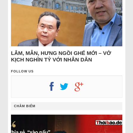
LÂM, MẪN, HƯNG NGỒI GHẾ MỚI – VỞ
KỊCH NGHÌN TỶ VỚI NHÂN DÂN
FOLLOW US
CHÂM BIẾM