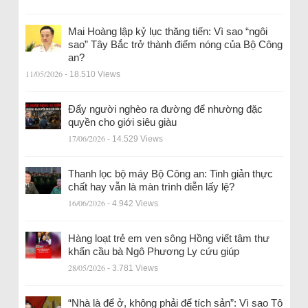
Mai Hoàng lập kỷ lục thăng tiến: Vì sao “ngôi
sao” Tây Bắc trở thành điểm nóng của Bộ Công
an?
11/05/2026
- 18.510 Views
Đẩy người nghèo ra đường để nhường đặc
quyền cho giới siêu giàu
17/06/2026
- 14.529 Views
Thanh lọc bộ máy Bộ Công an: Tinh giản thực
chất hay vẫn là màn trình diễn lấy lệ?
16/06/2026
- 4.942 Views
Hàng loạt trẻ em ven sông Hồng viết tâm thư
khẩn cầu bà Ngô Phương Ly cứu giúp
28/05/2026
- 3.781 Views
“Nhà là để ở, không phải để tích sản”: Vì sao Tô