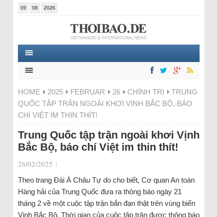
09
08
2026
HOME
2025
FEBRUAR
26
CHÍNH TRỊ
TRUNG
QUỐC TẬP TRẬN NGOÀI KHƠI VỊNH BẮC BỘ, BÁO
CHÍ VIỆT IM THIN THÍT!
Trung Quốc tập trận ngoài khơi Vịnh
Bắc Bộ, báo chí Việt im thin thít!
26/02/2025
|
Theo trang Đài Á Châu Tự do cho biết, Cơ quan An toàn
Hàng hải của Trung Quốc đưa ra thông báo ngày 21
tháng 2 về một cuộc tập trận bắn đạn thật trên vùng biển
Vịnh Bắc Bộ. Thời gian của cuộc tập trận được thông báo