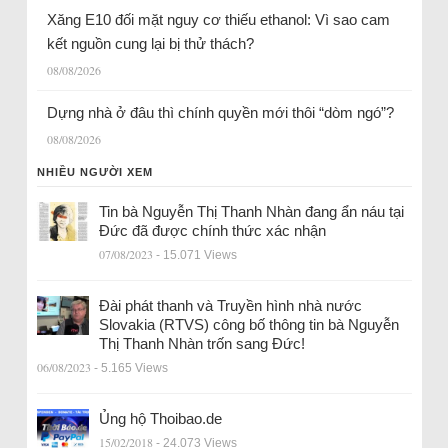
Xăng E10 đối mặt nguy cơ thiếu ethanol: Vì sao cam
kết nguồn cung lại bị thử thách?
08/08/2026
Dựng nhà ở đâu thì chính quyền mới thôi “dòm ngó”?
08/08/2026
NHIỀU NGƯỜI XEM
Tin bà Nguyễn Thị Thanh Nhàn đang ẩn náu tại
Đức đã được chính thức xác nhận
07/08/2023
- 15.071 Views
Đài phát thanh và Truyền hình nhà nước
Slovakia (RTVS) công bố thông tin bà Nguyễn
Thị Thanh Nhàn trốn sang Đức!
06/08/2023
- 5.165 Views
Ủng hộ Thoibao.de
15/02/2018
- 24.073 Views