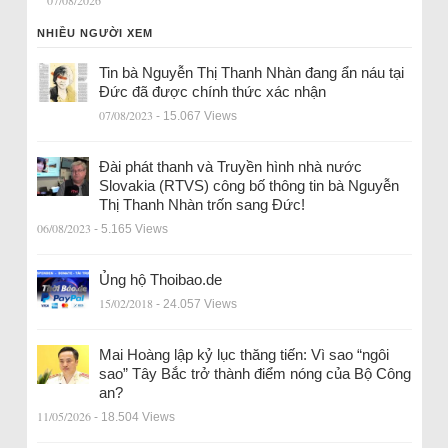
07/08/2026
NHIỀU NGƯỜI XEM
Tin bà Nguyễn Thị Thanh Nhàn đang ẩn náu tại
Đức đã được chính thức xác nhận
07/08/2023
- 15.067 Views
Đài phát thanh và Truyền hình nhà nước
Slovakia (RTVS) công bố thông tin bà Nguyễn
Thị Thanh Nhàn trốn sang Đức!
06/08/2023
- 5.165 Views
Ủng hộ Thoibao.de
15/02/2018
- 24.057 Views
Mai Hoàng lập kỷ lục thăng tiến: Vì sao “ngôi
sao” Tây Bắc trở thành điểm nóng của Bộ Công
an?
11/05/2026
- 18.504 Views