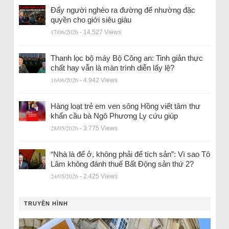
Đẩy người nghèo ra đường để nhường đặc
quyền cho giới siêu giàu
17/06/2026
- 14.527 Views
Thanh lọc bộ máy Bộ Công an: Tinh giản thực
chất hay vẫn là màn trình diễn lấy lệ?
16/06/2026
- 4.942 Views
Hàng loạt trẻ em ven sông Hồng viết tâm thư
khẩn cầu bà Ngô Phương Ly cứu giúp
28/05/2026
- 3.775 Views
“Nhà là để ở, không phải để tích sản”: Vì sao Tô
Lâm không đánh thuế Bất Động sản thứ 2?
24/05/2026
- 2.425 Views
TRUYỀN HÌNH