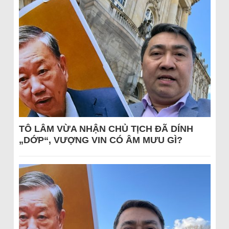
TÔ LÂM VỪA NHẬN CHỦ TỊCH ĐÃ DÍNH
„DỚP“, VƯỢNG VIN CÓ ÂM MƯU GÌ?