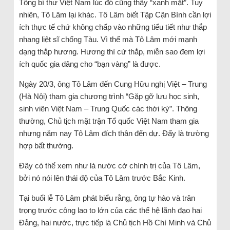
Tổng bí thư Việt Nam lúc đó cũng thấy “xanh mặt”. Tuy
nhiên, Tô Lâm lại khác. Tô Lâm biết Tập Cận Bình cần lợi
ích thực tế chứ không chấp vào những tiểu tiết như thắp
nhang liệt sĩ chống Tàu. Vì thế mà Tô Lâm mới mạnh
dạng thắp hương. Hương thì cứ thắp, miễn sao đem lợi
ích quốc gia dâng cho “bạn vàng” là được.
Ngày 20/3, ông Tô Lâm đến Cung Hữu nghị Việt – Trung
(Hà Nội) tham gia chương trình “Gặp gỡ lưu học sinh,
sinh viên Việt Nam – Trung Quốc các thời kỳ”. Thông
thường, Chủ tịch mặt trận Tổ quốc Việt Nam tham gia
nhưng năm nay Tô Lâm đích thân đến dự. Đấy là trường
hợp bất thường.
Đây có thể xem như là nước cờ chính trị của Tô Lâm,
bởi nó nói lên thái độ của Tô Lâm trước Bắc Kinh.
Tại buổi lễ Tô Lâm phát biểu rằng, ông tự hào và trân
trọng trước công lao to lớn của các thế hệ lãnh đạo hai
Đảng, hai nước, trực tiếp là Chủ tịch Hồ Chí Minh và Chủ