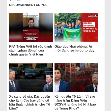
RECOMMENDED FOR YOU
RFA Tiếng Việt lọt vào danh
Giáo dục khai phóng: Ai
sách „phản động“ của
mới đang sợ tự do tư duy
chính quyền Việt Nam
Xe sang vô giá: Đặc quyền
Kỷ nguyên Tô Lâm: Vì sao
cho lãnh đạo hay củng cố
hàng trăm Đảng Viên
hậu thuẫn chính trị cho Tô
ĐCSVN lại ủng hộ Nhà báo
Lâm?
Lê Trung Khoa?