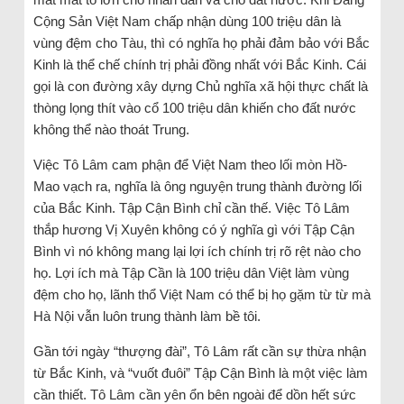
Cộng Sản Việt Nam chấp nhận dùng 100 triệu dân là
vùng đệm cho Tàu, thì có nghĩa họ phải đảm bảo với Bắc
Kinh là thể chế chính trị phải đồng nhất với Bắc Kinh. Cái
gọi là con đường xây dựng Chủ nghĩa xã hội thực chất là
thòng lọng thít vào cổ 100 triệu dân khiến cho đất nước
không thể nào thoát Trung.
Việc Tô Lâm cam phận để Việt Nam theo lối mòn Hồ-
Mao vạch ra, nghĩa là ông nguyện trung thành đường lối
của Bắc Kinh. Tập Cận Bình chỉ cần thế. Việc Tô Lâm
thắp hương Vị Xuyên không có ý nghĩa gì với Tập Cận
Bình vì nó không mang lại lợi ích chính trị rõ rệt nào cho
họ. Lợi ích mà Tập Cần là 100 triệu dân Việt làm vùng
đệm cho họ, lãnh thổ Việt Nam có thể bị họ gặm từ từ mà
Hà Nội vẫn luôn trung thành làm bề tôi.
Gần tới ngày “thượng đài”, Tô Lâm rất cần sự thừa nhận
từ Bắc Kinh, và “vuốt đuôi” Tập Cận Bình là một việc làm
cần thiết. Tô Lâm cần yên ổn bên ngoài để dồn hết sức