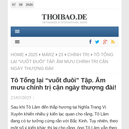
07
08
2026
HOME
2025
MÄRZ
23
CHÍNH TRỊ
TÔ TỔNG
LẠI “VUỐT ĐUÔI” TẬP. ÂM MƯU CHÍNH TRỊ CẬN
NGÀY THƯỢNG ĐÀI!
Tô Tổng lại “vuốt đuôi” Tập. Âm
mưu chính trị cận ngày thượng đài!
23/03/2025
|
Sau khi Tô Lâm đến thắp hương tại Nghĩa Trang Vị
Xuyên khiến nhiều ý kiến lạc quan cho rằng, Tô Lâm
đang có tư tưởng cứng rắn với Bắc Kinh. Tuy nhiên, theo
một số ý kiến khác thì lại cho rằng, ông Tô Lâm vẫn theo