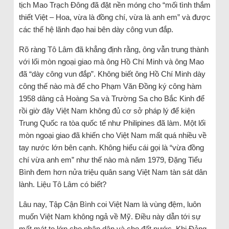
tịch Mao Trạch Đông đã đặt nền móng cho “mối tình thắm
thiết Việt – Hoa, vừa là đồng chí, vừa là anh em” và được
các thế hệ lãnh đạo hai bên dày công vun đắp.
Rõ ràng Tô Lâm đã khẳng định rằng, ông vẫn trung thành
với lối mòn ngoại giao mà ông Hồ Chí Minh và ông Mao
đã “dày công vun đắp”. Không biết ông Hồ Chí Minh dày
công thế nào mà để cho Phạm Văn Đồng ký công hàm
1958 dâng cả Hoàng Sa và Trường Sa cho Bắc Kinh để
rồi giờ đây Việt Nam không đủ cơ sở pháp lý để kiện
Trung Quốc ra tòa quốc tế như Philipines đã làm. Một lối
mòn ngoại giao đã khiến cho Việt Nam mất quá nhiều về
tay nước lớn bên cạnh. Không hiểu cái gọi là “vừa đồng
chí vừa anh em” như thế nào mà năm 1979, Đặng Tiểu
Bình đem hơn nửa triệu quân sang Việt Nam tàn sát dân
lành. Liệu Tô Lâm có biết?
Lâu nay, Tập Cận Bình coi Việt Nam là vùng đệm, luôn
muốn Việt Nam không ngả về Mỹ. Điều này dẫn tới sự
mất mát to lớn cho nhân dân và cho đất nước. Khi Đảng