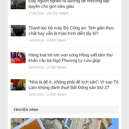
Đẩy người nghèo ra đường để nhường đặc
quyền cho giới siêu giàu
17/06/2026
- 14.531 Views
Thanh lọc bộ máy Bộ Công an: Tinh giản thực
chất hay vẫn là màn trình diễn lấy lệ?
16/06/2026
- 4.943 Views
Hàng loạt trẻ em ven sông Hồng viết tâm thư
khẩn cầu bà Ngô Phương Ly cứu giúp
28/05/2026
- 3.782 Views
“Nhà là để ở, không phải để tích sản”: Vì sao Tô
Lâm không đánh thuế Bất Động sản thứ 2?
24/05/2026
- 2.430 Views
TRUYỀN HÌNH