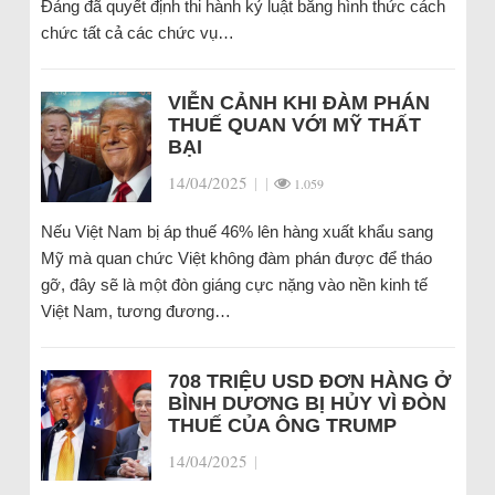
Đảng đã quyết định thi hành kỷ luật bằng hình thức cách
chức tất cả các chức vụ…
VIỄN CẢNH KHI ĐÀM PHÁN
THUẾ QUAN VỚI MỸ THẤT
BẠI
14/04/2025
|
|
1.059
Nếu Việt Nam bị áp thuế 46% lên hàng xuất khẩu sang
Mỹ mà quan chức Việt không đàm phán được để tháo
gỡ, đây sẽ là một đòn giáng cực nặng vào nền kinh tế
Việt Nam, tương đương…
708 TRIỆU USD ĐƠN HÀNG Ở
BÌNH DƯƠNG BỊ HỦY VÌ ĐÒN
THUẾ CỦA ÔNG TRUMP
14/04/2025
|