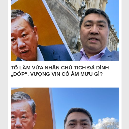
TÔ LÂM VỪA NHẬN CHỦ TỊCH ĐÃ DÍNH
„DỚP“, VƯỢNG VIN CÓ ÂM MƯU GÌ?