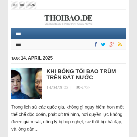
09
08
2026
14. APRIL 2025
TAG:
KHI BÓNG TỐI BAO TRÙM
TRÊN ĐẤT NƯỚC
14/04/2025
|
|
9.729
Trong lịch sử các quốc gia, không gì nguy hiểm hơn một
thể chế độc đoán, phát xít trá hình, nơi quyền lực không
được giám sát, công lý bị bóp nghẹt, sự thật bị chà đạp,
và lòng dân…