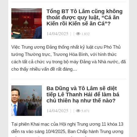
Tổng BT Tô Lâm cũng không
thoát được quy luật, “Cá ăn
Kiến rồi Kiến sẽ ăn Cá”?
14/04/2025
|
|
1.832
Việc Trung ương Đảng thống nhất kỷ luật cựu Phó Thủ
tướng Thường trực, Trương Hòa Bình, với hình thức
cách tất cả chức vụ trong bộ máy Đảng và Nhà nước, đã
cho thấy nhiều vấn đề rất đáng…
Ba Dũng và Tô Lâm sẽ diệt
tiếp Lê Thanh Hải để làm bá
chủ thiên hạ như thế nào?
14/04/2025
|
|
5.071
Tại phiên Khai mạc của Hội nghị Trung ương 11 khóa 13
diễn ra vào sáng 10/4/2025, Ban Chấp hành Trung ương