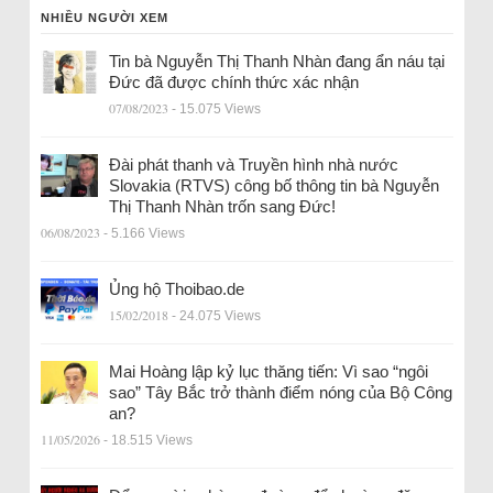
NHIỀU NGƯỜI XEM
Tin bà Nguyễn Thị Thanh Nhàn đang ẩn náu tại
Đức đã được chính thức xác nhận
07/08/2023
- 15.075 Views
Đài phát thanh và Truyền hình nhà nước
Slovakia (RTVS) công bố thông tin bà Nguyễn
Thị Thanh Nhàn trốn sang Đức!
06/08/2023
- 5.166 Views
Ủng hộ Thoibao.de
15/02/2018
- 24.075 Views
Mai Hoàng lập kỷ lục thăng tiến: Vì sao “ngôi
sao” Tây Bắc trở thành điểm nóng của Bộ Công
an?
11/05/2026
- 18.515 Views