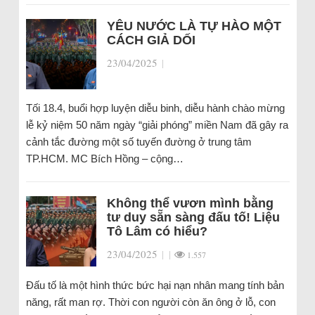
YÊU NƯỚC LÀ TỰ HÀO MỘT
CÁCH GIẢ DỐI
23/04/2025
|
Tối 18.4, buổi hợp luyện diễu binh, diễu hành chào mừng
lễ kỷ niệm 50 năm ngày “giải phóng” miền Nam đã gây ra
cảnh tắc đường một số tuyến đường ở trung tâm
TP.HCM. MC Bích Hồng – cộng…
Không thể vươn mình bằng
tư duy sẵn sàng đấu tố! Liệu
Tô Lâm có hiểu?
23/04/2025
|
|
1.557
Đấu tố là một hình thức bức hại nạn nhân mang tính bản
năng, rất man rợ. Thời con người còn ăn ông ở lỗ, con