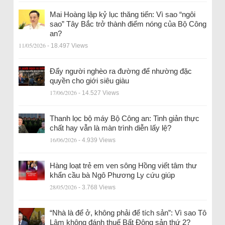
Mai Hoàng lập kỷ lục thăng tiến: Vì sao “ngôi
sao” Tây Bắc trở thành điểm nóng của Bộ Công
an?
11/05/2026
- 18.497 Views
Đẩy người nghèo ra đường để nhường đặc
quyền cho giới siêu giàu
17/06/2026
- 14.527 Views
Thanh lọc bộ máy Bộ Công an: Tinh giản thực
chất hay vẫn là màn trình diễn lấy lệ?
16/06/2026
- 4.939 Views
Hàng loạt trẻ em ven sông Hồng viết tâm thư
khẩn cầu bà Ngô Phương Ly cứu giúp
28/05/2026
- 3.768 Views
“Nhà là để ở, không phải để tích sản”: Vì sao Tô
Lâm không đánh thuế Bất Động sản thứ 2?