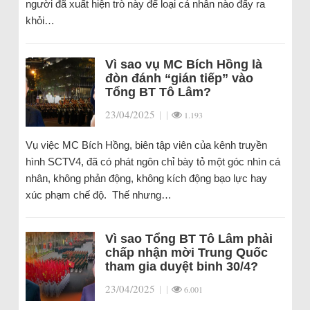
người đã xuất hiện trò này để loại cá nhân nào đấy ra
khỏi…
Vì sao vụ MC Bích Hồng là
đòn đánh “gián tiếp” vào
Tổng BT Tô Lâm?
23/04/2025
|
|
1.193
Vụ việc MC Bích Hồng, biên tập viên của kênh truyền
hình SCTV4, đã có phát ngôn chỉ bày tỏ một góc nhìn cá
nhân, không phản động, không kích động bạo lực hay
xúc phạm chế độ. Thế nhưng…
Vì sao Tổng BT Tô Lâm phải
chấp nhận mời Trung Quốc
tham gia duyệt binh 30/4?
23/04/2025
|
|
6.001