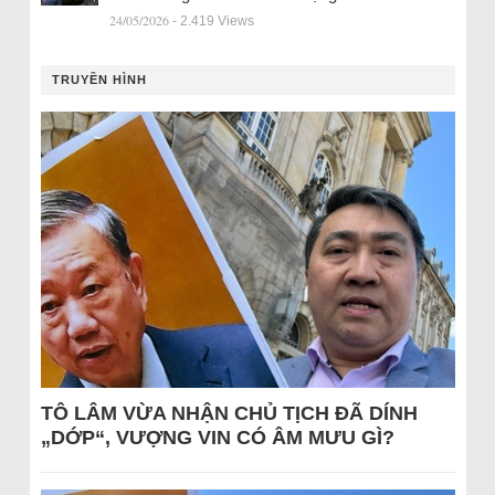
24/05/2026
- 2.419 Views
TRUYỀN HÌNH
TÔ LÂM VỪA NHẬN CHỦ TỊCH ĐÃ DÍNH
„DỚP“, VƯỢNG VIN CÓ ÂM MƯU GÌ?