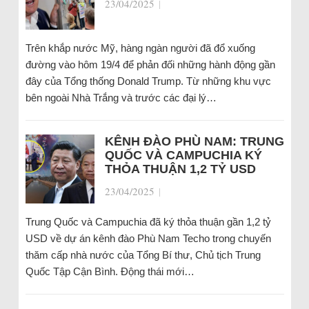
23/04/2025
|
Trên khắp nước Mỹ, hàng ngàn người đã đổ xuống
đường vào hôm 19/4 để phản đối những hành động gần
đây của Tổng thống Donald Trump. Từ những khu vực
bên ngoài Nhà Trắng và trước các đại lý…
KÊNH ĐÀO PHÙ NAM: TRUNG
QUỐC VÀ CAMPUCHIA KÝ
THỎA THUẬN 1,2 TỶ USD
23/04/2025
|
Trung Quốc và Campuchia đã ký thỏa thuận gần 1,2 tỷ
USD về dự án kênh đào Phù Nam Techo trong chuyến
thăm cấp nhà nước của Tổng Bí thư, Chủ tịch Trung
Quốc Tập Cận Bình. Động thái mới…