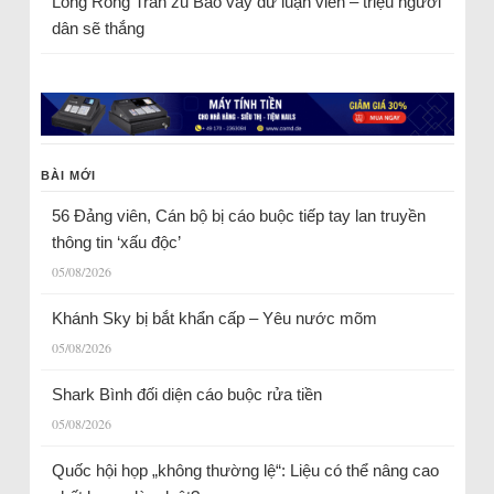
Long Rồng Trần
zu
Bao vây dư luận viên – triệu người
dân sẽ thắng
BÀI MỚI
56 Đảng viên, Cán bộ bị cáo buộc tiếp tay lan truyền
thông tin ‘xấu độc’
05/08/2026
Khánh Sky bị bắt khẩn cấp – Yêu nước mõm
05/08/2026
Shark Bình đối diện cáo buộc rửa tiền
05/08/2026
Quốc hội họp „không thường lệ“: Liệu có thể nâng cao