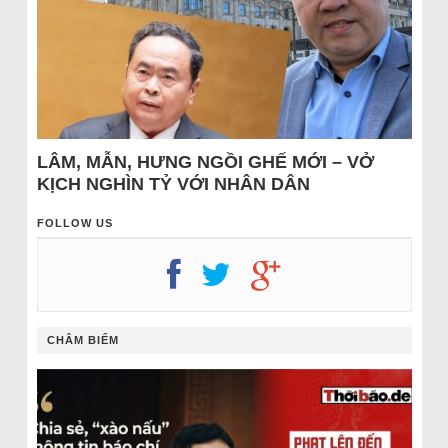
LÂM, MẪN, HƯNG NGỒI GHẾ MỚI – VỞ
KỊCH NGHÌN TỶ VỚI NHÂN DÂN
FOLLOW US
CHÂM BIẾM