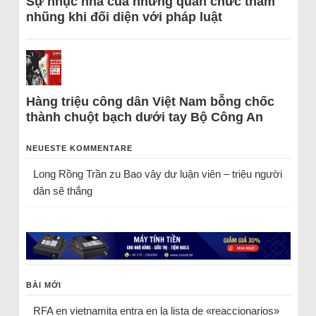
Sự nhục nhã của những quan chức tham
nhũng khi đối diện với pháp luật
Hàng triệu công dân Việt Nam bỗng chốc
thành chuột bạch dưới tay Bộ Công An
NEUESTE KOMMENTARE
Long Rồng Trần
zu
Bao vây dư luận viên – triệu người
dân sẽ thắng
BÀI MỚI
RFA en vietnamita entra en la lista de «reaccionarios»