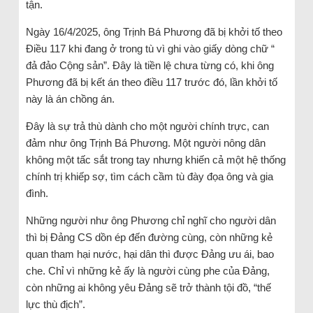
tận.
Ngày 16/4/2025, ông Trịnh Bá Phương đã bị khởi tố theo
Điều 117 khi đang ở trong tù vì ghi vào giấy dòng chữ “
đả đảo Cộng sản”. Đây là tiền lệ chưa từng có, khi ông
Phương đã bị kết án theo điều 117 trước đó, lần khởi tố
này là án chồng án.
Đây là sự trả thù dành cho một người chính trực, can
đảm như ông Trịnh Bá Phương. Một người nông dân
không một tấc sắt trong tay nhưng khiến cả một hệ thống
chính trị khiếp sợ, tìm cách cầm tù đày đọa ông và gia
đình.
Những người như ông Phương chỉ nghĩ cho người dân
thì bị Đảng CS dồn ép đến đường cùng, còn những kẻ
quan tham hại nước, hại dân thì được Đảng ưu ái, bao
che. Chỉ vì những kẻ ấy là người cùng phe của Đảng,
còn những ai không yêu Đảng sẽ trở thành tội đồ, “thế
lực thù địch”.