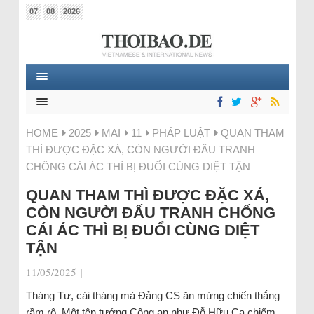
07
08
2026
HOME
2025
MAI
11
PHÁP LUẬT
QUAN THAM
THÌ ĐƯỢC ĐẶC XÁ, CÒN NGƯỜI ĐẤU TRANH
CHỐNG CÁI ÁC THÌ BỊ ĐUỔI CÙNG DIỆT TẬN
QUAN THAM THÌ ĐƯỢC ĐẶC XÁ,
CÒN NGƯỜI ĐẤU TRANH CHỐNG
CÁI ÁC THÌ BỊ ĐUỔI CÙNG DIỆT
TẬN
11/05/2025
|
Tháng Tư, cái tháng mà Đảng CS ăn mừng chiến thắng
rầm rộ. Một tên tướng Công an như Đỗ Hữu Ca chiếm