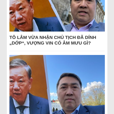
TÔ LÂM VỪA NHẬN CHỦ TỊCH ĐÃ DÍNH
„DỚP“, VƯỢNG VIN CÓ ÂM MƯU GÌ?