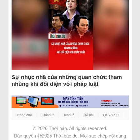
Sự nhục nhã của những quan chức tham
nhũng khi đối diện với pháp luật
Trang chủ
Chính trị
Kinh tế
Xã hội
QUÂN SỰ
© 2026
Thời báo
. All rights reserved.
Bản quyền @2025 Thời báo.de. Mọi sao chép nội dung