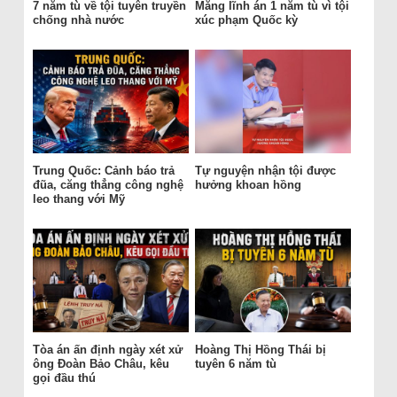
7 năm tù về tội tuyên truyền
Măng lĩnh án 1 năm tù vì tội
chống nhà nước
xúc phạm Quốc kỳ
Trung Quốc: Cảnh báo trả
Tự nguyện nhận tội được
đũa, căng thẳng công nghệ
hưởng khoan hồng
leo thang với Mỹ
Tòa án ấn định ngày xét xử
Hoàng Thị Hồng Thái bị
ông Đoàn Bảo Châu, kêu
tuyên 6 năm tù
gọi đầu thú