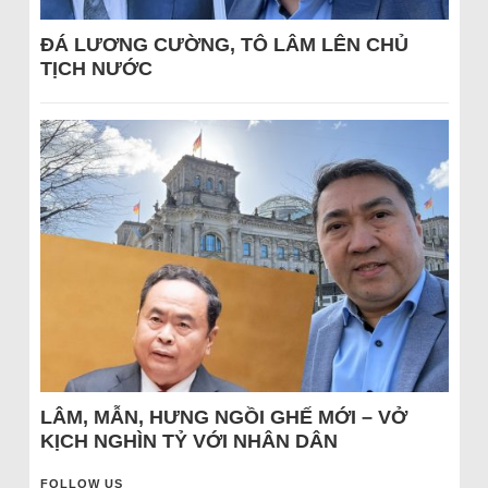
ĐÁ LƯƠNG CƯỜNG, TÔ LÂM LÊN CHỦ
TỊCH NƯỚC
LÂM, MẪN, HƯNG NGỒI GHẾ MỚI – VỞ
KỊCH NGHÌN TỶ VỚI NHÂN DÂN
FOLLOW US