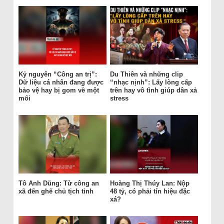
Kỷ nguyên “Công an trị”:
Du Thiên và những clip
Dữ liệu cá nhân đang được
“nhạc nịnh”: Lấy lòng cấp
bảo vệ hay bị gom về một
trên hay vô tình giúp dân xả
mối
stress
Tô Anh Dũng: Từ công an
Hoàng Thị Thúy Lan: Nộp
xã đến ghế chủ tịch tỉnh
48 tỷ, có phải tín hiệu đặc
xá?