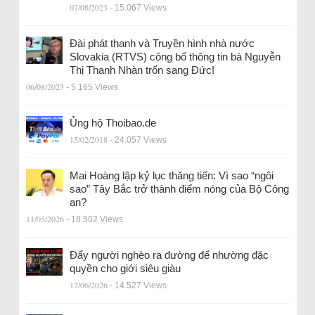
07/08/2023
- 15.067 Views
Đài phát thanh và Truyền hình nhà nước
Slovakia (RTVS) công bố thông tin bà Nguyễn
Thị Thanh Nhàn trốn sang Đức!
06/08/2023
- 5.165 Views
Ủng hộ Thoibao.de
15/02/2018
- 24.057 Views
Mai Hoàng lập kỷ lục thăng tiến: Vì sao “ngôi
sao” Tây Bắc trở thành điểm nóng của Bộ Công
an?
11/05/2026
- 18.502 Views
Đẩy người nghèo ra đường để nhường đặc
quyền cho giới siêu giàu
17/06/2026
- 14.527 Views