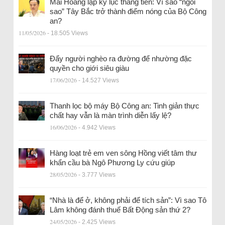
Mai Hoàng lập kỷ lục thăng tiến: Vì sao “ngôi
sao” Tây Bắc trở thành điểm nóng của Bộ Công
an?
11/05/2026
- 18.505 Views
Đẩy người nghèo ra đường để nhường đặc
quyền cho giới siêu giàu
17/06/2026
- 14.527 Views
Thanh lọc bộ máy Bộ Công an: Tinh giản thực
chất hay vẫn là màn trình diễn lấy lệ?
16/06/2026
- 4.942 Views
Hàng loạt trẻ em ven sông Hồng viết tâm thư
khẩn cầu bà Ngô Phương Ly cứu giúp
28/05/2026
- 3.777 Views
“Nhà là để ở, không phải để tích sản”: Vì sao Tô
Lâm không đánh thuế Bất Động sản thứ 2?
24/05/2026
- 2.425 Views