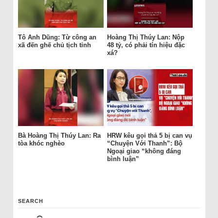
Tô Anh Dũng: Từ công an
Hoàng Thị Thúy Lan: Nộp
xã đến ghế chủ tịch tỉnh
48 tỷ, có phải tín hiệu đặc
xá?
Bà Hoàng Thị Thúy Lan: Ra
HRW kêu gọi thả 5 bị can vụ
tòa khóc nghèo
“Chuyện Với Thanh”: Bộ
Ngoại giao “không đáng
bình luận”
SEARCH