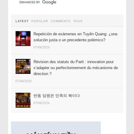
LATEST
POPULAR
COMMENTS
TAGS
Repetición de exámenes en Tuyên Quang: ¿una
solución justa o un precedente polémico?
07/08/2026
Révision des statuts du Parti : innovation pour
s’adapter ou perfectionnement du mécanisme de
direction ?
07/08/2026
반동 당원은 민족의 복이다
07/08/2026