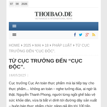
07
08
2026
HOME
2025
MAI
18
PHÁP LUẬT
TỪ CỤC
TRƯỞNG ĐẾN “CỤC ĐỘC”.
TỪ CỤC TRƯỞNG ĐẾN “CỤC
ĐỘC”.
18/05/2025
|
Cục trưởng Cục An toàn thực phẩm mà lại tiếp tay cho
thực phẩm… không an toàn – nghe tưởng đùa, ai ngờ là
thật. Nguyễn Thanh Phong, người từng ngồi ghế bảo vệ
sức khỏe dân, vừa bị bắt vì dính tới đường dây sản xuất
– buôn bán thực phẩm chức năng giả lên tới 100 tấn.