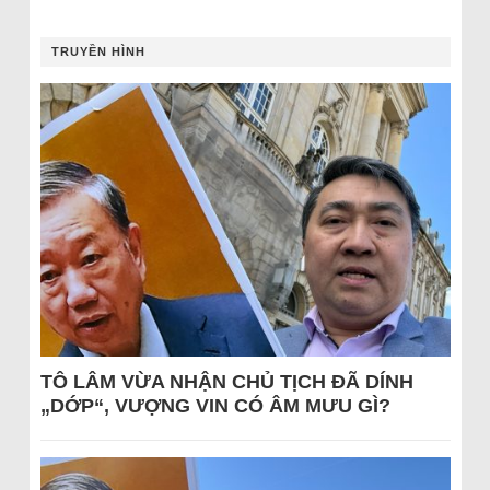
TRUYỀN HÌNH
TÔ LÂM VỪA NHẬN CHỦ TỊCH ĐÃ DÍNH
„DỚP“, VƯỢNG VIN CÓ ÂM MƯU GÌ?