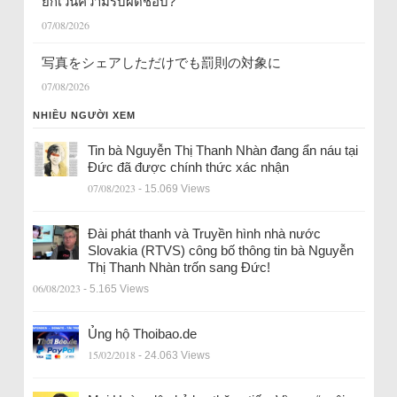
ยกเว้นความรับผิดชอบ?
07/08/2026
写真をシェアしただけでも罰則の対象に
07/08/2026
NHIỀU NGƯỜI XEM
Tin bà Nguyễn Thị Thanh Nhàn đang ẩn náu tại
Đức đã được chính thức xác nhận
07/08/2023
- 15.069 Views
Đài phát thanh và Truyền hình nhà nước
Slovakia (RTVS) công bố thông tin bà Nguyễn
Thị Thanh Nhàn trốn sang Đức!
06/08/2023
- 5.165 Views
Ủng hộ Thoibao.de
15/02/2018
- 24.063 Views