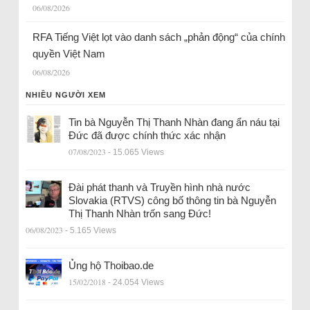
06/08/2026
RFA Tiếng Việt lọt vào danh sách „phản động“ của chính
quyền Việt Nam
06/08/2026
NHIỀU NGƯỜI XEM
Tin bà Nguyễn Thị Thanh Nhàn đang ẩn náu tại
Đức đã được chính thức xác nhận
07/08/2023
- 15.065 Views
Đài phát thanh và Truyền hình nhà nước
Slovakia (RTVS) công bố thông tin bà Nguyễn
Thị Thanh Nhàn trốn sang Đức!
06/08/2023
- 5.165 Views
Ủng hộ Thoibao.de
15/02/2018
- 24.054 Views