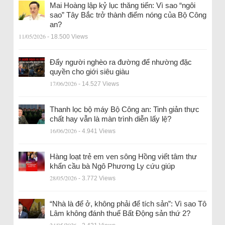
Mai Hoàng lập kỷ lục thăng tiến: Vì sao “ngôi
sao” Tây Bắc trở thành điểm nóng của Bộ Công
an?
11/05/2026
- 18.500 Views
Đẩy người nghèo ra đường để nhường đặc
quyền cho giới siêu giàu
17/06/2026
- 14.527 Views
Thanh lọc bộ máy Bộ Công an: Tinh giản thực
chất hay vẫn là màn trình diễn lấy lệ?
16/06/2026
- 4.941 Views
Hàng loạt trẻ em ven sông Hồng viết tâm thư
khẩn cầu bà Ngô Phương Ly cứu giúp
28/05/2026
- 3.772 Views
“Nhà là để ở, không phải để tích sản”: Vì sao Tô
Lâm không đánh thuế Bất Động sản thứ 2?