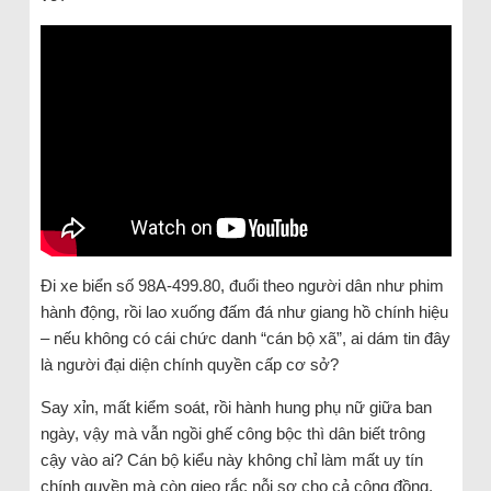
Đi xe biển số 98A-499.80, đuổi theo người dân như phim
hành động, rồi lao xuống đấm đá như giang hồ chính hiệu
– nếu không có cái chức danh “cán bộ xã”, ai dám tin đây
là người đại diện chính quyền cấp cơ sở?
Say xỉn, mất kiểm soát, rồi hành hung phụ nữ giữa ban
ngày, vậy mà vẫn ngồi ghế công bộc thì dân biết trông
cậy vào ai? Cán bộ kiểu này không chỉ làm mất uy tín
chính quyền mà còn gieo rắc nỗi sợ cho cả cộng đồng.