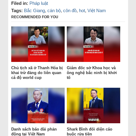
Filed in:
Pháp luật
Tags:
Bắc Giang
,
cán bộ
,
côn đồ
,
hot
,
Việt Nam
RECOMMENDED FOR YOU
Chủ tịch xã ở Thanh Hóa bị
Giám đốc sở Khoa học và
khai trừ đảng do liên quan
ông nghệ bắc ninh bị khởi
cá độ world cup
tố
Danh sách báo đài phản
Shark Bình đối diện cáo
động tại Việt Nam
buộc rửa tiền