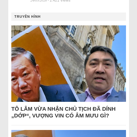
24/05/2026
- 2.421 Views
TRUYỀN HÌNH
TÔ LÂM VỪA NHẬN CHỦ TỊCH ĐÃ DÍNH
„DỚP“, VƯỢNG VIN CÓ ÂM MƯU GÌ?