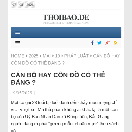
07
08
2026
HOME
2025
MAI
19
PHÁP LUẬT
CÁN BỘ HAY
CÔN ĐỒ CÓ THẺ ĐẢNG ?
CÁN BỘ HAY CÔN ĐỒ CÓ THẺ
ĐẢNG ?
19/05/2025
|
Một cô gái 23 tuổi bị đuổi đánh đến chảy máu miệng chỉ
vì… vượt xe. Mà thủ phạm không ai khác lại là một cán
bộ của Uỷ Ban Nhân Dân xã Đồng Tiến, Bắc Giang –
người đáng ra phải “gương mẫu, chuẩn mực” theo sách
vở.