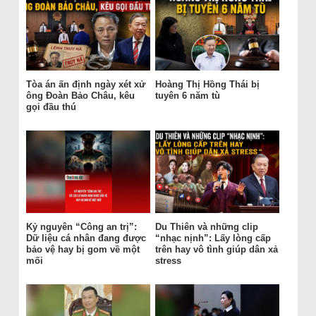
Tòa án ấn định ngày xét xử
Hoàng Thị Hồng Thái bị
ông Đoàn Bảo Châu, kêu
tuyên 6 năm tù
gọi đầu thú
Kỷ nguyên “Công an trị”:
Du Thiên và những clip
Dữ liệu cá nhân đang được
“nhạc nịnh”: Lấy lòng cấp
bảo vệ hay bị gom về một
trên hay vô tình giúp dân xả
mối
stress