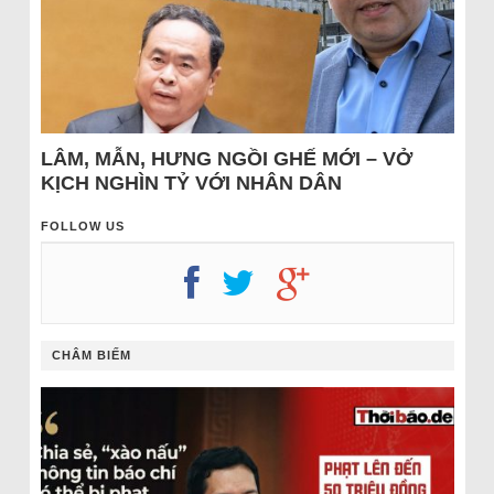
LÂM, MẪN, HƯNG NGỒI GHẾ MỚI – VỞ
KỊCH NGHÌN TỶ VỚI NHÂN DÂN
FOLLOW US
CHÂM BIẾM