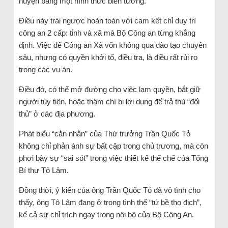
huyện bằng một hình thức biến tướng.
Điều này trái ngược hoàn toàn với cam kết chỉ duy trì
công an 2 cấp: tỉnh và xã mà Bộ Công an từng khẳng
định. Việc để Công an Xã vốn không qua đào tạo chuyên
sâu, nhưng có quyền khởi tố, điều tra, là điều rất rủi ro
trong các vụ án.
Điều đó, có thể mở đường cho việc lạm quyền, bắt giữ
người tùy tiện, hoặc thậm chí bị lợi dụng để trả thù “đối
thủ” ở các địa phương.
Phát biểu “cằn nhằn” của Thứ trưởng Trần Quốc Tỏ
không chỉ phản ánh sự bất cập trong chủ trương, mà còn
phơi bày sự “sai sót” trong việc thiết kế thể chế của Tổng
Bí thư Tô Lâm.
Đồng thời, ý kiến của ông Trần Quốc Tỏ đã vô tình cho
thấy, ông Tô Lâm đang ở trong tình thế “tứ bề thọ địch”,
kể cả sự chỉ trích ngay trong nội bộ của Bộ Công An.