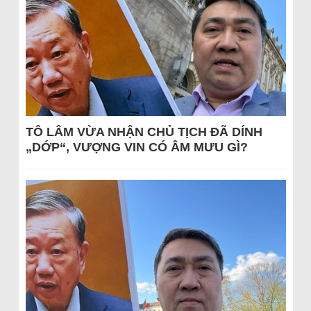
TÔ LÂM VỪA NHẬN CHỦ TỊCH ĐÃ DÍNH
„DỚP“, VƯỢNG VIN CÓ ÂM MƯU GÌ?