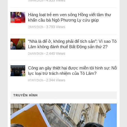
16/06/2026
- 4.953 Views
Hàng loạt trẻ em ven sông Hồng viết tâm thư
khẩn cầu bà Ngô Phương Ly cứu giúp
28/05/2026
- 3.793 Views
“Nhà là để ở, không phải để tích sản”: Vì sao Tô
Lâm không đánh thuế Bất Động sản thứ 2?
24/05/2026
- 2.440 Views
Công an gây thiệt hại được miễn tội hình sự: Nỗ
lực loại trừ trách nhiệm của Tô Lâm?
07/07/2026
- 2.344 Views
TRUYỀN HÌNH