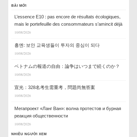
BÀI MỚI
L’essence E10 : pas encore de résultats écologiques,
mais le portefeuille des consommateurs s’amincit déjà
10/08/2026
흥옌: 보안 교육생들이 투자의 중심이 되다
10/08/2026
ベトナムの報道の自由：論争はいつまで続くのか？
10/08/2026
宣光：328名考生需重考，問題尚無答案
10/08/2026
Мегапроект «Ланг Ван»: волна протестов и бурная
реакция общественности
10/08/2026
NHIỀU NGƯỜI XEM