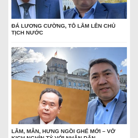
ĐÁ LƯƠNG CƯỜNG, TÔ LÂM LÊN CHỦ
TỊCH NƯỚC
LÂM, MẪN, HƯNG NGỒI GHẾ MỚI – VỞ