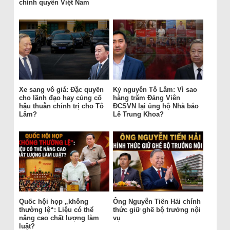
chính quyền Việt Nam
Xe sang vô giá: Đặc quyền
Kỷ nguyên Tô Lâm: Vì sao
cho lãnh đạo hay củng cố
hàng trăm Đảng Viên
hậu thuẫn chính trị cho Tô
ĐCSVN lại ủng hộ Nhà báo
Lâm?
Lê Trung Khoa?
Quốc hội họp „không
Ông Nguyễn Tiến Hải chính
thường lệ“: Liệu có thể
thức giữ ghế bộ trưởng nội
nâng cao chất lượng làm
vụ
luật?