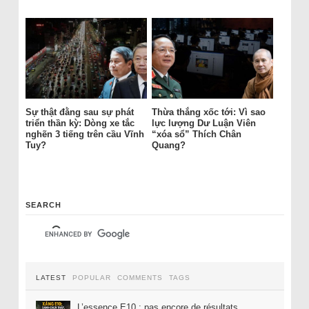
Sự thật đằng sau sự phát
Thừa thắng xốc tới: Vì sao
triển thần kỳ: Dòng xe tắc
lực lượng Dư Luận Viên
nghẽn 3 tiếng trên cầu Vĩnh
“xóa sổ” Thích Chân
Tuy?
Quang?
SEARCH
LATEST
POPULAR
COMMENTS
TAGS
L’essence E10 : pas encore de résultats