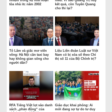
nhiệm trong vụ hỏa hoạn
hiểu: Vì sao Quảng Trị hủy
tòa nhà itc năm 2002
kết quả, còn Tuyên Quang
cho thi lại?
Tô Lâm và giấc mơ viển
Liệu Liên đoàn Luật sư Việt
vông: Hà Nội cần taxi bay
Nam có bị xóa sổ theo Chỉ
hay không gian sống cho
thị số 11 của Bộ Chính trị?
người dân?
RFA Tiếng Việt lọt vào danh
Giáo dục khai phóng: Ai
sách „phản động“ của
mới đang sợ tự do tư duy