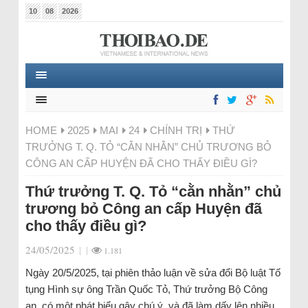
10
08
2026
HOME
2025
MAI
24
CHÍNH TRỊ
THỨ
TRƯỞNG T. Q. TỎ “CẰN NHẰN” CHỦ TRƯƠNG BỎ
CÔNG AN CẤP HUYỆN ĐÃ CHO THẤY ĐIỀU GÌ?
Thứ trưởng T. Q. Tỏ “cằn nhằn” chủ
trương bỏ Công an cấp Huyện đã
cho thấy điều gì?
24/05/2025
|
|
1.181
Ngày 20/5/2025, tại phiên thảo luận về sửa đổi Bộ luật Tố
tụng Hình sự ông Trần Quốc Tỏ, Thứ trưởng Bộ Công
an, có một phát biểu gây chú ý, và đã làm dấy lên nhiều