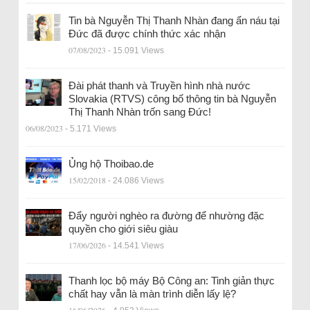
Tin bà Nguyễn Thị Thanh Nhàn đang ẩn náu tại
Đức đã được chính thức xác nhận
07/08/2023
- 15.091 Views
Đài phát thanh và Truyền hình nhà nước
Slovakia (RTVS) công bố thông tin bà Nguyễn
Thị Thanh Nhàn trốn sang Đức!
06/08/2023
- 5.171 Views
Ủng hộ Thoibao.de
15/02/2018
- 24.086 Views
Đẩy người nghèo ra đường để nhường đặc
quyền cho giới siêu giàu
17/06/2026
- 14.541 Views
Thanh lọc bộ máy Bộ Công an: Tinh giản thực
chất hay vẫn là màn trình diễn lấy lệ?