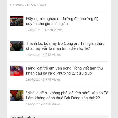
11/05/2026
- 18.509 Views
Đẩy người nghèo ra đường để nhường đặc
quyền cho giới siêu giàu
17/06/2026
- 14.528 Views
Thanh lọc bộ máy Bộ Công an: Tinh giản thực
chất hay vẫn là màn trình diễn lấy lệ?
16/06/2026
- 4.942 Views
Hàng loạt trẻ em ven sông Hồng viết tâm thư
khẩn cầu bà Ngô Phương Ly cứu giúp
28/05/2026
- 3.779 Views
“Nhà là để ở, không phải để tích sản”: Vì sao Tô
Lâm không đánh thuế Bất Động sản thứ 2?
24/05/2026
- 2.426 Views