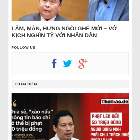
LÂM, MẪN, HƯNG NGỒI GHẾ MỚI – VỞ
KỊCH NGHÌN TỶ VỚI NHÂN DÂN
FOLLOW US
CHÂM BIẾM