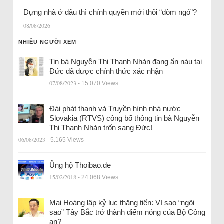
Dựng nhà ở đâu thì chính quyền mới thôi “dòm ngó”?
08/08/2026
NHIỀU NGƯỜI XEM
Tin bà Nguyễn Thị Thanh Nhàn đang ẩn náu tại
Đức đã được chính thức xác nhận
07/08/2023
- 15.070 Views
Đài phát thanh và Truyền hình nhà nước
Slovakia (RTVS) công bố thông tin bà Nguyễn
Thị Thanh Nhàn trốn sang Đức!
06/08/2023
- 5.165 Views
Ủng hộ Thoibao.de
15/02/2018
- 24.068 Views
Mai Hoàng lập kỷ lục thăng tiến: Vì sao “ngôi
sao” Tây Bắc trở thành điểm nóng của Bộ Công
an?