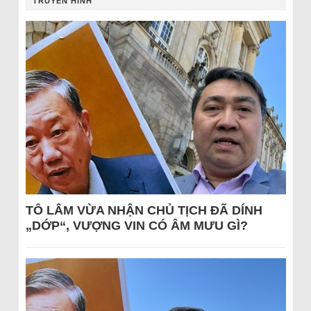
TRUYỀN HÌNH
TÔ LÂM VỪA NHẬN CHỦ TỊCH ĐÃ DÍNH
„DỚP“, VƯỢNG VIN CÓ ÂM MƯU GÌ?