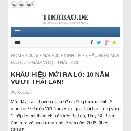
08
08
2026
HOME
2025
MAI
30
KINH TẾ
KHẨU HIỆU MỚI
RA LÒ: 10 NĂM VƯỢT THÁI LAN!
KHẨU HIỆU MỚI RA LÒ: 10 NĂM
VƯỢT THÁI LAN!
30/05/2025
|
Mới đây, các chuyên gia dự đoán tăng trưởng kinh tế
mạnh mẽ sẽ giúp Việt Nam vượt qua Thái Lan trong vòng
1 thập kỷ tới; thậm chí xếp trên Ba Lan, Thụy Sĩ, Bỉ và
Australia về sản lượng kinh tế vào năm 2036.
(theo
CEBR)