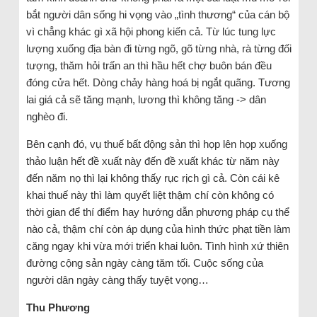
bắt người dân sống hi vọng vào „tình thương“ của cán bộ
vì chẳng khác gì xã hội phong kiến cả. Từ lúc tung lực
lượng xuống địa bàn đi từng ngõ, gõ từng nhà, rà từng đối
tượng, thăm hỏi trấn an thì hầu hết chợ buôn bán đều
đóng cửa hết. Dòng chảy hàng hoá bị ngắt quãng. Tương
lai giá cả sẽ tăng mạnh, lương thì không tăng -> dân
nghèo đi.
Bên cạnh đó, vụ thuế bất động sản thì họp lên họp xuống
thảo luận hết đề xuất này đến đề xuất khác từ năm này
đến năm nọ thì lại không thấy rục rịch gì cả. Còn cái kê
khai thuế này thì làm quyết liệt thậm chí còn không có
thời gian để thí điểm hay hướng dẫn phương pháp cụ thể
nào cả, thậm chí còn áp dụng của hình thức phạt tiền làm
căng ngay khi vừa mới triển khai luôn. Tình hình xứ thiên
đường cộng sản ngày càng tăm tối. Cuộc sống của
người dân ngày càng thấy tuyệt vọng…
Thu Phương