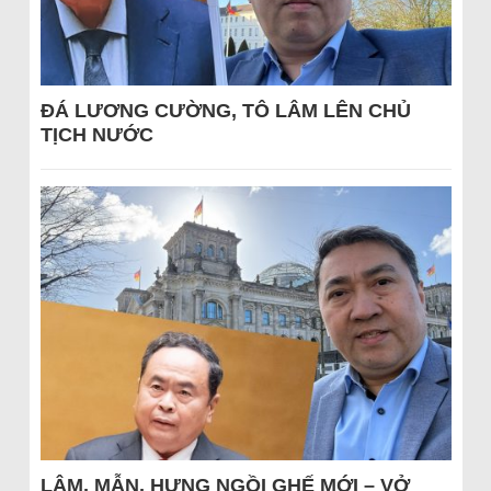
ĐÁ LƯƠNG CƯỜNG, TÔ LÂM LÊN CHỦ
TỊCH NƯỚC
LÂM, MẪN, HƯNG NGỒI GHẾ MỚI – VỞ