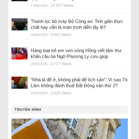
17/06/2026
- 14.527 Views
Thanh lọc bộ máy Bộ Công an: Tinh giản thực
chất hay vẫn là màn trình diễn lấy lệ?
16/06/2026
- 4.942 Views
Hàng loạt trẻ em ven sông Hồng viết tâm thư
khẩn cầu bà Ngô Phương Ly cứu giúp
28/05/2026
- 3.777 Views
“Nhà là để ở, không phải để tích sản”: Vì sao Tô
Lâm không đánh thuế Bất Động sản thứ 2?
24/05/2026
- 2.425 Views
TRUYỀN HÌNH