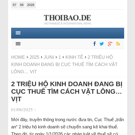
07
08
2026
HOME
2025
JUNI
1
KINH TẾ
2 TRIỆU HỘ
KINH DOANH ĐANG BỊ CỤC THUẾ TÌM CÁCH VẶT
LÔNG… VỊT
2 TRIỆU HỘ KINH DOANH ĐANG BỊ
CỤC THUẾ TÌM CÁCH VẶT LÔNG…
VỊT
01/06/2025
|
Mới đây, truyền thông trong nước đưa tin, Cục Thuế „trấn
an“ 2 triệu hộ kinh doanh sẽ chuyển sang kê khai thuế.
Theo đó, từ ngày 1/1/2026 các pháp luật về thuế sẽ có