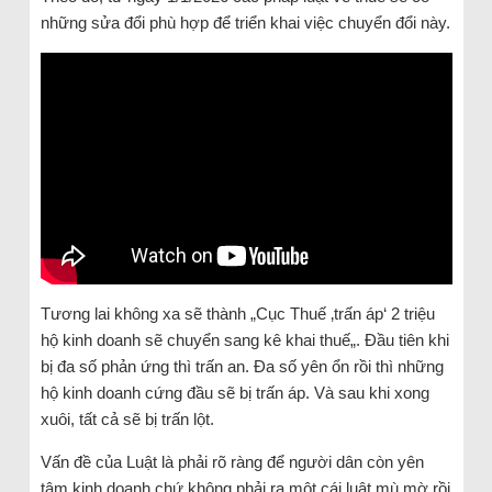
những sửa đổi phù hợp để triển khai việc chuyển đổi này.
Tương lai không xa sẽ thành „Cục Thuế ‚trấn áp‘ 2 triệu
hộ kinh doanh sẽ chuyển sang kê khai thuế
„. Đầu tiên khi
bị đa số phản ứng thì trấn an. Đa số yên ổn rồi thì những
hộ kinh doanh cứng đầu sẽ bị trấn áp. Và sau khi xong
xuôi, tất cả sẽ bị trấn lột.
Vấn đề của Luật là phải rõ ràng để người dân còn yên
tâm kinh doanh chứ không phải ra một cái luật mù mờ rồi