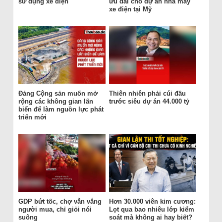
sử dụng xe điện
ưu đãi cho dự án nhà máy
xe điện tại Mỹ
Đảng Cộng sản muốn mở
Thiên nhiên phải cúi đầu
rộng các không gian lấn
trước siêu dự án 44.000 tỷ
biển để làm nguồn lực phát
triển mới
GDP bứt tốc, chợ vẫn vắng
Hơn 30.000 viên kim cương:
người mua, chỉ giỏi nói
Lọt qua bao nhiêu lớp kiểm
suông
soát mà không ai hay biết?