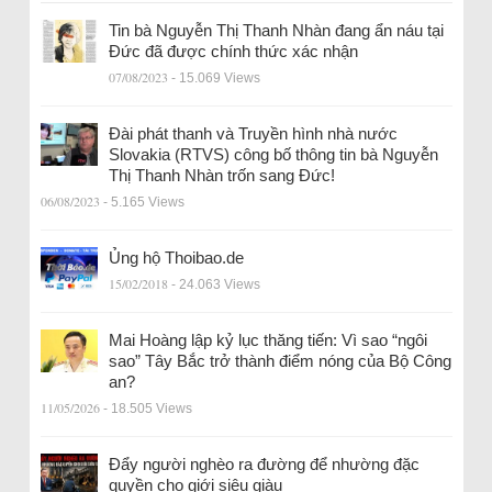
Tin bà Nguyễn Thị Thanh Nhàn đang ẩn náu tại
Đức đã được chính thức xác nhận
07/08/2023
- 15.069 Views
Đài phát thanh và Truyền hình nhà nước
Slovakia (RTVS) công bố thông tin bà Nguyễn
Thị Thanh Nhàn trốn sang Đức!
06/08/2023
- 5.165 Views
Ủng hộ Thoibao.de
15/02/2018
- 24.063 Views
Mai Hoàng lập kỷ lục thăng tiến: Vì sao “ngôi
sao” Tây Bắc trở thành điểm nóng của Bộ Công
an?
11/05/2026
- 18.505 Views
Đẩy người nghèo ra đường để nhường đặc
quyền cho giới siêu giàu