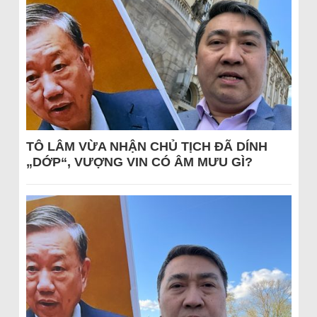
TÔ LÂM VỪA NHẬN CHỦ TỊCH ĐÃ DÍNH
„DỚP“, VƯỢNG VIN CÓ ÂM MƯU GÌ?