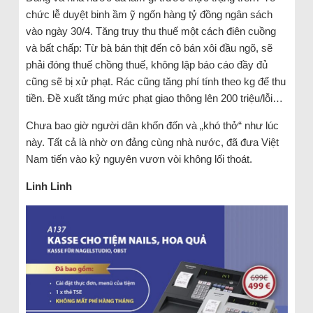
chức lễ duyệt binh ầm ỹ ngốn hàng tỷ đồng ngân sách
vào ngày 30/4. Tăng truy thu thuế một cách điên cuồng
và bất chấp: Từ bà bán thịt đến cô bán xôi đầu ngõ, sẽ
phải đóng thuế chồng thuế, không lập báo cáo đầy đủ
cũng sẽ bị xử phạt. Rác cũng tăng phí tính theo kg để thu
tiền. Đề xuất tăng mức phạt giao thông lên 200 triệu/lỗi…
Chưa bao giờ người dân khốn đốn và „khó thở“ như lúc
này. Tất cả là nhờ ơn đảng cùng nhà nước, đã đưa Việt
Nam tiến vào kỷ nguyên vươn vòi không lối thoát.
Linh Linh