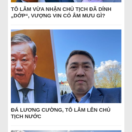
TÔ LÂM VỪA NHẬN CHỦ TỊCH ĐÃ DÍNH
„DỚP“, VƯỢNG VIN CÓ ÂM MƯU GÌ?
ĐÁ LƯƠNG CƯỜNG, TÔ LÂM LÊN CHỦ
TỊCH NƯỚC