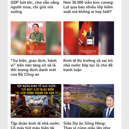
GDP bứt tốc, chợ vẫn vắng
Hơn 30.000 viên kim cương:
người mua, chỉ giỏi nói
Lọt qua bao nhiêu lớp kiểm
suông
soát mà không ai hay biết?
“Sự kiện, giao dịch, hành
Kinh tế thị trường và vai trò
vi” trên nền tảng số sẽ là
nhà nước tiếp tục là chủ đề
đối tượng định danh mới
tranh luận
của Bộ Công an
Tập đoàn kinh tế nhà nước:
Siêu Dự án Sông Hồng:
Cỗ máy hút máu biến tài
Thay vì cùng giàu lên như