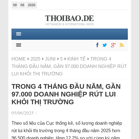
08
08
2026
HOME
2025
JUNI
5
KINH TẾ
TRONG 4
THÁNG ĐẦU NĂM, GẦN 97.000 DOANH NGHIỆP RÚT
LUI KHỎI THỊ TRƯỜNG
TRONG 4 THÁNG ĐẦU NĂM, GẦN
97.000 DOANH NGHIỆP RÚT LUI
KHỎI THỊ TRƯỜNG
05/06/2025
|
Theo số liệu của Cục thống kê, số lượng doanh nghiệp
rút lui khỏi thị trường trong 4 tháng đầu năm 2025 hơn
96.500 doanh nghiệp, tăng 12,2% so với cùng kỳ năm