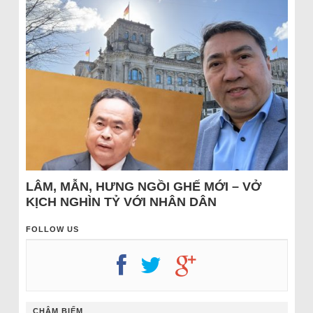
LÂM, MẪN, HƯNG NGỒI GHẾ MỚI – VỞ
KỊCH NGHÌN TỶ VỚI NHÂN DÂN
FOLLOW US
CHÂM BIẾM