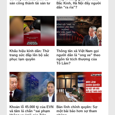
sản công thành tài sản tư
Bắc Kinh, Hà Nội đẩy người
dân “ra rìa”?
Khẩu hiệu kính dân: Thứ
Thông tấn xã Việt Nam gọi
trang sức đắp lên bộ sắc
người dân là “ong ve” theo
phục lạm quyền
ngôn từ trịch thượng của
Tô Lâm?
Khoản lỗ 45.000 tỷ của EVN
Bản lĩnh chính quyền: Sợ
và tấm lá chắn “sai phạm
một bài báo hơn sợ tham