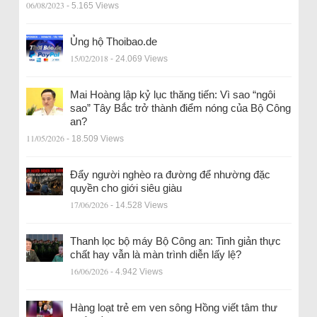
06/08/2023
- 5.165 Views
Ủng hộ Thoibao.de
15/02/2018
- 24.069 Views
Mai Hoàng lập kỷ lục thăng tiến: Vì sao “ngôi
sao” Tây Bắc trở thành điểm nóng của Bộ Công
an?
11/05/2026
- 18.509 Views
Đẩy người nghèo ra đường để nhường đặc
quyền cho giới siêu giàu
17/06/2026
- 14.528 Views
Thanh lọc bộ máy Bộ Công an: Tinh giản thực
chất hay vẫn là màn trình diễn lấy lệ?
16/06/2026
- 4.942 Views
Hàng loạt trẻ em ven sông Hồng viết tâm thư