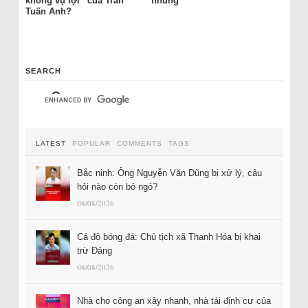
không vụ lợi” của Trần
nhũng
Tuấn Anh?
SEARCH
LATEST
POPULAR
COMMENTS
TAGS
Bắc ninh: Ông Nguyễn Văn Dũng bị xử lý, câu
hỏi nào còn bỏ ngỏ?
08/08/2026
Cá độ bóng đá: Chủ tịch xã Thanh Hóa bị khai
trừ Đảng
08/08/2026
Nhà cho công an xây nhanh, nhà tái định cư của