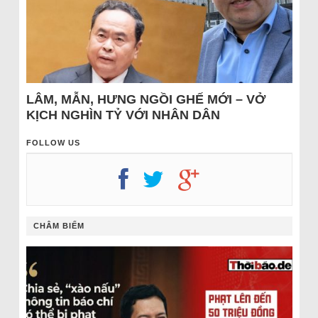
LÂM, MẪN, HƯNG NGỒI GHẾ MỚI – VỞ
KỊCH NGHÌN TỶ VỚI NHÂN DÂN
FOLLOW US
CHÂM BIẾM