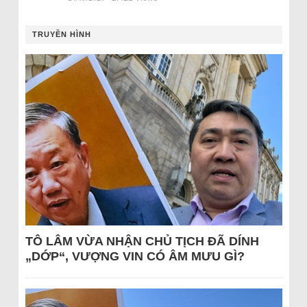
TRUYỀN HÌNH
TÔ LÂM VỪA NHẬN CHỦ TỊCH ĐÃ DÍNH
„DỚP“, VƯỢNG VIN CÓ ÂM MƯU GÌ?