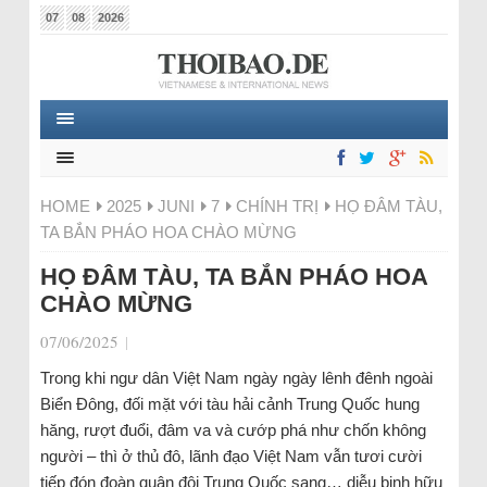
07
08
2026
HOME
2025
JUNI
7
CHÍNH TRỊ
HỌ ĐÂM TÀU,
TA BẮN PHÁO HOA CHÀO MỪNG
HỌ ĐÂM TÀU, TA BẮN PHÁO HOA
CHÀO MỪNG
07/06/2025
|
Trong khi ngư dân Việt Nam ngày ngày lênh đênh ngoài
Biển Đông, đối mặt với tàu hải cảnh Trung Quốc hung
hăng, rượt đuổi, đâm va và cướp phá như chốn không
người – thì ở thủ đô, lãnh đạo Việt Nam vẫn tươi cười
tiếp đón đoàn quân đội Trung Quốc sang… diễu binh hữu