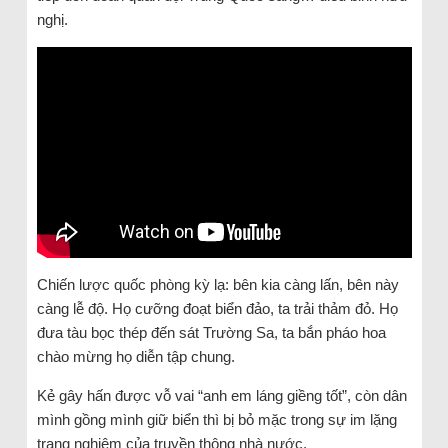
nghị.
Chiến lược quốc phòng kỳ lạ: bên kia càng lấn, bên này
càng lễ độ. Họ cưỡng đoạt biển đảo, ta trải thảm đỏ. Họ
đưa tàu bọc thép đến sát Trường Sa, ta bắn pháo hoa
chào mừng họ diễn tập chung.
Kẻ gây hấn được vỗ vai “anh em láng giềng tốt”, còn dân
mình gồng mình giữ biển thì bị bỏ mặc trong sự im lặng
trang nghiêm của truyền thông nhà nước.