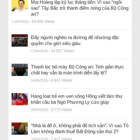
Mai Hoàng lập kỷ lục thăng tiến: Vì sao “ngôi
sao” Tây Bắc trở thành điểm nóng của Bộ Công
an?
11/05/2026
- 18.500 Views
Đẩy người nghèo ra đường để nhường đặc
quyền cho giới siêu giàu
17/06/2026
- 14.527 Views
Thanh lọc bộ máy Bộ Công an: Tinh giản thực
chất hay vẫn là màn trình diễn lấy lệ?
16/06/2026
- 4.941 Views
Hàng loạt trẻ em ven sông Hồng viết tâm thư
khẩn cầu bà Ngô Phương Ly cứu giúp
28/05/2026
- 3.772 Views
“Nhà là để ở, không phải để tích sản”: Vì sao Tô
Lâm không đánh thuế Bất Động sản thứ 2?
24/05/2026
- 2.421 Views