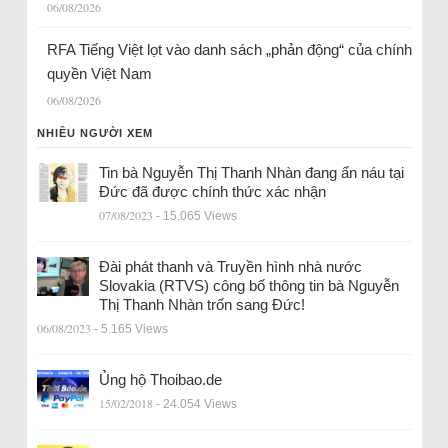
06/08/2026
RFA Tiếng Việt lọt vào danh sách „phản động“ của chính
quyền Việt Nam
06/08/2026
NHIỀU NGƯỜI XEM
Tin bà Nguyễn Thị Thanh Nhàn đang ẩn náu tại
Đức đã được chính thức xác nhận
07/08/2023
- 15.065 Views
Đài phát thanh và Truyền hình nhà nước
Slovakia (RTVS) công bố thông tin bà Nguyễn
Thị Thanh Nhàn trốn sang Đức!
06/08/2023
- 5.165 Views
Ủng hộ Thoibao.de
15/02/2018
- 24.054 Views