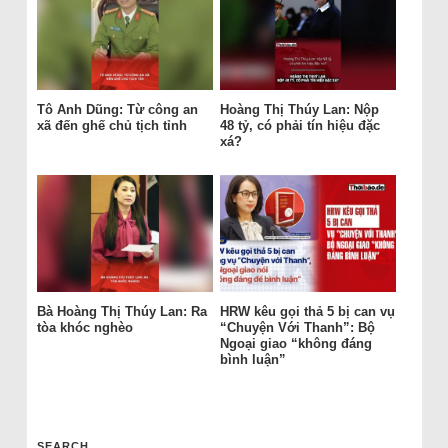
Tô Anh Dũng: Từ công an
Hoàng Thị Thúy Lan: Nộp
xã đến ghế chủ tịch tỉnh
48 tỷ, có phải tín hiệu đặc
xá?
Bà Hoàng Thị Thúy Lan: Ra
HRW kêu gọi thả 5 bị can vụ
tòa khóc nghèo
“Chuyện Với Thanh”: Bộ
Ngoại giao “không đáng
bình luận”
SEARCH