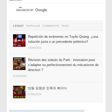
LATEST
POPULAR
COMMENTS
TAGS
Repetición de exámenes en Tuyên Quang: ¿una
solución justa o un precedente polémico?
07/08/2026
Révision des statuts du Parti : innovation pour
s’adapter ou perfectionnement du mécanisme de
direction ?
07/08/2026
반동 당원은 민족의 복이다
07/08/2026