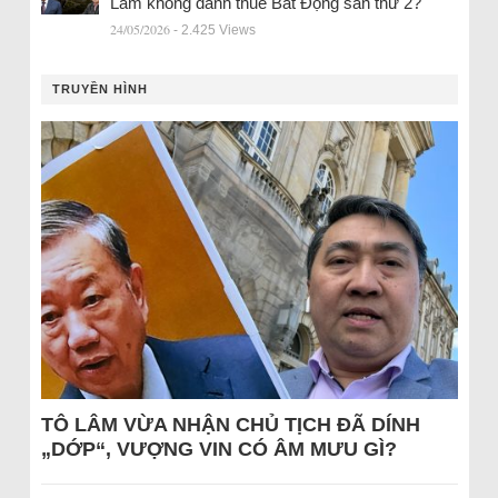
Lâm không đánh thuế Bất Động sản thứ 2?
24/05/2026
- 2.425 Views
TRUYỀN HÌNH
TÔ LÂM VỪA NHẬN CHỦ TỊCH ĐÃ DÍNH
„DỚP“, VƯỢNG VIN CÓ ÂM MƯU GÌ?