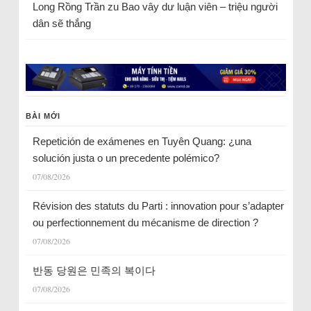
Long Rồng Trần
zu
Bao vây dư luận viên – triệu người
dân sẽ thắng
BÀI MỚI
Repetición de exámenes en Tuyên Quang: ¿una
solución justa o un precedente polémico?
07/08/2026
Révision des statuts du Parti : innovation pour s’adapter
ou perfectionnement du mécanisme de direction ?
07/08/2026
반동 당원은 민족의 복이다
07/08/2026