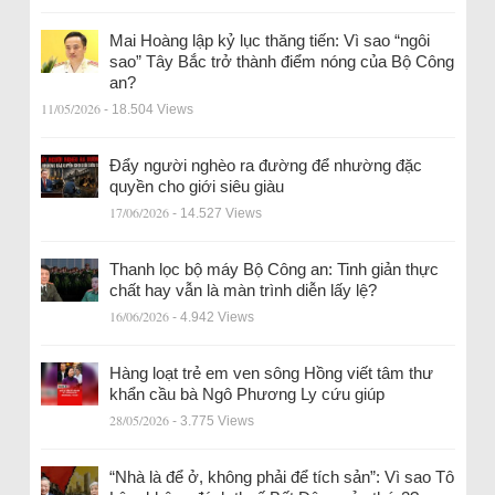
Mai Hoàng lập kỷ lục thăng tiến: Vì sao “ngôi
sao” Tây Bắc trở thành điểm nóng của Bộ Công
an?
11/05/2026
- 18.504 Views
Đẩy người nghèo ra đường để nhường đặc
quyền cho giới siêu giàu
17/06/2026
- 14.527 Views
Thanh lọc bộ máy Bộ Công an: Tinh giản thực
chất hay vẫn là màn trình diễn lấy lệ?
16/06/2026
- 4.942 Views
Hàng loạt trẻ em ven sông Hồng viết tâm thư
khẩn cầu bà Ngô Phương Ly cứu giúp
28/05/2026
- 3.775 Views
“Nhà là để ở, không phải để tích sản”: Vì sao Tô