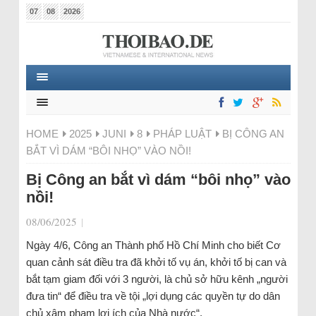
07
08
2026
HOME
2025
JUNI
8
PHÁP LUẬT
BỊ CÔNG AN
BẮT VÌ DÁM “BÔI NHỌ” VÀO NỒI!
Bị Công an bắt vì dám “bôi nhọ” vào
nồi!
08/06/2025
|
Ngày 4/6, Công an Thành phố Hồ Chí Minh cho biết Cơ
quan cảnh sát điều tra đã khởi tố vụ án, khởi tố bị can và
bắt tạm giam đối với 3 người, là chủ sở hữu kênh „người
đưa tin“ để điều tra về tội „lợi dụng các quyền tự do dân
chủ xâm phạm lợi ích của Nhà nước“.