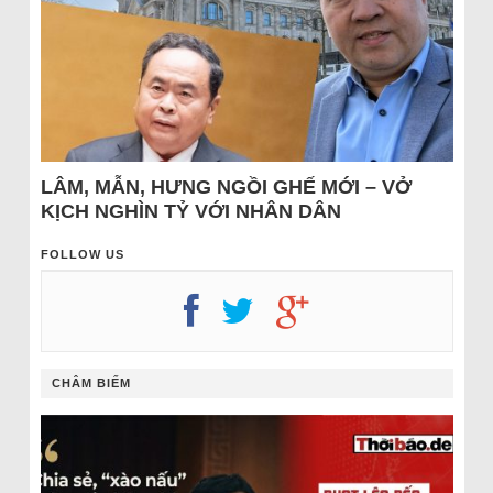
LÂM, MẪN, HƯNG NGỒI GHẾ MỚI – VỞ
KỊCH NGHÌN TỶ VỚI NHÂN DÂN
FOLLOW US
CHÂM BIẾM