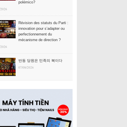
polémico?
/2026
Révision des statuts du Parti :
innovation pour s’adapter ou
perfectionnement du
mécanisme de direction ?
/2026
반동 당원은 민족의 복이다
07/08/2026