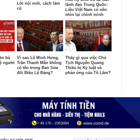
Lời nói mới, cách làm
lãnh đạo Trung Quốc:
cũ
Liệu Việt Nam có nên
nhìn lại chính mình
đền bù
Vì sao Lê Minh Hưng,
Thấy gì qua việc Chủ
vệ người
Trần Thanh Mẫn không
Tịch Nguyễn Quang
có tên trong Ban Sửa
Thiều bị Kỷ luật và
đổi Điều Lệ Đảng?
phản ứng của Tô Lâm?