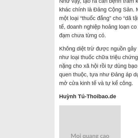
Như vậy, tạo ra căn bệnh trầm k
khác chính là Đảng Cộng Sản. M
một loại “thuốc đắng” cho “dã t
tế, doanh nghiệp hoảng loạn co 
đạm chưa từng có.
Không diệt trừ được nguồn gây
như loại thuốc chữa triệu chứn
nặng cho xã hội rồi tự dùng bạo
quen thuộc, tựa như Đảng áp dụ
mở cửa kinh tế và tự kể công.
Huỳnh Tú-Thoibao.de