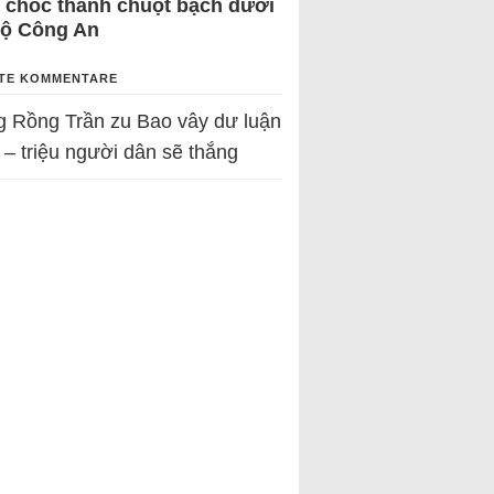
 chốc thành chuột bạch dưới
Bộ Công An
TE KOMMENTARE
g Rồng Trần
zu
Bao vây dư luận
 – triệu người dân sẽ thắng