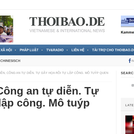
 đã được chính thức xác nhận
3 Jahren ago
XÃ HỘI
PHÁP LUẬT
TV&RADIO
LIÊN HỆ
TÀI TRỢ CHO THOIBAO.D
CHINESISCH
F
IÊN, CÔNG AN TỰ DIỄN. TỰ GÂY HỌA RỒI TỰ LẬP CÔNG. MÔ TUÝP QUEN
SEARC
Công an tự diễn. Tự
 lập công. Mô tuýp
LAT