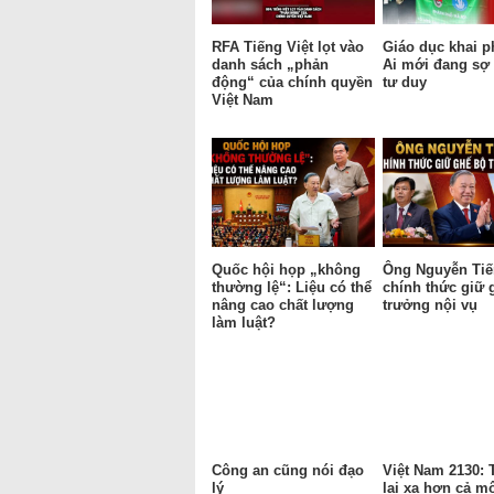
RFA Tiếng Việt lọt vào
Giáo dục khai p
danh sách „phản
Ai mới đang sợ 
động“ của chính quyền
tư duy
Việt Nam
Quốc hội họp „không
Ông Nguyễn Tiế
thường lệ“: Liệu có thể
chính thức giữ 
nâng cao chất lượng
trưởng nội vụ
làm luật?
Công an cũng nói đạo
Việt Nam 2130:
lý
lai xa hơn cả mộ