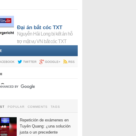
Đại án bắt cóc TXT
Nguyễn Hải Long bị kết án hỗ
trợ mật vụ VN bắt cóc TXT
E
ACEBOOK
TWITTER
GOOGLE+
RSS
H
EST
POPULAR
COMMENTS
TAGS
Repetición de exámenes en
Tuyên Quang: ¿una solución
justa o un precedente