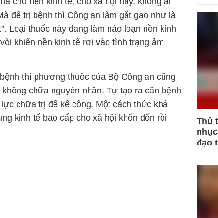
ha cho nền kinh tế, cho xã hội này, không ai
à để trị bệnh thì Công an làm gắt gao như là
ật”. Loại thuốc này đang làm náo loạn nền kinh
vòi khiến nền kinh tế rơi vào tình trạng ảm
 bệnh thì phương thuốc của Bộ Công an cũng
g không chữa nguyên nhân. Tự tạo ra căn bệnh
 lực chữa trị để kể công. Một cách thức khá
ng kinh tế bao cấp cho xã hội khốn đốn rồi
Thủ 
nhục 
đạo 