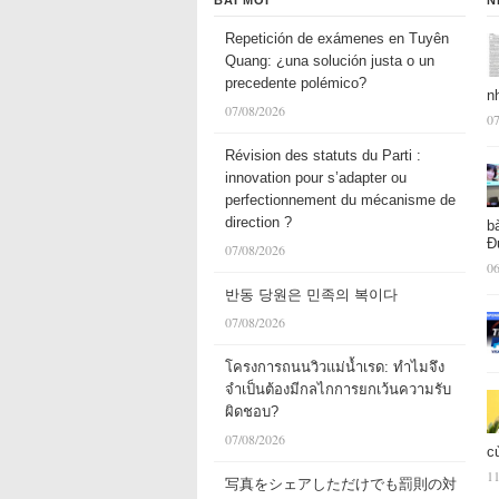
BÀI MỚI
N
Repetición de exámenes en Tuyên
Quang: ¿una solución justa o un
precedente polémico?
n
07/08/2026
07
Révision des statuts du Parti :
innovation pour s’adapter ou
perfectionnement du mécanisme de
direction ?
b
Đ
07/08/2026
06
반동 당원은 민족의 복이다
07/08/2026
โครงการถนนวิวแม่น้ำเรด: ทำไมจึง
จำเป็นต้องมีกลไกการยกเว้นความรับ
ผิดชอบ?
07/08/2026
c
11
写真をシェアしただけでも罰則の対