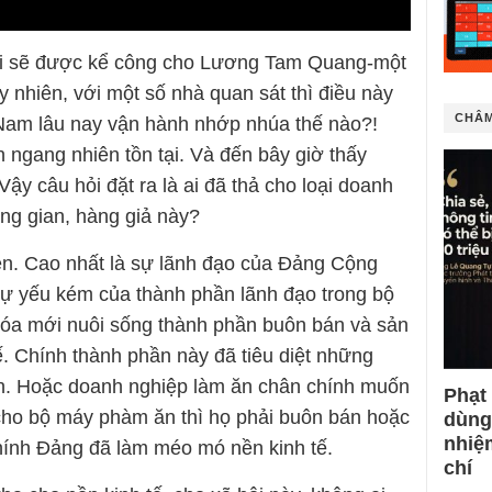
 rồi sẽ được kể công cho Lương Tam Quang-một
 nhiên, với một số nhà quan sát thì điều này
CHÂM
t Nam lâu nay vận hành nhớp nhúa thế nào?!
 ngang nhiên tồn tại. Và đến bây giờ thấy
Vậy câu hỏi đặt ra là ai đã thả cho loại doanh
ng gian, hàng giả này?
yền. Cao nhất là sự lãnh đạo của Đảng Cộng
sự yếu kém của thành phần lãnh đạo trong bộ
hóa mới nuôi sống thành phần buôn bán và sản
ế. Chính thành phần này đã tiêu diệt những
h. Hoặc doanh nghiệp làm ăn chân chính muốn
Phạt
i cho bộ máy phàm ăn thì họ phải buôn bán hoặc
dùng
nhiệ
hính Đảng đã làm méo mó nền kinh tế.
chí