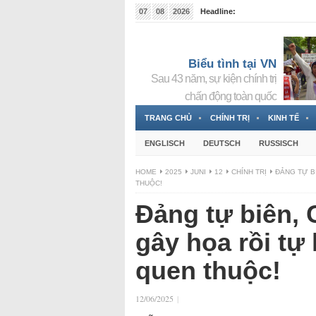
07
08
2026
Headline:
Tin bà Nguyễn Thị Thanh Nhàn đang ẩn náu tại Đức
Biểu tình tại VN
Sau 43 năm, sự kiện chính trị
chấn động toàn quốc
TRANG CHỦ
CHÍNH TRỊ
KINH TẾ
ENGLISCH
DEUTSCH
RUSSISCH
HOME
2025
JUNI
12
CHÍNH TRỊ
ĐẢNG TỰ B
THUỘC!
Đảng tự biên, 
gây họa rồi tự
quen thuộc!
12/06/2025
|