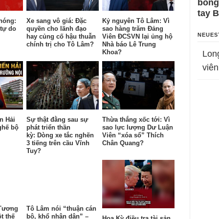
bỗng
tay 
hóng:
Xe sang vô giá: Đặc
Kỷ nguyên Tô Lâm: Vì
tự do
quyền cho lãnh đạo
sao hàng trăm Đảng
NEUES
hay củng cố hậu thuẫn
Viên ĐCSVN lại ủng hộ
chính trị cho Tô Lâm?
Nhà báo Lê Trung
Khoa?
Lon
viên
n Hải
Sự thật đằng sau sự
Thừa thắng xốc tới: Vì
ghế bộ
phát triển thần
sao lực lượng Dư Luận
kỳ: Dòng xe tắc nghẽn
Viên “xóa sổ” Thích
3 tiếng trên cầu Vĩnh
Chân Quang?
Tuy?
 Tương
Tô Lâm nói “thuận cán
t thế
bộ, khổ nhân dân” –
Hoa Kỳ điều tra tài sản