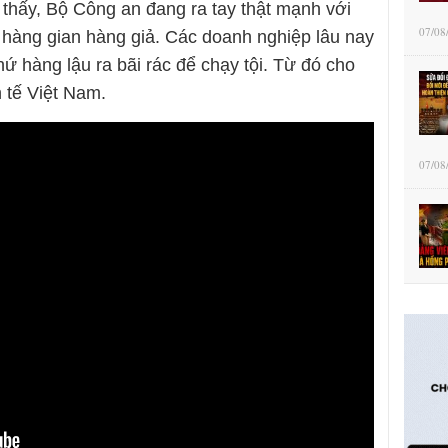
 thấy, Bộ Công an đang ra tay thật mạnh với
07/08
t hàng gian hàng giả. Các doanh nghiệp lâu nay
ứ hàng lậu ra bãi rác để chạy tội. Từ đó cho
 tế Việt Nam.
07/08