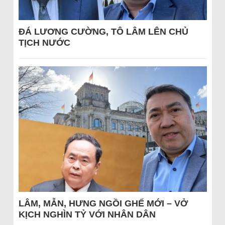
ĐÁ LƯƠNG CƯỜNG, TÔ LÂM LÊN CHỦ
TỊCH NƯỚC
LÂM, MẪN, HƯNG NGỒI GHẾ MỚI – VỞ
KỊCH NGHÌN TỶ VỚI NHÂN DÂN