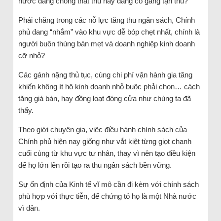
nước đang chống thất thu hay đang cố gắng tận thu?
Phải chăng trong các nỗ lực tăng thu ngân sách, Chính
phủ đang “nhắm” vào khu vực dễ bóp chẹt nhất, chính là
người buôn thúng bán mẹt và doanh nghiệp kinh doanh
cỡ nhỏ?
Các gánh nặng thủ tục, cùng chi phí vận hành gia tăng
khiến không ít hộ kinh doanh nhỏ buộc phải chọn… cách
tăng giá bán, hay đồng loạt đóng cửa như chúng ta đã
thấy.
Theo giới chuyên gia, việc điều hành chính sách của
Chính phủ hiện nay giống như vắt kiệt từng giọt chanh
cuối cùng từ khu vực tư nhân, thay vì nên tạo điều kiện
để họ lớn lên rồi tạo ra thu ngân sách bền vững.
Sự ổn định của Kinh tế vĩ mô cần đi kèm với chính sách
phù hợp với thực tiễn, để chứng tỏ họ là một Nhà nước
vì dân.