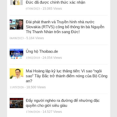
Đức đã được chính thức xác nhận
07/08/2023
- 15.065 Views
Đài phát thanh và Truyền hình nhà nước
Slovakia (RTVS) công bố thông tin bà Nguyễn
Thị Thanh Nhàn trốn sang Đức!
06/08/2023
- 5.164 Views
Ủng hộ Thoibao.de
15/02/2018
- 24.054 Views
Mai Hoàng lập kỷ lục thăng tiến: Vì sao “ngôi
sao” Tây Bắc trở thành điểm nóng của Bộ Công
an?
11/05/2026
- 18.500 Views
Đẩy người nghèo ra đường để nhường đặc
quyền cho giới siêu giàu
17/06/2026
- 14.527 Views