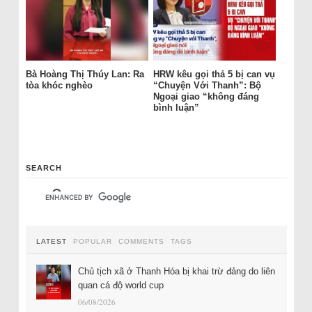
Bà Hoàng Thị Thúy Lan: Ra
HRW kêu gọi thả 5 bị can vụ
tòa khóc nghèo
“Chuyện Với Thanh”: Bộ
Ngoại giao “không đáng
bình luận”
SEARCH
LATEST
POPULAR
COMMENTS
TAGS
Chủ tịch xã ở Thanh Hóa bị khai trừ đảng do liên
quan cá độ world cup
06/08/2026