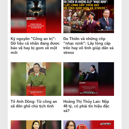
Kỷ nguyên “Công an trị”:
Du Thiên và những clip
Dữ liệu cá nhân đang được
“nhạc nịnh”: Lấy lòng cấp
bảo vệ hay bị gom về một
trên hay vô tình giúp dân xả
mối
stress
Tô Anh Dũng: Từ công an
Hoàng Thị Thúy Lan: Nộp
xã đến ghế chủ tịch tỉnh
48 tỷ, có phải tín hiệu đặc
xá?