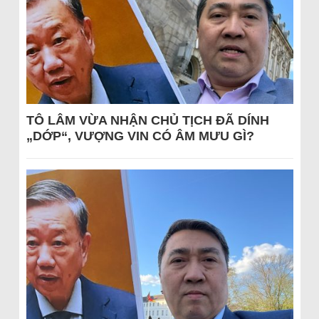
TÔ LÂM VỪA NHẬN CHỦ TỊCH ĐÃ DÍNH
„DỚP“, VƯỢNG VIN CÓ ÂM MƯU GÌ?