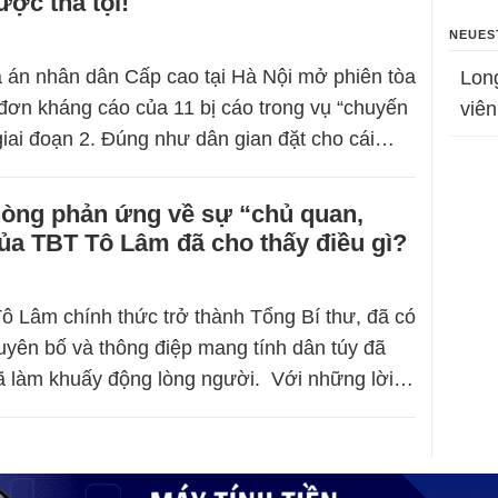
được tha tội!
NEUES
 án nhân dân Cấp cao tại Hà Nội mở phiên tòa
Lon
đơn kháng cáo của 11 bị cáo trong vụ “chuyến
viên
 giai đoạn 2. Đúng như dân gian đặt cho cái…
òng phản ứng về sự “chủ quan,
ủa TBT Tô Lâm đã cho thấy điều gì?
Tô Lâm chính thức trở thành Tổng Bí thư, đã có
tuyên bố và thông điệp mang tính dân túy đã
ã làm khuấy động lòng người. Với những lời…