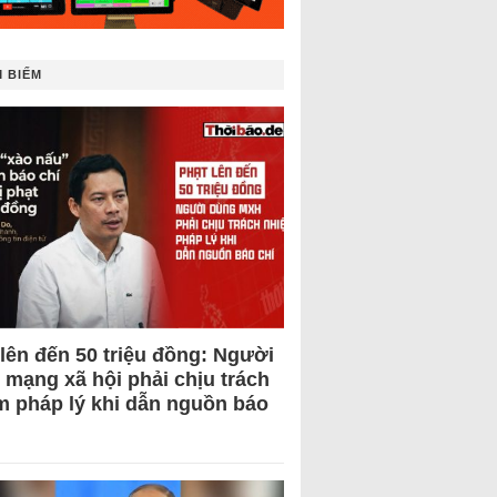
 BIẾM
 lên đến 50 triệu đồng: Người
 mạng xã hội phải chịu trách
m pháp lý khi dẫn nguồn báo