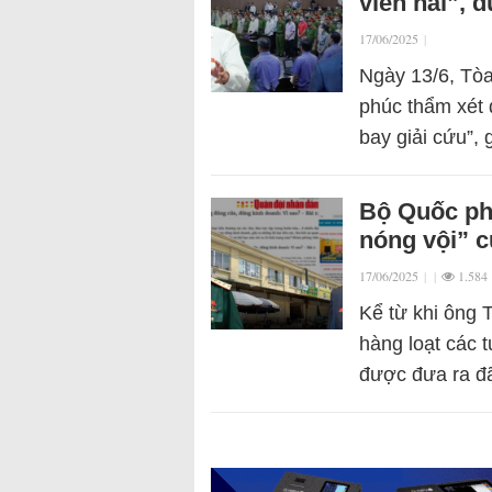
viên hài”, 
17/06/2025
|
Ngày 13/6, Tòa
phúc thẩm xét 
bay giải cứu”,
Bộ Quốc ph
nóng vội” c
17/06/2025
|
|
1.584
Kể từ khi ông 
hàng loạt các 
được đưa ra đ