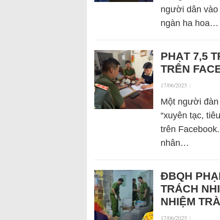
người dân vào 
ngàn ha hoa…
PHẠT 7,5 
TRÊN FAC
17/06/2025
|
Một người đàn 
“xuyên tạc, ti
trên Facebook.
nhân…
ĐBQH PHẠ
TRÁCH NHI
NHIỆM TRÀ
17/06/2025
|