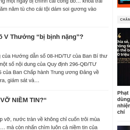
ng một ngày bị chính cái cổng đó… khóa trái
Năm năm tù cho cái tội dám soi gương vào
CHÂM
õ V Thưởng “bị bịnh nặng”?
g của Hướng dẫn số 08-HD/TƯ của Ban Bí thư
 một số nội dung của Quy định 296-QĐ/TƯ
5 của Ban Chấp hành Trung ương Đảng về
tra, giám sát và…
Phạt
 VỠ NIỀM TIN?“
dùng
nhiệ
chí
p vỡ, nước tràn về không chỉ cuốn trôi mùa
… mà còn nhấn chìm luôn cả niềm tin của