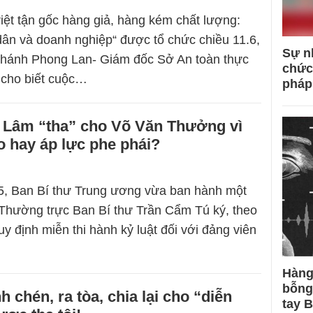
riệt tận gốc hàng giả, hàng kém chất lượng:
ân và doanh nghiệp“ được tổ chức chiều 11.6,
Sự n
ánh Phong Lan- Giám đốc Sở An toàn thực
chức
cho biết cuộc…
pháp
 Lâm “tha” cho Võ Văn Thưởng vì
 hay áp lực phe phái?
5, Ban Bí thư Trung ương vừa ban hành một
 Thường trực Ban Bí thư Trần Cẩm Tú ký, theo
y định miễn thi hành kỷ luật đối với đảng viên
Hàng
bỗng
h chén, ra tòa, chia lại cho “diễn
tay 