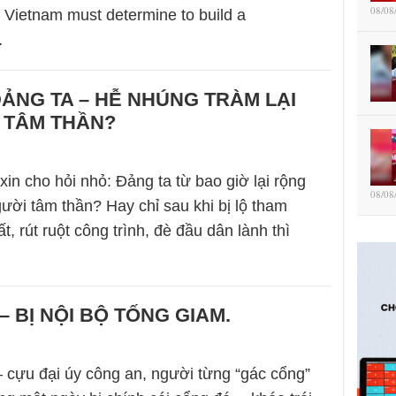
08/08
t Vietnam must determine to build a
…
ẢNG TA – HỄ NHÚNG TRÀM LẠI
 TÂM THẦN?
in cho hỏi nhỏ: Đảng ta từ bao giờ lại rộng
08/08
gười tâm thần? Hay chỉ sau khi bị lộ tham
, rút ruột công trình, đè đầu dân lành thì
– BỊ NỘI BỘ TỐNG GIAM.
 cựu đại úy công an, người từng “gác cổng”