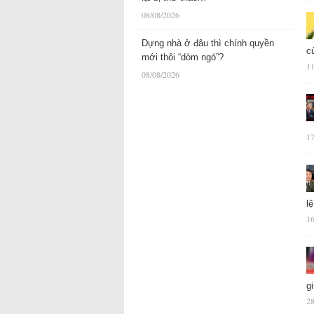
08/08/2026
Dựng nhà ở đâu thì chính quyền
c
mới thôi “dòm ngó”?
11
08/08/2026
17
l
16
g
28