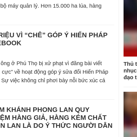
bộ máy quản lý. Hơn 15.000 ha lúa, hàng
TRIỆU VÌ “CHÊ” GÓP Ý HIẾN PHÁP
EBOOK
ông ở Phú Thọ bị xử phạt vì đăng bài viết
Thủ 
nhục 
êu cực” về hoạt động góp ý sửa đổi Hiến Pháp
đạo 
 Sự việc không chỉ phơi bày nỗi bức xúc cá
M KHÁNH PHONG LAN QUY
ỆM HÀNG GIẢ, HÀNG KÉM CHẤT
N LAN LÀ DO Ý THỨC NGƯỜI DÂN