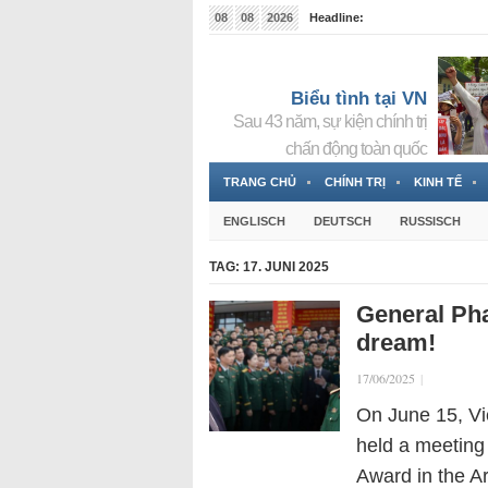
08
08
2026
Headline:
Tin bà Nguyễn Thị Thanh Nhàn đang ẩn náu tại Đức
Biểu tình tại VN
Sau 43 năm, sự kiện chính trị
chấn động toàn quốc
TRANG CHỦ
CHÍNH TRỊ
KINH TẾ
ENGLISCH
DEUTSCH
RUSSISCH
TAG:
17. JUNI 2025
General Pha
dream!
17/06/2025
|
On June 15, V
held a meeting
Award in the A