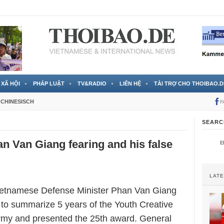
 đã được chính thức xác nhận
3 Jahren ago
XÃ HỘI
PHÁP LUẬT
TV&RADIO
LIÊN HỆ
TÀI TRỢ CHO THOIBAO.D
CHINESISCH
F
SEARC
n Van Giang fearing and his false
LAT
ietnamese Defense Minister Phan Van Giang
 to summarize 5 years of the Youth Creative
rmy and presented the 25th award. General