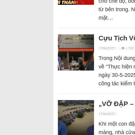
cho chế độ, bỗ
từ bên trong. 
mặt…
Cựu Tịch V
17/06/2025
|
|
1.702
Trong Nội dun
về “Thực hiện
ngày 30-5-202
công tác kiểm 
„VỠ ĐẬP –
17/06/2025
|
Khi một con đậ
màng, nhà cửa