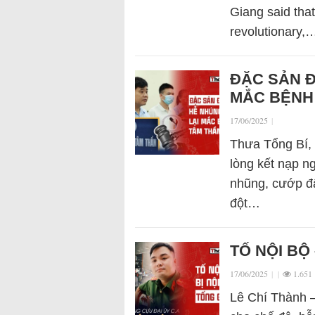
Giang said tha
revolutionary,
ĐẶC SẢN Đ
MẮC BỆNH
17/06/2025
|
Thưa Tổng Bí, x
lòng kết nạp n
nhũng, cướp đất
đột…
TỐ NỘI BỘ 
17/06/2025
|
|
1.651
Lê Chí Thành –