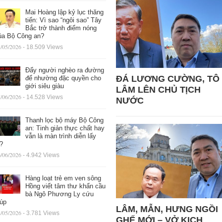
Mai Hoàng lập kỷ lục thăng
tiến: Vì sao “ngôi sao” Tây
Bắc trở thành điểm nóng
ủa Bộ Công an?
/05/2026
- 18.509 Views
Đẩy người nghèo ra đường
ĐÁ LƯƠNG CƯỜNG, TÔ
để nhường đặc quyền cho
giới siêu giàu
LÂM LÊN CHỦ TỊCH
/06/2026
- 14.528 Views
NƯỚC
Thanh lọc bộ máy Bộ Công
an: Tinh giản thực chất hay
vẫn là màn trình diễn lấy
ệ?
/06/2026
- 4.942 Views
Hàng loạt trẻ em ven sông
Hồng viết tâm thư khẩn cầu
bà Ngô Phương Ly cứu
iúp
LÂM, MẪN, HƯNG NGỒI
/05/2026
- 3.781 Views
GHẾ MỚI – VỞ KỊCH