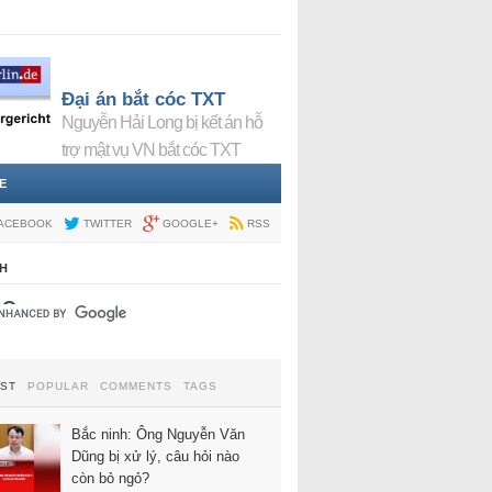
Đại án bắt cóc TXT
Nguyễn Hải Long bị kết án hỗ
trợ mật vụ VN bắt cóc TXT
E
ACEBOOK
TWITTER
GOOGLE+
RSS
H
EST
POPULAR
COMMENTS
TAGS
Bắc ninh: Ông Nguyễn Văn
Dũng bị xử lý, câu hỏi nào
còn bỏ ngỏ?