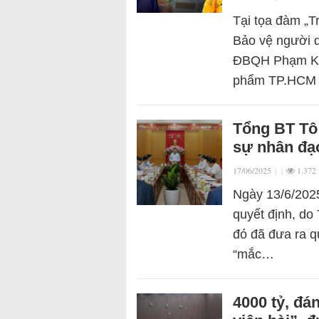
Tại tọa đàm „T
Bảo vệ người d
ĐBQH Phạm Kh
phẩm TP.HCM 
Tổng BT Tô
sự nhân đạo
17/06/2025
|
|
1.372
Ngày 13/6/202
quyết định, do
đó đã đưa ra qu
“mắc…
4000 tỷ, đán