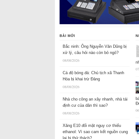
BÀI MỚI
N
Bắc ninh: Ông Nguyễn Văn Dũng bị
xử lý, câu hỏi nào còn bỏ ngỏ?
08/08/2026
n
07
Cá độ bóng đá: Chủ tịch xã Thanh
Hóa bị khai trừ Đảng
08/08/2026
b
Nhà cho công an xây nhanh, nhà tái
Đ
định cư của dân thì sao?
06
08/08/2026
Xăng E10 đối mặt nguy cơ thiếu
ethanol: Vì sao cam kết nguồn cung
lại bị thử thách?