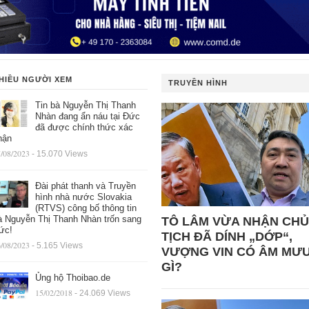
HIỀU NGƯỜI XEM
TRUYỀN HÌNH
Tin bà Nguyễn Thị Thanh
Nhàn đang ẩn náu tại Đức
đã được chính thức xác
hận
/08/2023
- 15.070 Views
Đài phát thanh và Truyền
hình nhà nước Slovakia
(RTVS) công bố thông tin
à Nguyễn Thị Thanh Nhàn trốn sang
TÔ LÂM VỪA NHẬN CHỦ
ức!
TỊCH ĐÃ DÍNH „DỚP“,
/08/2023
- 5.165 Views
VƯỢNG VIN CÓ ÂM MƯ
GÌ?
Ủng hộ Thoibao.de
15/02/2018
- 24.069 Views