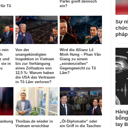
Partei greift dennoch
für Tô
ein?
Sự n
chức
pháp
 rein
Von der
Wird die Allianz Lê
ch
unangekündigten
Minh Hưng – Phan Văn
z und
Inspektion in Vietnam
Giang zu einem
sie in
bis zur Verhängung
„existenziellen“
zu
eines Zollsatzes von
Gegengewicht zu Tô
12,5 %: Warum haben
Lâm?
die USA das Vertrauen
in Tô Lâm verloren?
Hàng
bỗng
rankung
Thoibao.de wieder in
„Öl-Diplomatie“ oder
tay 
Vietnam erreichbar
ein Griff in die Taschen