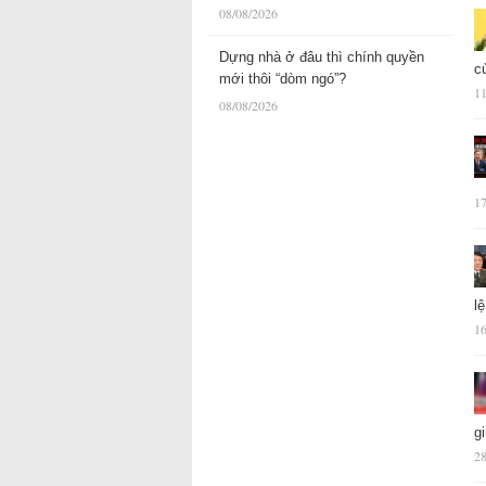
08/08/2026
Dựng nhà ở đâu thì chính quyền
c
mới thôi “dòm ngó”?
11
08/08/2026
17
l
16
g
28