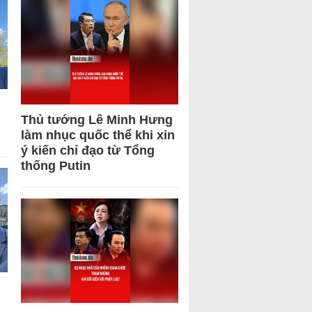
Thủ tướng Lê Minh Hưng
làm nhục quốc thể khi xin
ý kiến chỉ đạo từ Tổng
thống Putin