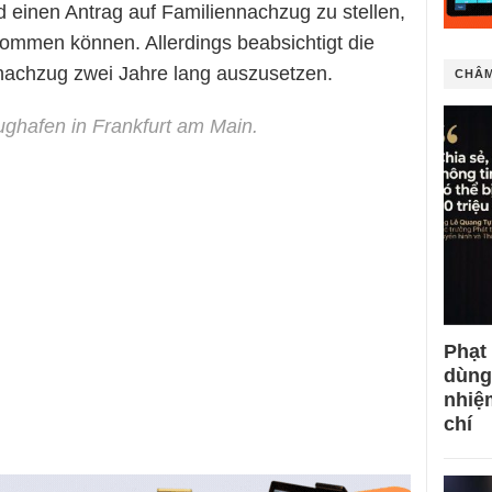
nd einen Antrag auf Familiennachzug zu stellen,
kommen können. Allerdings beabsichtigt die
nachzug zwei Jahre lang auszusetzen.
CHÂM
ghafen in Frankfurt am Main.
Phạt
dùng
nhiệ
chí