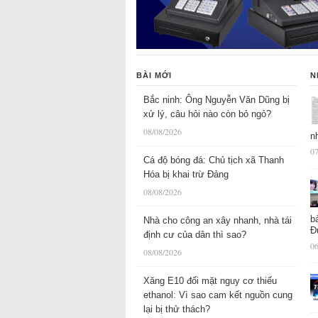
BÀI MỚI
N
Bắc ninh: Ông Nguyễn Văn Dũng bị
xử lý, câu hỏi nào còn bỏ ngỏ?
08/08/2026
n
07
Cá độ bóng đá: Chủ tịch xã Thanh
Hóa bị khai trừ Đảng
08/08/2026
b
Nhà cho công an xây nhanh, nhà tái
Đ
định cư của dân thì sao?
06
08/08/2026
Xăng E10 đối mặt nguy cơ thiếu
ethanol: Vì sao cam kết nguồn cung
lại bị thử thách?