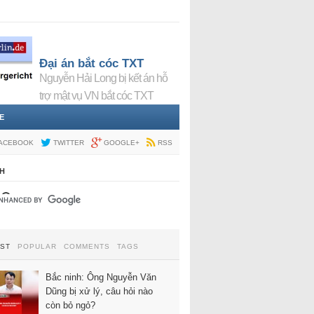
Đại án bắt cóc TXT
Nguyễn Hải Long bị kết án hỗ
trợ mật vụ VN bắt cóc TXT
E
ACEBOOK
TWITTER
GOOGLE+
RSS
H
EST
POPULAR
COMMENTS
TAGS
Bắc ninh: Ông Nguyễn Văn
Dũng bị xử lý, câu hỏi nào
còn bỏ ngỏ?