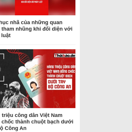
hục nhã của những quan
 tham nhũng khi đối diện với
 luật
 triệu công dân Việt Nam
 chốc thành chuột bạch dưới
Bộ Công An