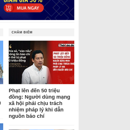
CHÂM BIẾM
Phạt lên đến 50 triệu
đồng: Người dùng mạng
U
xã hội phải chịu trách
nhiệm pháp lý khi dẫn
nguồn báo chí