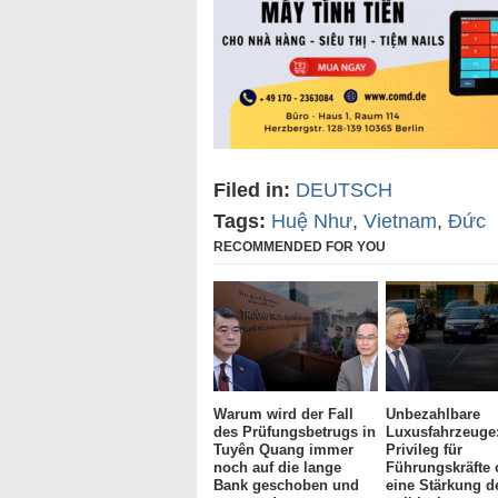
Filed in:
DEUTSCH
Tags:
Huệ Như
,
Vietnam
,
Đức
RECOMMENDED FOR YOU
Warum wird der Fall
Unbezahlbare
des Prüfungsbetrugs in
Luxusfahrzeuge
Tuyên Quang immer
Privileg für
noch auf die lange
Führungskräfte 
Bank geschoben und
eine Stärkung d