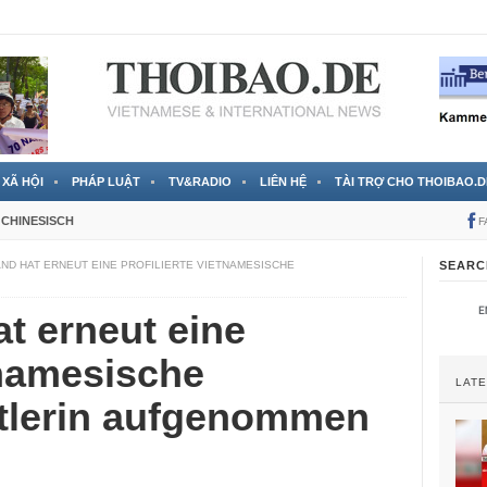
 đã được chính thức xác nhận
3 Jahren ago
XÃ HỘI
PHÁP LUẬT
TV&RADIO
LIÊN HỆ
TÀI TRỢ CHO THOIBAO.D
CHINESISCH
F
ND HAT ERNEUT EINE PROFILIERTE VIETNAMESISCHE
SEARC
t erneut eine
etnamesische
LAT
tlerin aufgenommen