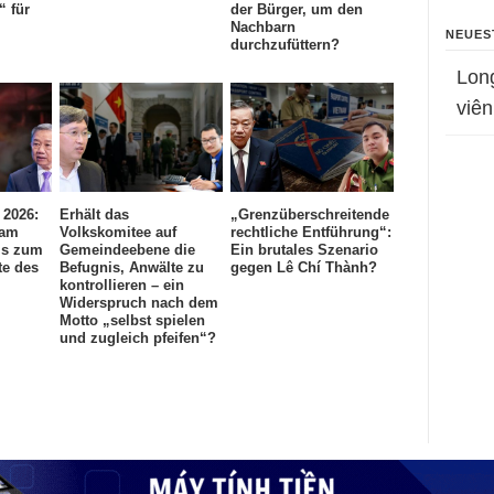
“ für
der Bürger, um den
Nachbarn
NEUES
durchzufüttern?
Lon
viên
 2026:
Erhält das
„Grenzüberschreitende
nam
Volkskomitee auf
rechtliche Entführung“:
is zum
Gemeindeebene die
Ein brutales Szenario
te des
Befugnis, Anwälte zu
gegen Lê Chí Thành?
kontrollieren – ein
Widerspruch nach dem
Motto „selbst spielen
und zugleich pfeifen“?