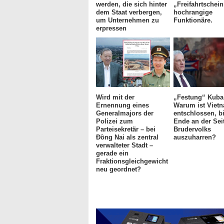
werden, die sich hinter
„Freifahrtschein
dem Staat verbergen,
hochrangige
um Unternehmen zu
Funktionäre.
erpressen
Wird mit der
„Festung“ Kuba
Ernennung eines
Warum ist Viet
Generalmajors der
entschlossen, b
Polizei zum
Ende an der Sei
Parteisekretär – bei
Brudervolks
Đồng Nai als zentral
auszuharren?
verwalteter Stadt –
gerade ein
Fraktionsgleichgewicht
neu geordnet?