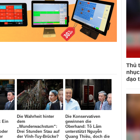
Thủ 
nhục 
đạo 
Die Wahrheit hinter
Die Konservativen
: Ein
dem
gewinnen die
„Wunderwachstum“:
Oberhand: Tô Lâm
oder
Drei Stunden Stau auf
unterstützt Nguyễn
er
der Vĩnh-Tuy-Brücke?
Quang Thiều, doch die