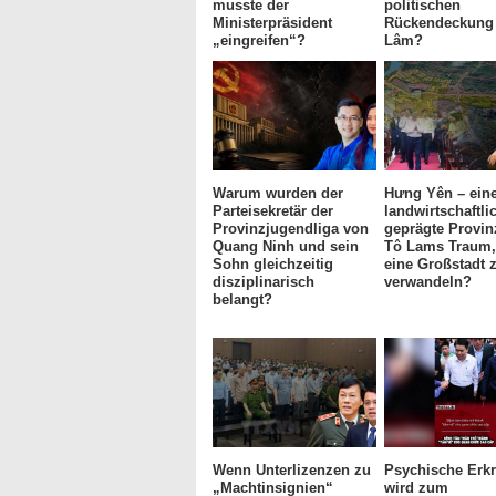
musste der
politischen
Ministerpräsident
Rückendeckung 
„eingreifen“?
Lâm?
Warum wurden der
Hưng Yên – eine
Parteisekretär der
landwirtschaftli
Provinzjugendliga von
geprägte Provin
Quang Ninh und sein
Tô Lams Traum, 
Sohn gleichzeitig
eine Großstadt 
disziplinarisch
verwandeln?
belangt?
Wenn Unterlizenzen zu
Psychische Erk
„Machtinsignien“
wird zum