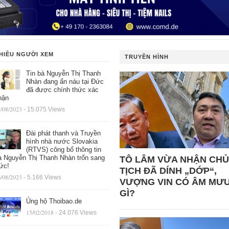
HIỀU NGƯỜI XEM
TRUYỀN HÌNH
Tin bà Nguyễn Thị Thanh
Nhàn đang ẩn náu tại Đức
đã được chính thức xác
hận
/08/2023
- 15.075 Views
Đài phát thanh và Truyền
hình nhà nước Slovakia
(RTVS) công bố thông tin
à Nguyễn Thị Thanh Nhàn trốn sang
TÔ LÂM VỪA NHẬN CHỦ
ức!
TỊCH ĐÃ DÍNH „DỚP“,
/08/2023
- 5.166 Views
VƯỢNG VIN CÓ ÂM MƯ
GÌ?
Ủng hộ Thoibao.de
15/02/2018
- 24.076 Views