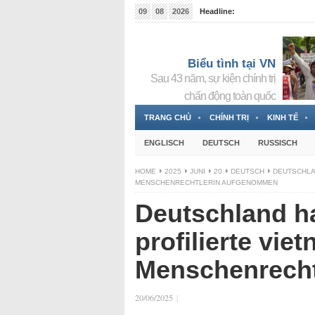
09
08
2026
Headline:
Tin bà Nguyễn Thị Thanh Nhàn đang ẩn náu tại Đức
Biểu tình tại VN
Sau 43 năm, sự kiện chính trị
chấn động toàn quốc
TRANG CHỦ
CHÍNH TRỊ
KINH TẾ
ENGLISCH
DEUTSCH
RUSSISCH
HOME
2025
JUNI
20
DEUTSCH
DEUTSCHLA
MENSCHENRECHTLERIN AUFGENOMMEN
Deutschland ha
profilierte vi
Menschenrech
20/06/2025
|