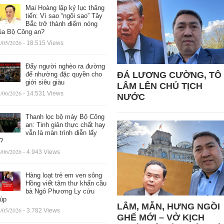
Mai Hoàng lập kỷ lục thăng
tiến: Vì sao “ngôi sao” Tây
Bắc trở thành điểm nóng
ủa Bộ Công an?
/05/2026
- 18.515 Views
Đẩy người nghèo ra đường
ĐÁ LƯƠNG CƯỜNG, TÔ
để nhường đặc quyền cho
giới siêu giàu
LÂM LÊN CHỦ TỊCH
/06/2026
- 14.531 Views
NƯỚC
Thanh lọc bộ máy Bộ Công
an: Tinh giản thực chất hay
vẫn là màn trình diễn lấy
ệ?
/06/2026
- 4.943 Views
Hàng loạt trẻ em ven sông
Hồng viết tâm thư khẩn cầu
bà Ngô Phương Ly cứu
iúp
LÂM, MẪN, HƯNG NGỒI
/05/2026
- 3.782 Views
GHẾ MỚI – VỞ KỊCH