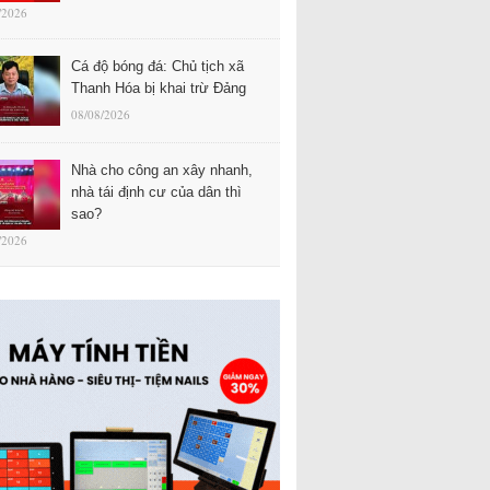
/2026
Cá độ bóng đá: Chủ tịch xã
Thanh Hóa bị khai trừ Đảng
08/08/2026
Nhà cho công an xây nhanh,
nhà tái định cư của dân thì
sao?
/2026