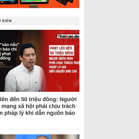
 BIẾM
 lên đến 50 triệu đồng: Người
 mạng xã hội phải chịu trách
m pháp lý khi dẫn nguồn báo