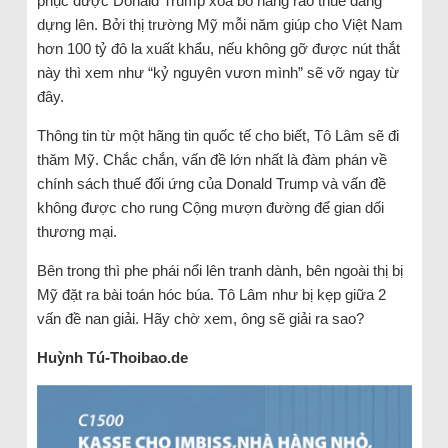
phục được Donald Trump xóa bỏ hàng rào thuế đang
dựng lên. Bởi thị trường Mỹ mỗi năm giúp cho Việt Nam
hơn 100 tỷ đô la xuất khẩu, nếu không gỡ được nút thắt
này thì xem như “kỷ nguyên vươn mình” sẽ vỡ ngay từ
đây.
Thông tin từ một hãng tin quốc tế cho biết, Tô Lâm sẽ đi
thăm Mỹ. Chắc chắn, vấn đề lớn nhất là đàm phán về
chính sách thuế đối ứng của Donald Trump và vấn đề
không được cho rung Cộng mượn đường để gian dối
thương mại.
Bên trong thì phe phái nổi lên tranh dành, bên ngoài thị bị
Mỹ đặt ra bài toán hóc búa. Tô Lâm như bị kẹp giữa 2
vấn đề nan giải. Hãy chờ xem, ông sẽ giải ra sao?
Huỳnh Tú-Thoibao.de