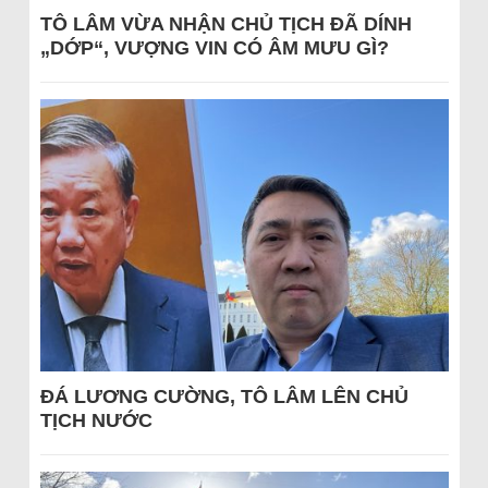
TÔ LÂM VỪA NHẬN CHỦ TỊCH ĐÃ DÍNH
„DỚP“, VƯỢNG VIN CÓ ÂM MƯU GÌ?
ĐÁ LƯƠNG CƯỜNG, TÔ LÂM LÊN CHỦ
TỊCH NƯỚC