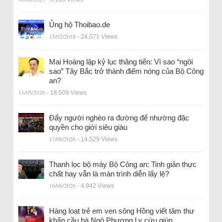
Ủng hộ Thoibao.de
15/02/2018
- 24.071 Views
Mai Hoàng lập kỷ lục thăng tiến: Vì sao “ngôi
sao” Tây Bắc trở thành điểm nóng của Bộ Công
an?
11/05/2026
- 18.509 Views
Đẩy người nghèo ra đường để nhường đặc
quyền cho giới siêu giàu
17/06/2026
- 14.529 Views
Thanh lọc bộ máy Bộ Công an: Tinh giản thực
chất hay vẫn là màn trình diễn lấy lệ?
16/06/2026
- 4.942 Views
Hàng loạt trẻ em ven sông Hồng viết tâm thư
khẩn cầu bà Ngô Phương Ly cứu giúp