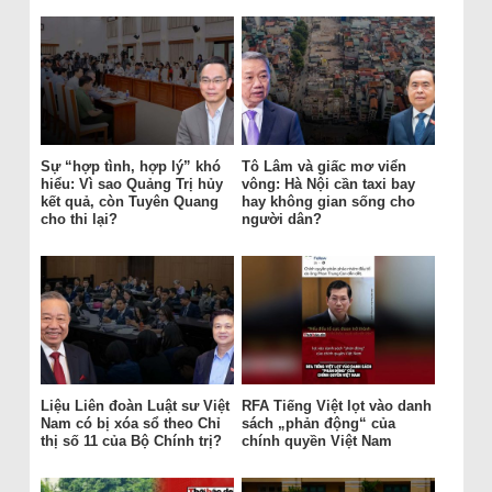
Sự “hợp tình, hợp lý” khó
Tô Lâm và giấc mơ viển
hiểu: Vì sao Quảng Trị hủy
vông: Hà Nội cần taxi bay
kết quả, còn Tuyên Quang
hay không gian sống cho
cho thi lại?
người dân?
Liệu Liên đoàn Luật sư Việt
RFA Tiếng Việt lọt vào danh
Nam có bị xóa sổ theo Chỉ
sách „phản động“ của
thị số 11 của Bộ Chính trị?
chính quyền Việt Nam