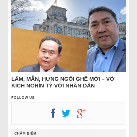
LÂM, MẪN, HƯNG NGỒI GHẾ MỚI – VỞ
KỊCH NGHÌN TỶ VỚI NHÂN DÂN
FOLLOW US
CHÂM BIẾM