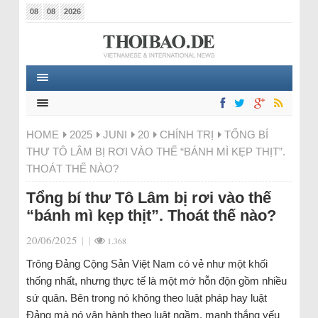
08
08
2026
HOME
2025
JUNI
20
CHÍNH TRỊ
TỔNG BÍ
THƯ TÔ LÂM BỊ RƠI VÀO THẾ “BÁNH MÌ KẸP THỊT”.
THOÁT THẾ NÀO?
Tổng bí thư Tô Lâm bị rơi vào thế
“bánh mì kẹp thịt”. Thoát thế nào?
20/06/2025
|
|
1.368
Trông Đảng Cộng Sản Việt Nam có vẻ như một khối
thống nhất, nhưng thực tế là một mớ hỗn độn gồm nhiều
sứ quân. Bên trong nó không theo luật pháp hay luật
Đảng mà nó vận hành theo luật ngầm, mạnh thắng yếu