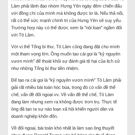
Lâm phải lãnh đạo nhóm Hưng Yên ngày đêm chiến đấu
với đồng chí của mình mà không được lơ là. Nếu thả nổi,
rất có thể sức mạnh chính trị của Hưng Yên sẽ suy yếu.
Trường hợp này có thể được xem là “nội loạn” ngầm đối
với Tô Lâm.
Với vị thế Tổng bí thư, Tô Lâm cũng đang đặt cho mình
một tham vọng lớn. Ông muốn tạo cái gọi là “kỷ nguyên
vươn mình” để thoát khỏi sự đánh giá tệ hại của lịch sử
như những Tổng bí thư tiền nhiệm.
Để tạo ra cái gọi là “kỷ nguyên vươn mình” Tô Lâm phải
giải rất nhiều bài toán hóc búa, trong đó có vấn đề thể
chế, vấn đề đối ngoại vv. Về vấn đề thể chế, Tô Lâm
đang làm nhưng xem ra không được trơn tru. Thực tế
ông đã tạo ra sự náo loạn xã hội khiến người dân và
doanh nghiệp khốn đốn.
Về đối ngoại, bài toán khó nhất là làm sao ông thuyết