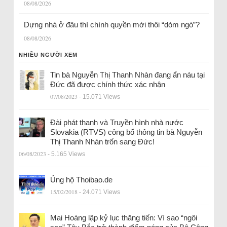
08/08/2026
Dựng nhà ở đâu thì chính quyền mới thôi “dòm ngó”?
08/08/2026
NHIỀU NGƯỜI XEM
Tin bà Nguyễn Thị Thanh Nhàn đang ẩn náu tại
Đức đã được chính thức xác nhận
07/08/2023
- 15.071 Views
Đài phát thanh và Truyền hình nhà nước
Slovakia (RTVS) công bố thông tin bà Nguyễn
Thị Thanh Nhàn trốn sang Đức!
06/08/2023
- 5.165 Views
Ủng hộ Thoibao.de
15/02/2018
- 24.071 Views
Mai Hoàng lập kỷ lục thăng tiến: Vì sao “ngôi