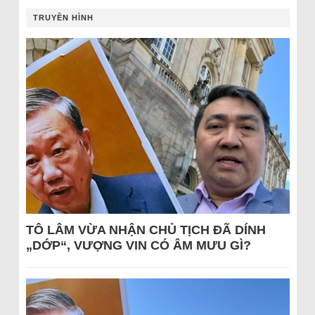
TRUYỀN HÌNH
TÔ LÂM VỪA NHẬN CHỦ TỊCH ĐÃ DÍNH
„DỚP“, VƯỢNG VIN CÓ ÂM MƯU GÌ?