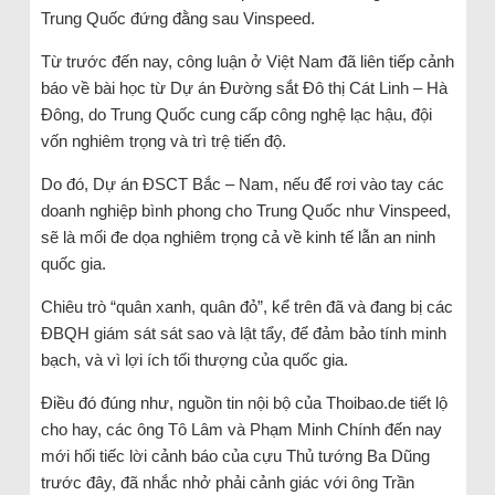
Trung Quốc đứng đằng sau Vinspeed.
Từ trước đến nay, công luận ở Việt Nam đã liên tiếp cảnh
báo về bài học từ Dự án Đường sắt Đô thị Cát Linh – Hà
Đông, do Trung Quốc cung cấp công nghệ lạc hậu, đội
vốn nghiêm trọng và trì trệ tiến độ.
Do đó, Dự án ĐSCT Bắc – Nam, nếu để rơi vào tay các
doanh nghiệp bình phong cho Trung Quốc như Vinspeed,
sẽ là mối đe dọa nghiêm trọng cả về kinh tế lẫn an ninh
quốc gia.
Chiêu trò “quân xanh, quân đỏ”, kể trên đã và đang bị các
ĐBQH giám sát sát sao và lật tẩy, để đảm bảo tính minh
bạch, và vì lợi ích tối thượng của quốc gia.
Điều đó đúng như, nguồn tin nội bộ của Thoibao.de tiết lộ
cho hay, các ông Tô Lâm và Phạm Minh Chính đến nay
mới hối tiếc lời cảnh báo của cựu Thủ tướng Ba Dũng
trước đây, đã nhắc nhở phải cảnh giác với ông Trần