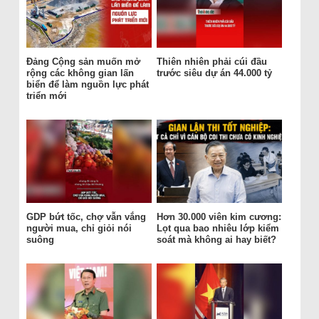
Đảng Cộng sản muốn mở
Thiên nhiên phải cúi đầu
rộng các không gian lấn
trước siêu dự án 44.000 tỷ
biển để làm nguồn lực phát
triển mới
GDP bứt tốc, chợ vẫn vắng
Hơn 30.000 viên kim cương:
người mua, chỉ giỏi nói
Lọt qua bao nhiêu lớp kiểm
suông
soát mà không ai hay biết?