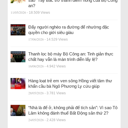
sao” Tây Bắc trở thành điểm nóng của Bộ Công
an?
11/05/2026
- 18.509 Views
Đẩy người nghèo ra đường để nhường đặc
quyền cho giới siêu giàu
17/06/2026
- 14.529 Views
Thanh lọc bộ máy Bộ Công an: Tinh giản thực
chất hay vẫn là màn trình diễn lấy lệ?
16/06/2026
- 4.942 Views
Hàng loạt trẻ em ven sông Hồng viết tâm thư
khẩn cầu bà Ngô Phương Ly cứu giúp
28/05/2026
- 3.781 Views
“Nhà là để ở, không phải để tích sản”: Vì sao Tô
Lâm không đánh thuế Bất Động sản thứ 2?
24/05/2026
- 2.428 Views