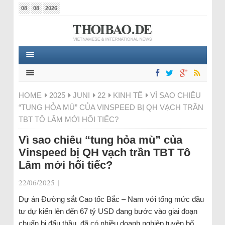
08
08
2026
HOME
2025
JUNI
22
KINH TẾ
VÌ SAO CHIÊU
“TUNG HỎA MÙ” CỦA VINSPEED BỊ QH VẠCH TRẦN
TBT TÔ LÂM MỚI HỐI TIẾC?
Vì sao chiêu “tung hỏa mù” của
Vinspeed bị QH vạch trần TBT Tô
Lâm mới hối tiếc?
22/06/2025
|
Dự án Đường sắt Cao tốc Bắc – Nam với tổng mức đầu
tư dự kiến lên đến 67 tỷ USD đang bước vào giai đoạn
chuẩn bị đấu thầu, đã có nhiều doanh nghiệp tuyên bố