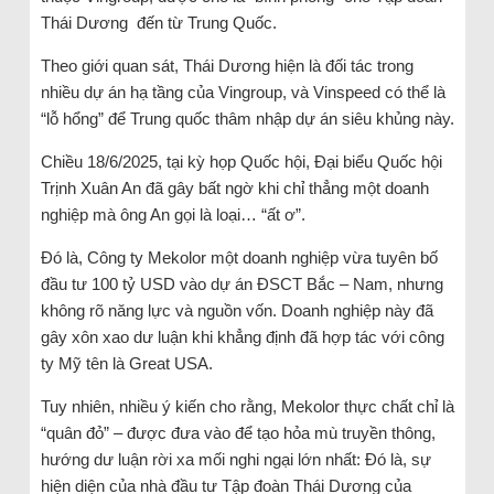
Thái Dương đến từ Trung Quốc.
Theo giới quan sát, Thái Dương hiện là đối tác trong
nhiều dự án hạ tầng của Vingroup, và Vinspeed có thể là
“lỗ hổng” để Trung quốc thâm nhập dự án siêu khủng này.
Chiều 18/6/2025, tại kỳ họp Quốc hội, Đại biểu Quốc hội
Trịnh Xuân An đã gây bất ngờ khi chỉ thẳng một doanh
nghiệp mà ông An gọi là loại… “ất ơ”.
Đó là, Công ty Mekolor một doanh nghiệp vừa tuyên bố
đầu tư 100 tỷ USD vào dự án ĐSCT Bắc – Nam, nhưng
không rõ năng lực và nguồn vốn. Doanh nghiệp này đã
gây xôn xao dư luận khi khẳng định đã hợp tác với công
ty Mỹ tên là Great USA.
Tuy nhiên, nhiều ý kiến cho rằng, Mekolor thực chất chỉ là
“quân đỏ” – được đưa vào để tạo hỏa mù truyền thông,
hướng dư luận rời xa mối nghi ngại lớn nhất: Đó là, sự
hiện diện của nhà đầu tư Tập đoàn Thái Dương của