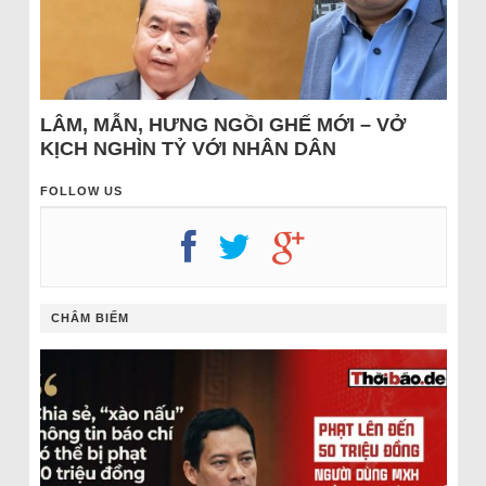
LÂM, MẪN, HƯNG NGỒI GHẾ MỚI – VỞ
KỊCH NGHÌN TỶ VỚI NHÂN DÂN
FOLLOW US
CHÂM BIẾM