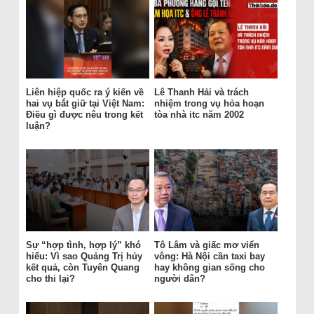
Liên hiệp quốc ra ý kiến về
Lê Thanh Hải và trách
hai vụ bắt giữ tại Việt Nam:
nhiệm trong vụ hỏa hoạn
Điều gì được nêu trong kết
tòa nhà itc năm 2002
luận?
Sự “hợp tình, hợp lý” khó
Tô Lâm và giấc mơ viển
hiểu: Vì sao Quảng Trị hủy
vông: Hà Nội cần taxi bay
kết quả, còn Tuyên Quang
hay không gian sống cho
cho thi lại?
người dân?