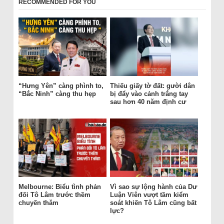
RECOMMENDED FOR YOU
“Hưng Yên” càng phình to,
Thiếu giấy tờ đất: gười dân
“Bắc Ninh” càng thu hẹp
bị đẩy vào cảnh trắng tay
sau hơn 40 năm định cư
Melbourne: Biểu tình phản
Vì sao sự lộng hành của Dư
đối Tô Lâm trước thềm
Luận Viên vượt tầm kiểm
chuyến thăm
soát khiến Tô Lâm cũng bất
lực?