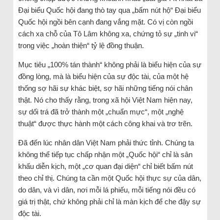
Đại biểu Quốc hội đang thò tay qua „bấm nút hộ“ Đại biểu
Quốc hội ngồi bên cạnh đang vắng mặt. Có vị còn ngồi
cách xa chỗ của Tô Lâm không xa, chứng tỏ sự „tinh vi“
trong việc „hoàn thiện“ tỷ lệ đồng thuận.
Mục tiêu „100% tán thành“ không phải là biểu hiện của sự
đồng lòng, mà là biểu hiện của sự độc tài, của một hệ
thống sợ hãi sự khác biệt, sợ hãi những tiếng nói chân
thật. Nó cho thấy rằng, trong xã hội Việt Nam hiện nay,
sự dối trá đã trở thành một „chuẩn mực“, một „nghệ
thuật“ được thực hành một cách công khai và trơ trẽn.
Đã đến lúc nhân dân Việt Nam phải thức tỉnh. Chúng ta
không thể tiếp tục chấp nhận một „Quốc hội“ chỉ là sân
khấu diễn kịch, một „cơ quan đại diện“ chỉ biết bấm nút
theo chỉ thị. Chúng ta cần một Quốc hội thực sự của dân,
do dân, và vì dân, nơi mỗi lá phiếu, mỗi tiếng nói đều có
giá trị thật, chứ không phải chỉ là màn kịch để che đậy sự
độc tài.