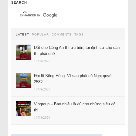
SEARCH
LATEST
POPULAR
COMMENTS
TAGS
Đất cho Công An thì ưu tiên, tái định cư cho dân
thì phải chờ
10/08/2026
Đại lộ Sông Hồng: Vì sao phải có Nghị quyết
258?
10/08/2026
Vingroup – Bao nhiêu là đủ cho những siêu đô
thị
10/08/2026