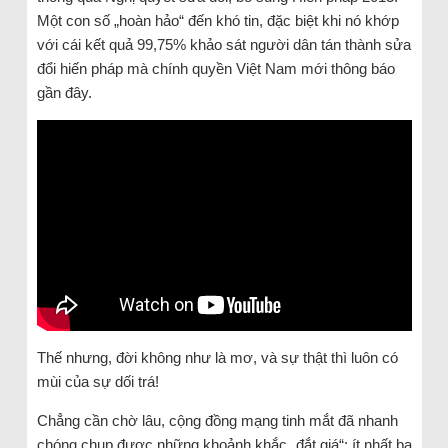
Một con số „hoàn hảo“ đến khó tin, đặc biệt khi nó khớp
với cái kết quả 99,75% khảo sát người dân tán thành sửa
đổi hiến pháp mà chính quyền Việt Nam mới thông báo
gần đây.
Thế nhưng, đời không như là mơ, và sự thật thì luôn có
mùi của sự dối trá!
Chẳng cần chờ lâu, cộng đồng mạng tinh mắt đã nhanh
chóng chụp được những khoảnh khắc „đắt giá“: ít nhất ba