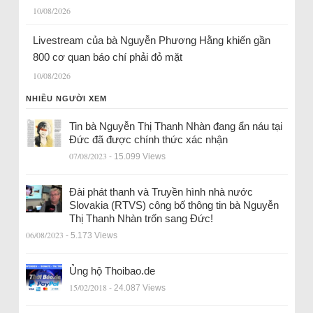
10/08/2026
Livestream của bà Nguyễn Phương Hằng khiến gần
800 cơ quan báo chí phải đỏ mặt
10/08/2026
NHIỀU NGƯỜI XEM
Tin bà Nguyễn Thị Thanh Nhàn đang ẩn náu tại
Đức đã được chính thức xác nhận
07/08/2023
- 15.099 Views
Đài phát thanh và Truyền hình nhà nước
Slovakia (RTVS) công bố thông tin bà Nguyễn
Thị Thanh Nhàn trốn sang Đức!
06/08/2023
- 5.173 Views
Ủng hộ Thoibao.de
15/02/2018
- 24.087 Views