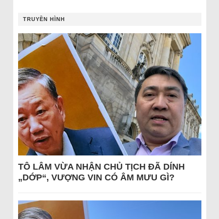
TRUYỀN HÌNH
TÔ LÂM VỪA NHẬN CHỦ TỊCH ĐÃ DÍNH
„DỚP“, VƯỢNG VIN CÓ ÂM MƯU GÌ?