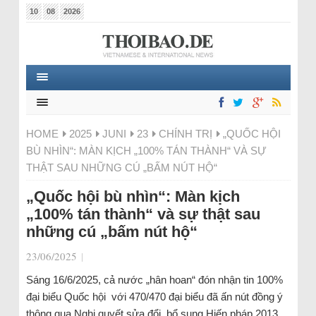
10
08
2026
HOME
2025
JUNI
23
CHÍNH TRỊ
„QUỐC HỘI
BÙ NHÌN“: MÀN KỊCH „100% TÁN THÀNH“ VÀ SỰ
THẬT SAU NHỮNG CÚ „BẤM NÚT HỘ“
„Quốc hội bù nhìn“: Màn kịch
„100% tán thành“ và sự thật sau
những cú „bấm nút hộ“
23/06/2025
|
Sáng 16/6/2025, cả nước „hân hoan“ đón nhận tin 100%
đại biểu Quốc hội với 470/470 đại biểu đã ấn nút đồng ý
thông qua Nghị quyết sửa đổi, bổ sung Hiến pháp 2013.