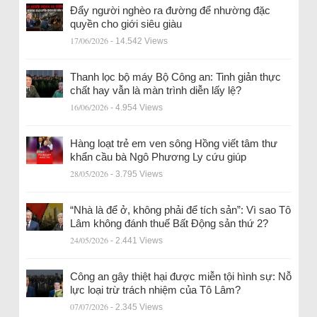
Đẩy người nghèo ra đường để nhường đặc
quyền cho giới siêu giàu
17/06/2026
- 14.542 Views
Thanh lọc bộ máy Bộ Công an: Tinh giản thực
chất hay vẫn là màn trình diễn lấy lệ?
16/06/2026
- 4.954 Views
Hàng loạt trẻ em ven sông Hồng viết tâm thư
khẩn cầu bà Ngô Phương Ly cứu giúp
28/05/2026
- 3.795 Views
“Nhà là để ở, không phải để tích sản”: Vì sao Tô
Lâm không đánh thuế Bất Động sản thứ 2?
24/05/2026
- 2.441 Views
Công an gây thiệt hại được miễn tội hình sự: Nỗ
lực loại trừ trách nhiệm của Tô Lâm?
07/07/2026
- 2.345 Views