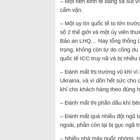
– Một nền kinh tế đang sa sút v
cấm vận.
– Một uy tín quốc tế to lớn trư
số 2 thế giới và một ủy viên th
Bảo an LHQ… Nay tổng thống L
trọng, không còn tự do công du n
quốc tế ICC truy nã và bị nhiều
– Đánh mất thị trường vũ khí vì
Ukraina, và vì dồn hết sức cho
khí cho khách hàng theo đúng 
– Đánh mất thị phần dầu khí b
– Đánh mất quá nhiều đội ngũ l
ngoài, phần còn lại bị gục ngã t
– Nhiều nhà máy quốc phòng, nh