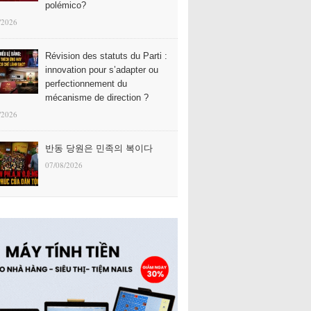
polémico?
/2026
Révision des statuts du Parti :
innovation pour s’adapter ou
perfectionnement du
mécanisme de direction ?
/2026
반동 당원은 민족의 복이다
07/08/2026