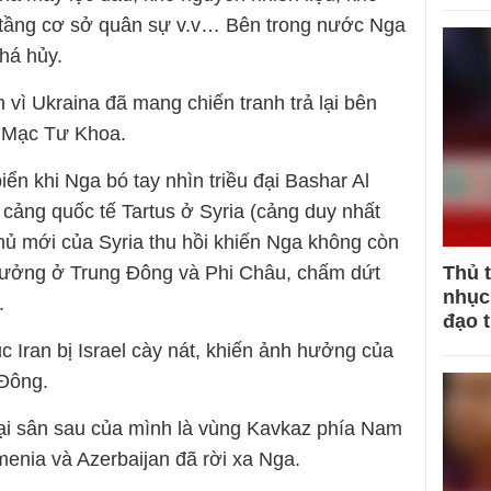
 tầng cơ sở quân sự v.v… Bên trong nước Nga
há hủy.
vì Ukraina đã mang chiến tranh trả lại bên
ả Mạc Tư Khoa.
ển khi Nga bó tay nhìn triều đại Bashar Al
 cảng quốc tế Tartus ở Syria (cảng duy nhất
phủ mới của Syria thu hồi khiến Nga không còn
Thủ 
hưởng ở Trung Đông và Phi Châu, chấm dứt
nhục 
.
đạo 
ục Iran bị Israel cày nát, khiến ảnh hưởng của
 Đông.
tại sân sau của mình là vùng Kavkaz phía Nam
enia và Azerbaijan đã rời xa Nga.