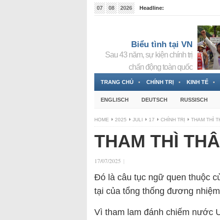
07
08
2026
Headline:
Tin bà Nguyễn Thị Thanh Nhàn đang ẩn náu tại Đức
Biểu tình tại VN
Sau 43 năm, sự kiện chính trị
chấn động toàn quốc
TRANG CHỦ
CHÍNH TRỊ
KINH TẾ
ENGLISCH
DEUTSCH
RUSSISCH
HOME
2025
JULI
17
CHÍNH TRỊ
THAM THÌ T
THAM THÌ TH
17/07/2025
|
Đó là câu tục ngữ quen thuộc củ
tại của tổng thống đương nhiệ
Vì tham lam đánh chiếm nước U