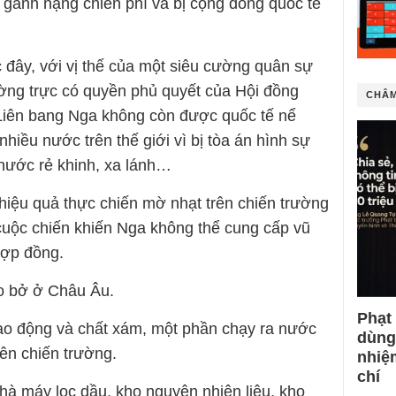
ì gánh nặng chiến phí và bị cộng đồng quốc tế
ớc đây, với vị thế của một siêu cường quân sự
ường trực có quyền phủ quyết của Hội đồng
CHÂM
iên bang Nga không còn được quốc tế nể
hiều nước trên thế giới vì bị tòa án hình sự
 nước rẻ khinh, xa lánh…
 hiệu quả thực chiến mờ nhạt trên chiến trường
 cuộc chiến khiến Nga không thể cung cấp vũ
hợp đồng.
éo bở ở Châu Âu.
Phạt
ao động và chất xám, một phần chạy ra nước
dùng
rên chiến trường.
nhiệ
chí
à máy lọc dầu, kho nguyên nhiên liệu, kho