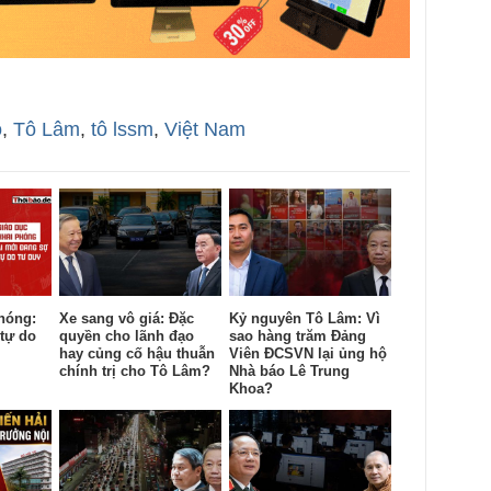
o
,
Tô Lâm
,
tô lssm
,
Việt Nam
hóng:
Xe sang vô giá: Đặc
Kỷ nguyên Tô Lâm: Vì
tự do
quyền cho lãnh đạo
sao hàng trăm Đảng
hay củng cố hậu thuẫn
Viên ĐCSVN lại ủng hộ
chính trị cho Tô Lâm?
Nhà báo Lê Trung
Khoa?