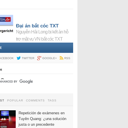
Đại án bắt cóc TXT
Nguyễn Hải Long bị kết án hỗ
trợ mật vụ VN bắt cóc TXT
E
ACEBOOK
TWITTER
GOOGLE+
RSS
H
EST
POPULAR
COMMENTS
TAGS
Repetición de exámenes en
Tuyên Quang: ¿una solución
justa o un precedente