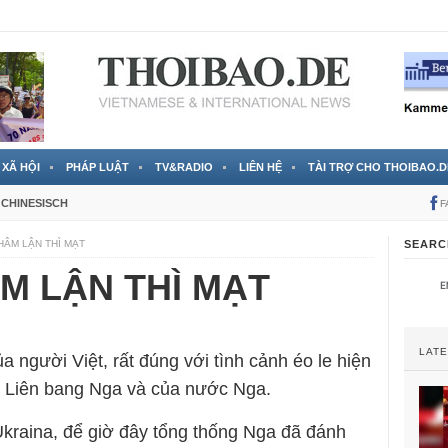
 đã được chính thức xác nhận
3 Jahren ago
XÃ HỘI
PHÁP LUẬT
TV&RADIO
LIÊN HỆ
TÀI TRỢ CHO THOIBAO.D
CHINESISCH
F
HÂM LẬN THÌ MẠT
SEARC
ÂM LẬN THÌ MẠT
LAT
a người Việt, rất đúng với tình cảnh éo le hiện
m Liên bang Nga và của nước Nga.
kraina, để giờ đây tổng thống Nga đã đánh