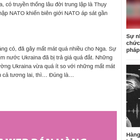
 có truyền thống lâu đời trung lập là Thụy
nhập NATO khiến biên giới NATO áp sát gần
Sự n
chức
áng có, đã gây mất mát quá nhiều cho Nga. Sự
pháp
m nước Ukraina đã bị trả giá quá đắt. Những
ường Ukraina vừa quá ít so với những mất mát
mù cả tương lai, thì… Đúng là…
Hàng