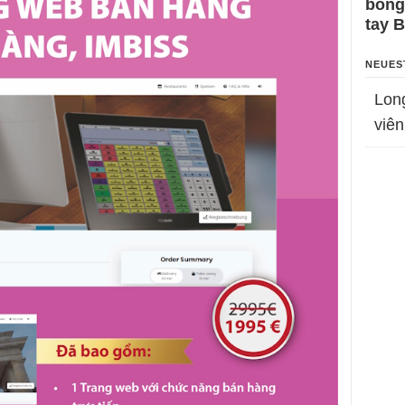
bỗng
tay 
NEUES
Lon
viên