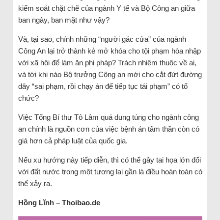
kiểm soát chặt chẽ của ngành Y tế và Bộ Công an giữa
ban ngày, ban mặt như vậy?
Và, tại sao, chính những “người gác cửa” của ngành
Công An lại trở thành kẻ mở khóa cho tội phạm hòa nhập
với xã hội để làm ăn phi pháp? Trách nhiệm thuộc về ai,
và tới khi nào Bộ trưởng Công an mới cho cắt đứt đường
dây “sai phạm, rồi chạy án để tiếp tục tái phạm” có tổ
chức?
Việc Tổng Bí thư Tô Lâm quá dung túng cho ngành công
an chính là nguồn cơn của việc bệnh án tâm thần còn có
giá hơn cả pháp luật của quốc gia.
Nếu xu hướng này tiếp diễn, thì có thể gây tai họa lớn đối
với đất nước trong một tương lai gần là điều hoàn toàn có
thể xảy ra.
Hồng Lĩnh – Thoibao.de