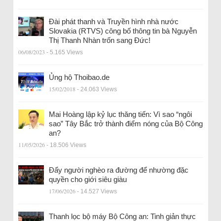
Đài phát thanh và Truyền hình nhà nước
Slovakia (RTVS) công bố thông tin bà Nguyễn
Thị Thanh Nhàn trốn sang Đức!
06/08/2023
- 5.165 Views
Ủng hộ Thoibao.de
15/02/2018
- 24.063 Views
Mai Hoàng lập kỷ lục thăng tiến: Vì sao “ngôi
sao” Tây Bắc trở thành điểm nóng của Bộ Công
an?
11/05/2026
- 18.506 Views
Đẩy người nghèo ra đường để nhường đặc
quyền cho giới siêu giàu
17/06/2026
- 14.527 Views
Thanh lọc bộ máy Bộ Công an: Tinh giản thực