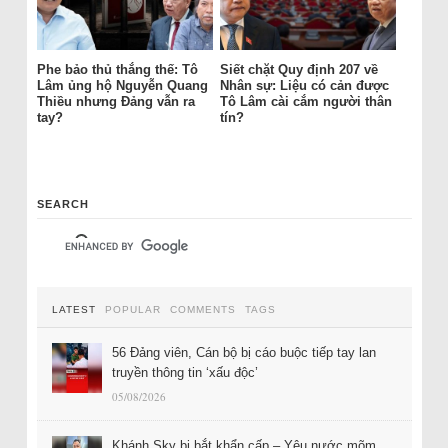
Phe bảo thủ thắng thế: Tô
Siết chặt Quy định 207 về
Lâm ủng hộ Nguyễn Quang
Nhân sự: Liệu có cản được
Thiều nhưng Đảng vẫn ra
Tô Lâm cài cắm người thân
tay?
tín?
SEARCH
LATEST
POPULAR
COMMENTS
TAGS
56 Đảng viên, Cán bộ bị cáo buộc tiếp tay lan
truyền thông tin ‘xấu độc’
05/08/2026
Khánh Sky bị bắt khẩn cấp – Yêu nước mõm