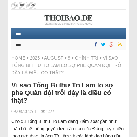
06
08
2026
HOME
2025
AUGUST
9
CHÍNH TRỊ
VÌ SAO
TỔNG BÍ THƯ TÔ LÂM LO SỢ PHE QUÂN ĐỘI TRỖI
DẬY LÀ ĐIỀU CÓ THẬT?
Vì sao Tổng Bí thư Tô Lâm lo sợ
phe Quân đội trỗi dậy là điều có
thật?
09/08/2025
|
|
1.233
Cho dù Tổng Bí thư Tô Lâm đang kiểm soát gần như
toàn bộ hệ thống quyền lực cấp cao của Đảng, tuy nhiên
theo giới thạo tin ông Tô Lâm và các lãnh đạo hàng đầu