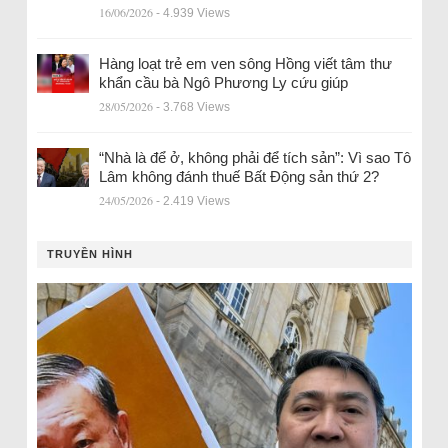
16/06/2026
- 4.939 Views
Hàng loạt trẻ em ven sông Hồng viết tâm thư
khẩn cầu bà Ngô Phương Ly cứu giúp
28/05/2026
- 3.768 Views
“Nhà là để ở, không phải để tích sản”: Vì sao Tô
Lâm không đánh thuế Bất Động sản thứ 2?
24/05/2026
- 2.419 Views
TRUYỀN HÌNH