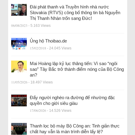
Đài phát thanh và Truyền hình nhà nước
Slovakia (RTVS) công bố thông tin bà Nguyễn
Thị Thanh Nhàn trốn sang Đức!
06/08/2023
- 5.163 Views
Ủng hộ Thoibao.de
15/02/2018
- 24.045 Views
Mai Hoàng lập kỷ lục thăng tiến: Vì sao “ngôi
sao” Tây Bắc trở thành điểm nóng của Bộ Công
an?
11/05/2026
- 18.497 Views
Đẩy người nghèo ra đường để nhường đặc
quyền cho giới siêu giàu
17/06/2026
- 14.526 Views
Thanh lọc bộ máy Bộ Công an: Tinh giản thực
chất hay vẫn là màn trình diễn lấy lệ?