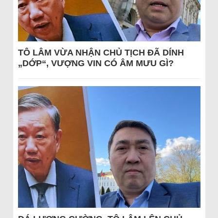
TÔ LÂM VỪA NHẬN CHỦ TỊCH ĐÃ DÍNH
„DỚP“, VƯỢNG VIN CÓ ÂM MƯU GÌ?