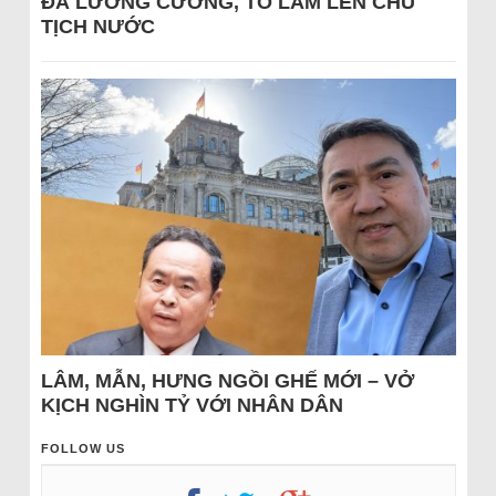
ĐÁ LƯƠNG CƯỜNG, TÔ LÂM LÊN CHỦ
TỊCH NƯỚC
LÂM, MẪN, HƯNG NGỒI GHẾ MỚI – VỞ
KỊCH NGHÌN TỶ VỚI NHÂN DÂN
FOLLOW US