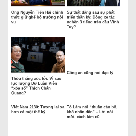
Ông Nguyễn Tiến Hải chính
Sự thật đằng sau sự phát
thức giữ ghế bộ trưởng nội
triển thần kỳ: Dòng xe tắc
vụ
nghẽn 3 tiếng trên cầu Vĩnh
Tuy?
Công an cũng nói đạo lý
Thừa thắng xốc tới: Vì sao
lực lượng Dư Luận Viên
“xóa sổ” Thích Chân
Quang?
Việt Nam 2130: Tương lai xa
Tô Lâm nói “thuận cán bộ,
hơn cả một thế kỷ
khổ nhân dân” – Lời nói
mới, cách làm cũ