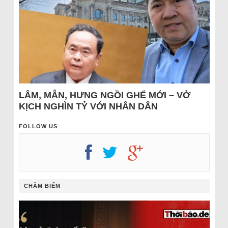
LÂM, MẪN, HƯNG NGỒI GHẾ MỚI – VỞ
KỊCH NGHÌN TỶ VỚI NHÂN DÂN
FOLLOW US
CHÂM BIẾM