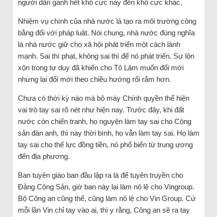
người dân gánh hết khổ cực này đến khổ cực khác.
Nhiệm vụ chính của nhà nước là tạo ra môi trường công
bằng đối với pháp luật. Nói chung, nhà nước đúng nghĩa
là nhà nước giữ cho xã hội phát triển một cách lành
mạnh. Sai thì phạt, không sai thì để nó phát triển. Sự lộn
xộn trong tư duy đã khiến cho Tô Lâm muốn đổi mới
nhưng lại đổi mới theo chiều hướng rối rắm hơn.
Chưa có thời kỳ nào mà bộ máy Chính quyền thể hiện
vai trò tay sai rõ nét như hiện nay. Trước đây, khi đất
nước còn chiến tranh, họ nguyện làm tay sai cho Cộng
sản đàn anh, thì nay thời bình, họ vẫn làm tay sai. Họ làm
tay sai cho thế lực đồng tiền, nó phổ biến từ trung ương
đến địa phương.
Ban tuyên giáo ban đầu lập ra là để tuyên truyền cho
Đảng Cộng Sản, giờ ban này lại làm nô lệ cho Vingroup.
Bộ Công an cũng thế, cũng làm nô lệ cho Vin Group. Cứ
mỗi lần Vin chỉ tay vào ai, thì y rằng, Công an sẽ ra tay