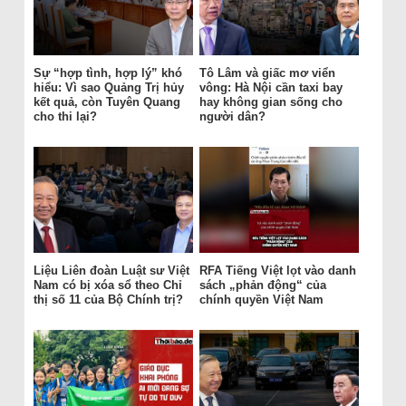
Sự “hợp tình, hợp lý” khó
Tô Lâm và giấc mơ viển
hiểu: Vì sao Quảng Trị hủy
vông: Hà Nội cần taxi bay
kết quả, còn Tuyên Quang
hay không gian sống cho
cho thi lại?
người dân?
Liệu Liên đoàn Luật sư Việt
RFA Tiếng Việt lọt vào danh
Nam có bị xóa sổ theo Chỉ
sách „phản động“ của
thị số 11 của Bộ Chính trị?
chính quyền Việt Nam