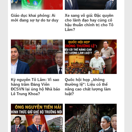
Giáo dục khai phóng: Ai
Xe sang vô giá: Đặc quyền
mới đang sợ tự do tư duy
cho lãnh đạo hay củng cố
hậu thuẫn chính trị cho Tô
Lâm?
Kỷ nguyên Tô Lâm: Vì sao
Quốc hội họp „không
hàng trăm Đảng Viên
thường lệ“: Liệu có thể
ĐCSVN lại ủng hộ Nhà báo
nâng cao chất lượng làm
Lê Trung Khoa?
luật?