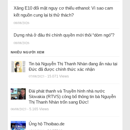
Xăng E10 đối mặt nguy cơ thiếu ethanol: Vì sao cam
kết nguồn cung lại bị thử thách?
08/08/2026
Dựng nhà ở đâu thì chính quyền mới thôi “dòm ngó”?
08/08/2026
NHIỀU NGƯỜI XEM
Tin bà Nguyễn Thị Thanh Nhàn đang ẩn náu tại
Đức đã được chính thức xác nhận
07/08/2023
- 15.071 Views
Đài phát thanh và Truyền hình nhà nước
Slovakia (RTVS) công bố thông tin bà Nguyễn
Thị Thanh Nhàn trốn sang Đức!
06/08/2023
- 5.165 Views
Ủng hộ Thoibao.de