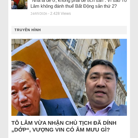
“Nhà là để ở, không phải để tích sản”: Vì sao Tô
Lâm không đánh thuế Bất Động sản thứ 2?
24/05/2026
- 2.428 Views
TRUYỀN HÌNH
TÔ LÂM VỪA NHẬN CHỦ TỊCH ĐÃ DÍNH
„DỚP“, VƯỢNG VIN CÓ ÂM MƯU GÌ?