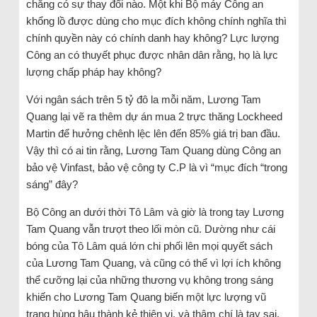
chẳng có sự thay đổi nào. Một khi Bộ máy Công an
khổng lồ được dùng cho mục đích không chính nghĩa thì
chính quyền này có chính danh hay không? Lực lượng
Công an có thuyết phục được nhân dân rằng, họ là lực
lượng chấp pháp hay không?
Với ngân sách trên 5 tỷ đô la mỗi năm, Lương Tam
Quang lại vẽ ra thêm dự án mua 2 trực thăng Lockheed
Martin để hưởng chênh lệc lên đến 85% giá trị ban đầu.
Vậy thì có ai tin rằng, Lương Tam Quang dùng Công an
bảo vệ Vinfast, bảo vệ công ty C.P là vì “mục đích “trong
sáng” đây?
Bộ Công an dưới thời Tô Lâm và giờ là trong tay Lương
Tam Quang vẫn trượt theo lối mòn cũ. Dường như cái
bóng của Tô Lâm quá lớn chi phối lên mọi quyết sách
của Lương Tam Quang, và cũng có thể vì lợi ích không
thể cưỡng lại của những thương vụ không trong sáng
khiến cho Lương Tam Quang biến một lực lượng vũ
trang hùng hậu thành kẻ thiên vị, và thậm chí là tay sai.