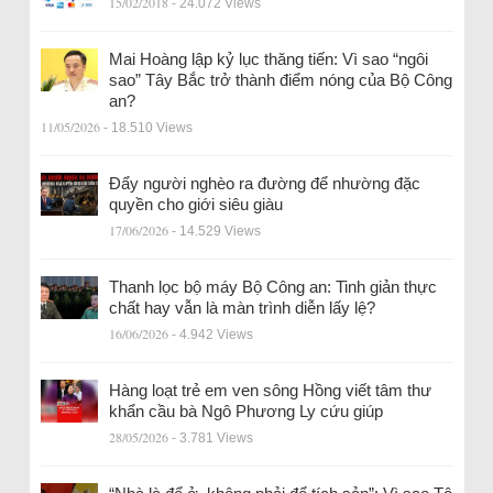
15/02/2018
- 24.072 Views
Mai Hoàng lập kỷ lục thăng tiến: Vì sao “ngôi
sao” Tây Bắc trở thành điểm nóng của Bộ Công
an?
11/05/2026
- 18.510 Views
Đẩy người nghèo ra đường để nhường đặc
quyền cho giới siêu giàu
17/06/2026
- 14.529 Views
Thanh lọc bộ máy Bộ Công an: Tinh giản thực
chất hay vẫn là màn trình diễn lấy lệ?
16/06/2026
- 4.942 Views
Hàng loạt trẻ em ven sông Hồng viết tâm thư
khẩn cầu bà Ngô Phương Ly cứu giúp
28/05/2026
- 3.781 Views