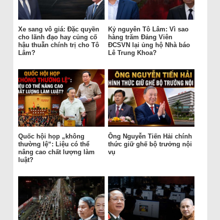
Xe sang vô giá: Đặc quyền
Kỷ nguyên Tô Lâm: Vì sao
cho lãnh đạo hay củng cố
hàng trăm Đảng Viên
hậu thuẫn chính trị cho Tô
ĐCSVN lại ủng hộ Nhà báo
Lâm?
Lê Trung Khoa?
Quốc hội họp „không
Ông Nguyễn Tiến Hải chính
thường lệ“: Liệu có thể
thức giữ ghế bộ trưởng nội
nâng cao chất lượng làm
vụ
luật?