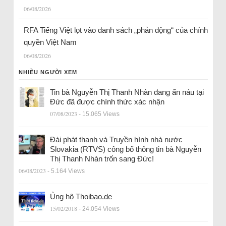
06/08/2026
RFA Tiếng Việt lọt vào danh sách „phản động“ của chính
quyền Việt Nam
06/08/2026
NHIỀU NGƯỜI XEM
Tin bà Nguyễn Thị Thanh Nhàn đang ẩn náu tại
Đức đã được chính thức xác nhận
07/08/2023
- 15.065 Views
Đài phát thanh và Truyền hình nhà nước
Slovakia (RTVS) công bố thông tin bà Nguyễn
Thị Thanh Nhàn trốn sang Đức!
06/08/2023
- 5.164 Views
Ủng hộ Thoibao.de
15/02/2018
- 24.054 Views