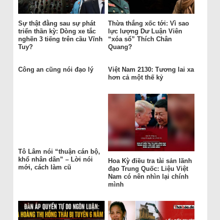
Sự thật đằng sau sự phát
Thừa thắng xốc tới: Vì sao
triển thần kỳ: Dòng xe tắc
lực lượng Dư Luận Viên
nghẽn 3 tiếng trên cầu Vĩnh
“xóa sổ” Thích Chân
Tuy?
Quang?
Công an cũng nói đạo lý
Việt Nam 2130: Tương lai xa
hơn cả một thế kỷ
Tô Lâm nói “thuận cán bộ,
khổ nhân dân” – Lời nói
Hoa Kỳ điều tra tài sản lãnh
mới, cách làm cũ
đạo Trung Quốc: Liệu Việt
Nam có nên nhìn lại chính
mình