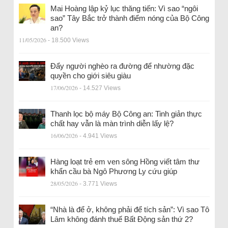
Mai Hoàng lập kỷ lục thăng tiến: Vì sao “ngôi
sao” Tây Bắc trở thành điểm nóng của Bộ Công
an?
11/05/2026
- 18.500 Views
Đẩy người nghèo ra đường để nhường đặc
quyền cho giới siêu giàu
17/06/2026
- 14.527 Views
Thanh lọc bộ máy Bộ Công an: Tinh giản thực
chất hay vẫn là màn trình diễn lấy lệ?
16/06/2026
- 4.941 Views
Hàng loạt trẻ em ven sông Hồng viết tâm thư
khẩn cầu bà Ngô Phương Ly cứu giúp
28/05/2026
- 3.771 Views
“Nhà là để ở, không phải để tích sản”: Vì sao Tô
Lâm không đánh thuế Bất Động sản thứ 2?