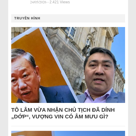
24/05/2026
- 2.421 Views
TRUYỀN HÌNH
TÔ LÂM VỪA NHẬN CHỦ TỊCH ĐÃ DÍNH
„DỚP“, VƯỢNG VIN CÓ ÂM MƯU GÌ?