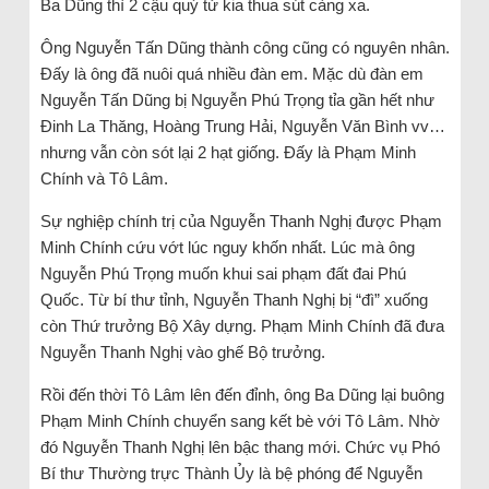
Ba Dũng thì 2 cậu quý tử kia thua sút càng xa.
Ông Nguyễn Tấn Dũng thành công cũng có nguyên nhân.
Đấy là ông đã nuôi quá nhiều đàn em. Mặc dù đàn em
Nguyễn Tấn Dũng bị Nguyễn Phú Trọng tỉa gần hết như
Đinh La Thăng, Hoàng Trung Hải, Nguyễn Văn Bình vv…
nhưng vẫn còn sót lại 2 hạt giống. Đấy là Phạm Minh
Chính và Tô Lâm.
Sự nghiệp chính trị của Nguyễn Thanh Nghị được Phạm
Minh Chính cứu vớt lúc nguy khốn nhất. Lúc mà ông
Nguyễn Phú Trọng muốn khui sai phạm đất đai Phú
Quốc. Từ bí thư tỉnh, Nguyễn Thanh Nghị bị “đì” xuống
còn Thứ trưởng Bộ Xây dựng. Phạm Minh Chính đã đưa
Nguyễn Thanh Nghị vào ghế Bộ trưởng.
Rồi đến thời Tô Lâm lên đến đỉnh, ông Ba Dũng lại buông
Phạm Minh Chính chuyển sang kết bè với Tô Lâm. Nhờ
đó Nguyễn Thanh Nghị lên bậc thang mới. Chức vụ Phó
Bí thư Thường trực Thành Ủy là bệ phóng để Nguyễn