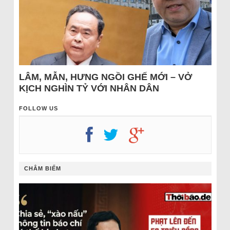
LÂM, MẪN, HƯNG NGỒI GHẾ MỚI – VỞ
KỊCH NGHÌN TỶ VỚI NHÂN DÂN
FOLLOW US
CHÂM BIẾM