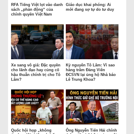
RFA Tiếng Việt lọt vào danh
Giáo dục khai phóng: Ai
sách „phản động“ của
mới đang sợ tự do tư duy
chính quyền Việt Nam
Xe sang vô giá: Đặc quyền
Kỷ nguyên Tô Lâm: Vì sao
cho lãnh đạo hay củng cố
hàng trăm Đảng Viên
hậu thuẫn chính trị cho Tô
ĐCSVN lại ủng hộ Nhà báo
Lâm?
Lê Trung Khoa?
Quốc hội họp „không
Ông Nguyễn Tiến Hải chính