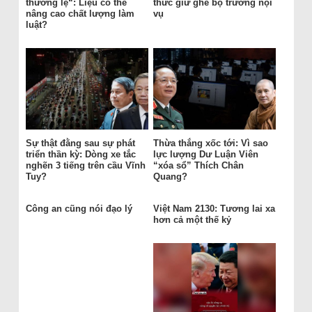
thường lệ“: Liệu có thể
thức giữ ghế bộ trưởng nội
nâng cao chất lượng làm
vụ
luật?
Sự thật đằng sau sự phát
Thừa thắng xốc tới: Vì sao
triển thần kỳ: Dòng xe tắc
lực lượng Dư Luận Viên
nghẽn 3 tiếng trên cầu Vĩnh
“xóa sổ” Thích Chân
Tuy?
Quang?
Công an cũng nói đạo lý
Việt Nam 2130: Tương lai xa
hơn cả một thế kỷ