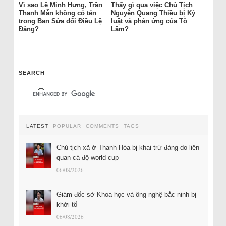
Vì sao Lê Minh Hưng, Trần
Thấy gì qua việc Chủ Tịch
Thanh Mẫn không có tên
Nguyễn Quang Thiều bị Kỷ
trong Ban Sửa đổi Điều Lệ
luật và phản ứng của Tô
Đảng?
Lâm?
SEARCH
LATEST
POPULAR
COMMENTS
TAGS
Chủ tịch xã ở Thanh Hóa bị khai trừ đảng do liên
quan cá độ world cup
06/08/2026
Giám đốc sở Khoa học và ông nghệ bắc ninh bị
khởi tố
06/08/2026