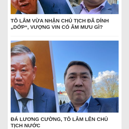
TÔ LÂM VỪA NHẬN CHỦ TỊCH ĐÃ DÍNH
„DỚP“, VƯỢNG VIN CÓ ÂM MƯU GÌ?
ĐÁ LƯƠNG CƯỜNG, TÔ LÂM LÊN CHỦ
TỊCH NƯỚC