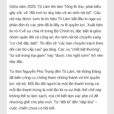
Giữa năm 2025: Tô Lâm lên làm Tổng Bí thư, phát biểu
gây sốc về “đổi mới tư duy bảo vệ an ninh nội bộ”. Câu
nói này được xem là tín hiệu Tô Lâm bắt đầu lo ngại sự
phản đòn từ các phe đã bị đẩy ra lề quyền lực. Xuất hiện
tin rò rỉ về sự chia rẽ trong Bộ Chính trị, đặc biệt là giữa
nhóm quân đội và công an. An ninh nội bộ chuyển sang
“cơ chế đặc biệt”. Tin đồn về “các ban chuyên trách theo
dõi cán bộ cấp cao” gia tăng. Các vụ “chết bất thường”,
“tự sát trong trại giam” hay “được cho nghỉ sớm” trở nên
dày đặc.
Từ thời Nguyễn Phú Trọng đến Tô Lâm, hệ thống Đảng
đã biến công cụ chống tham nhũng thành vũ khí quyền
lực nội bộ. Mỗi lần đổi người là một lần thanh trừng và
mỗi lần thanh trừng là một lần lòi ra sự thật: thể chế này
không thể tự làm sạch, mà chỉ biết dọn xác phe cũ để
nhường ghế cho phe mới. Từ “đốt lò” đến “dập lửa” –
cuộc chiến chưa có hồi kết.