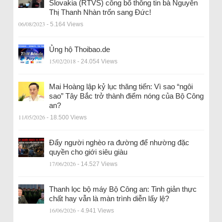
Slovakia (RTVS) công bố thông tin bà Nguyễn
Thị Thanh Nhàn trốn sang Đức!
06/08/2023
- 5.164 Views
Ủng hộ Thoibao.de
15/02/2018
- 24.054 Views
Mai Hoàng lập kỷ lục thăng tiến: Vì sao “ngôi
sao” Tây Bắc trở thành điểm nóng của Bộ Công
an?
11/05/2026
- 18.500 Views
Đẩy người nghèo ra đường để nhường đặc
quyền cho giới siêu giàu
17/06/2026
- 14.527 Views
Thanh lọc bộ máy Bộ Công an: Tinh giản thực
chất hay vẫn là màn trình diễn lấy lệ?
16/06/2026
- 4.941 Views