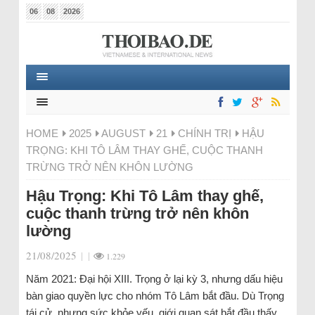
06
08
2026
HOME
2025
AUGUST
21
CHÍNH TRỊ
HẬU
TRỌNG: KHI TÔ LÂM THAY GHẾ, CUỘC THANH
TRỪNG TRỞ NÊN KHÔN LƯỜNG
Hậu Trọng: Khi Tô Lâm thay ghế,
cuộc thanh trừng trở nên khôn
lường
21/08/2025
|
|
1.229
Năm 2021: Đại hội XIII. Trọng ở lại kỳ 3, nhưng dấu hiệu
bàn giao quyền lực cho nhóm Tô Lâm bắt đầu. Dù Trọng
tái cử, nhưng sức khỏe yếu, giới quan sát bắt đầu thấy