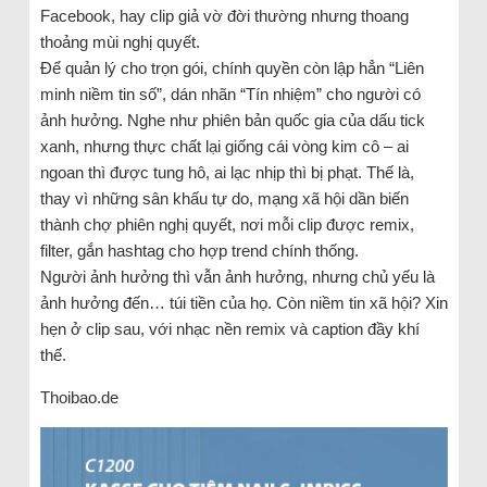
Facebook, hay clip giả vờ đời thường nhưng thoang
thoảng mùi nghị quyết.
Để quản lý cho trọn gói, chính quyền còn lập hẳn “Liên
minh niềm tin số”, dán nhãn “Tín nhiệm” cho người có
ảnh hưởng. Nghe như phiên bản quốc gia của dấu tick
xanh, nhưng thực chất lại giống cái vòng kim cô – ai
ngoan thì được tung hô, ai lạc nhịp thì bị phạt. Thế là,
thay vì những sân khấu tự do, mạng xã hội dần biến
thành chợ phiên nghị quyết, nơi mỗi clip được remix,
filter, gắn hashtag cho hợp trend chính thống.
Người ảnh hưởng thì vẫn ảnh hưởng, nhưng chủ yếu là
ảnh hưởng đến… túi tiền của họ. Còn niềm tin xã hội? Xin
hẹn ở clip sau, với nhạc nền remix và caption đầy khí
thế.
Thoibao.de