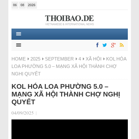
06
08
2026
HOME
2025
SEPTEMBER
4
XÃ HỘI
KOL HÓA
LOA PHƯỜNG 5.0 – MẠNG XÃ HỘI THÀNH CHỢ
NGHỊ QUYẾT
KOL HÓA LOA PHƯỜNG 5.0 –
MẠNG XÃ HỘI THÀNH CHỢ NGHỊ
QUYẾT
04/09/2025
|