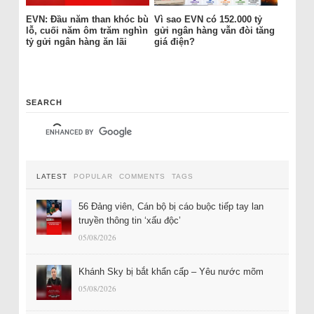
EVN: Đầu năm than khóc bù
Vì sao EVN có 152.000 tỷ
lỗ, cuối năm ôm trăm nghìn
gửi ngân hàng vẫn đòi tăng
tỷ gửi ngân hàng ăn lãi
giá điện?
SEARCH
LATEST
POPULAR
COMMENTS
TAGS
56 Đảng viên, Cán bộ bị cáo buộc tiếp tay lan
truyền thông tin ‘xấu độc’
05/08/2026
Khánh Sky bị bắt khẩn cấp – Yêu nước mõm
05/08/2026