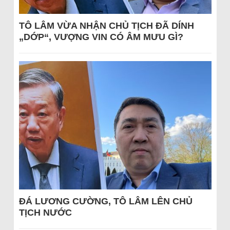
TÔ LÂM VỪA NHẬN CHỦ TỊCH ĐÃ DÍNH
„DỚP“, VƯỢNG VIN CÓ ÂM MƯU GÌ?
ĐÁ LƯƠNG CƯỜNG, TÔ LÂM LÊN CHỦ
TỊCH NƯỚC