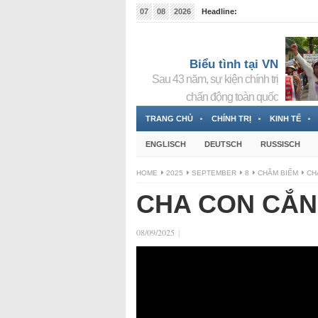
07
08
2026
Headline:
Tin bà Nguyễn Thị Thanh Nhàn đang ẩn náu tại Đức
Biểu tình tại VN
Sau 43 năm, sự kiện chính trị
chấn động toàn quốc
TRANG CHỦ
CHÍNH TRỊ
KINH TẾ
ENGLISCH
DEUTSCH
RUSSISCH
HOME
2025
SEPTEMBER
8
CHÂM BIẾM
CH
CHA CON CẮN
08/09/2025
|