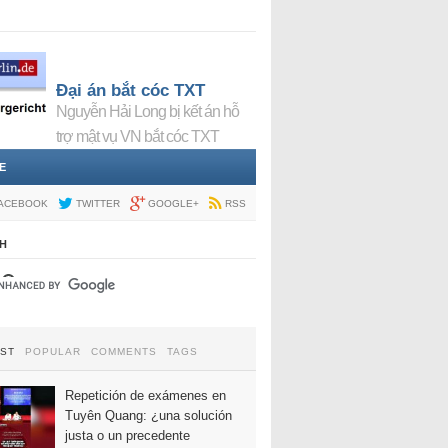
Đại án bắt cóc TXT
Nguyễn Hải Long bị kết án hỗ
trợ mật vụ VN bắt cóc TXT
E
ACEBOOK
TWITTER
GOOGLE+
RSS
H
EST
POPULAR
COMMENTS
TAGS
Repetición de exámenes en
Tuyên Quang: ¿una solución
justa o un precedente