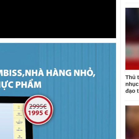
Thủ 
nhục 
đạo 