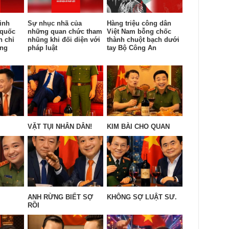
inh
Sự nhục nhã của
Hàng triệu công dân
 quốc
những quan chức tham
Việt Nam bỗng chốc
n chỉ
nhũng khi đối diện với
thành chuột bạch dưới
ống
pháp luật
tay Bộ Công An
VẶT TỤI NHÂN DÂN!
KIM BÀI CHO QUAN
ANH RỪNG BIẾT SỢ
KHÔNG SỢ LUẬT SƯ.
RỒI