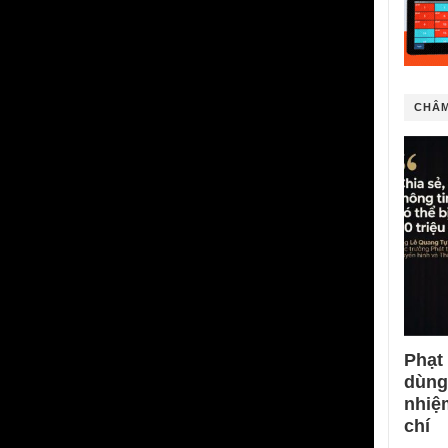
CHÂM
Phạt
dùng
nhiệ
chí