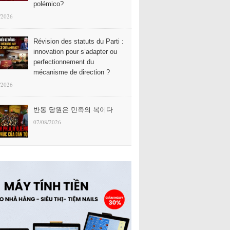
polémico?
/2026
Révision des statuts du Parti :
innovation pour s’adapter ou
perfectionnement du
mécanisme de direction ?
/2026
반동 당원은 민족의 복이다
07/08/2026