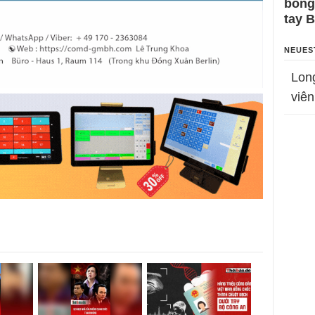
bỗng
tay 
NEUES
Lon
viên