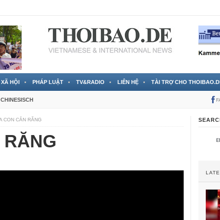
 đã được chính thức xác nhận
3 Jahren ago
XÃ HỘI
PHÁP LUẬT
TV&RADIO
LIÊN HỆ
TÀI TRỢ CHO THOIBAO.D
CHINESISCH
F
A CON CẮN RĂNG
SEARC
 RĂNG
LAT