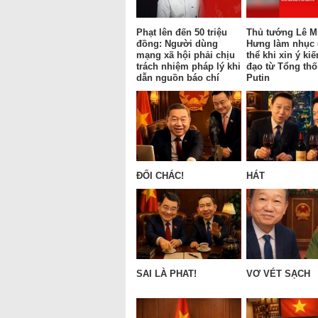
Phạt lên đến 50 triệu
Thủ tướng Lê M
đồng: Người dùng
Hưng làm nhục
mạng xã hội phải chịu
thể khi xin ý kiế
trách nhiệm pháp lý khi
đạo từ Tổng th
dẫn nguồn báo chí
Putin
ĐỔI CHÁC!
HÁT
SAI LÀ PHAT!
VƠ VÉT SẠCH