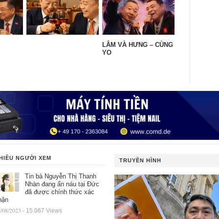
LÂM VÀ HƯNG – CÙNG
YO
HIỀU NGƯỜI XEM
TRUYỀN HÌNH
Tin bà Nguyễn Thị Thanh
Nhàn đang ẩn náu tại Đức
đã được chính thức xác
hận
/08/2023
- 15.067 Views