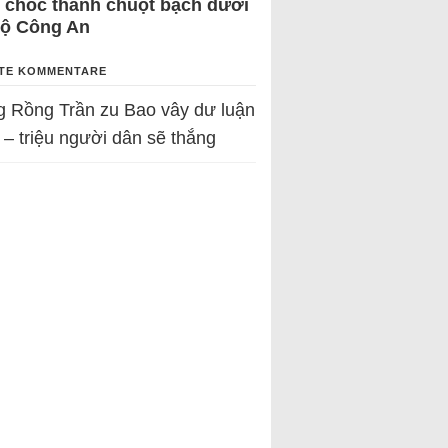
 chốc thành chuột bạch dưới
Bộ Công An
TE KOMMENTARE
g Rồng Trần
zu
Bao vây dư luận
 – triệu người dân sẽ thắng