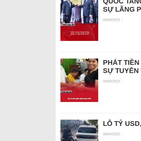
QUỐC TANG
SỰ LÃNG P
08/09/2025
|
PHÁT TIỀN 
SỰ TUYÊN
08/09/2025
|
LỖ TỶ USD
08/09/2025
|