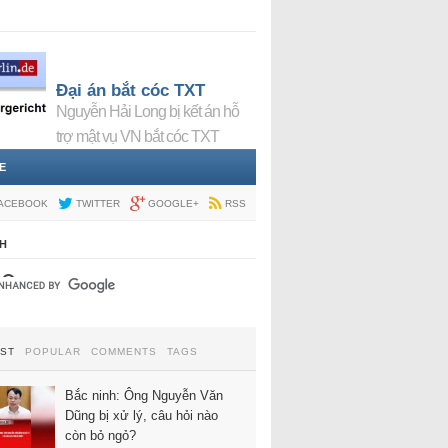
Đại án bắt cóc TXT
Nguyễn Hải Long bị kết án hỗ
trợ mật vụ VN bắt cóc TXT
E
ACEBOOK
TWITTER
GOOGLE+
RSS
H
EST
POPULAR
COMMENTS
TAGS
Bắc ninh: Ông Nguyễn Văn
Dũng bị xử lý, câu hỏi nào
còn bỏ ngỏ?