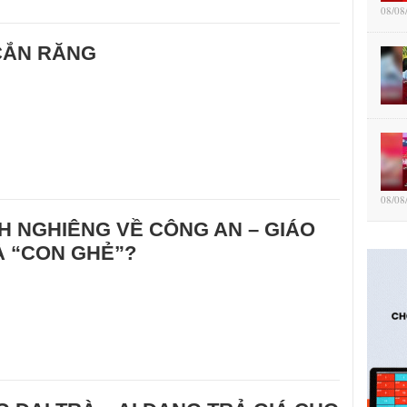
08/08
CẮN RĂNG
08/08
 NGHIÊNG VỀ CÔNG AN – GIÁO
À “CON GHẺ”?