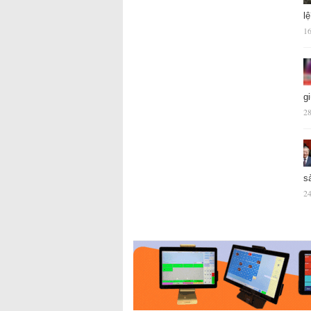
l
16
g
28
s
24