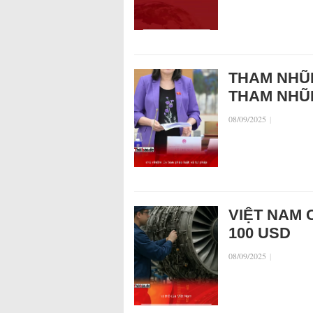
THAM NHŨ
THAM NHŨ
08/09/2025
|
VIỆT NAM 
100 USD
08/09/2025
|