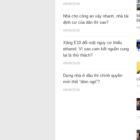
08/08/2026
b
Nhà cho công an xây nhanh, nhà tái
Đ
định cư của dân thì sao?
06
08/08/2026
Xăng E10 đối mặt nguy cơ thiếu
ethanol: Vì sao cam kết nguồn cung
lại bị thử thách?
08/08/2026
Dựng nhà ở đâu thì chính quyền
c
mới thôi “dòm ngó”?
11
08/08/2026
17