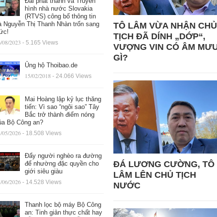
Đài phát thanh và Truyền
hình nhà nước Slovakia
(RTVS) công bố thông tin
à Nguyễn Thị Thanh Nhàn trốn sang
TÔ LÂM VỪA NHẬN CHỦ
ức!
TỊCH ĐÃ DÍNH „DỚP“,
/08/2023
- 5.165 Views
VƯỢNG VIN CÓ ÂM MƯ
GÌ?
Ủng hộ Thoibao.de
15/02/2018
- 24.066 Views
Mai Hoàng lập kỷ lục thăng
tiến: Vì sao “ngôi sao” Tây
Bắc trở thành điểm nóng
ủa Bộ Công an?
/05/2026
- 18.508 Views
Đẩy người nghèo ra đường
ĐÁ LƯƠNG CƯỜNG, TÔ
để nhường đặc quyền cho
giới siêu giàu
LÂM LÊN CHỦ TỊCH
/06/2026
- 14.528 Views
NƯỚC
Thanh lọc bộ máy Bộ Công
an: Tinh giản thực chất hay