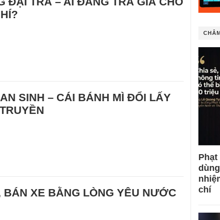
 ĐẠI TRÀ – AI ĐANG TRẢ GIÁ CHO
HÍ?
CHÂM
AN SINH – CÁI BÁNH MÌ ĐỔI LẤY
 TRUYỀN
Phạt
dùng
nhiệ
chí
, BÁN XE BẰNG LÒNG YÊU NƯỚC