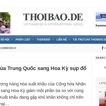
 đã được chính thức xác nhận
3 Jahren ago
XÃ HỘI
PHÁP LUẬT
TV&RADIO
LIÊN HỆ
TÀI TRỢ CHO THOIBAO.D
CHINESISCH
F
SEARC
của Trung Quốc sang Hoa Kỳ sụp đổ
lượng hàng hóa xuất khẩu của Cộng hòa Nhân
LAT
 sang Hoa Kỳ giảm một phần ba so với cùng
Xuất khẩu đang gặp khó khăn không chỉ trên
 mại…