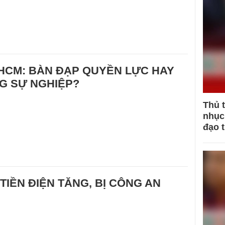
 HCM: BÀN ĐẠP QUYỀN LỰC HAY
G SỰ NGHIỆP?
Thủ 
nhục 
đạo 
TIỀN ĐIỆN TĂNG, BỊ CÔNG AN