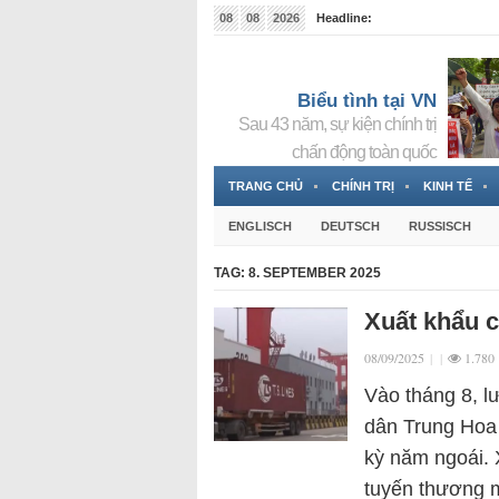
08
08
2026
Headline:
Tin bà Nguyễn Thị Thanh Nhàn đang ẩn náu tại Đức
Biểu tình tại VN
Sau 43 năm, sự kiện chính trị
chấn động toàn quốc
TRANG CHỦ
CHÍNH TRỊ
KINH TẾ
ENGLISCH
DEUTSCH
RUSSISCH
TAG:
8. SEPTEMBER 2025
Xuất khẩu 
08/09/2025
|
|
1.780
Vào tháng 8, 
dân Trung Hoa
kỳ năm ngoái. 
tuyến thương