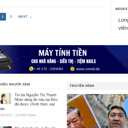
NEUES
1
2
NEXT →
Lon
viên
HIỀU NGƯỜI XEM
TRUYỀN HÌNH
Tin bà Nguyễn Thị Thanh
Nhàn đang ẩn náu tại Đức
đã được chính thức xác
hận
/08/2023
- 15.069 Views