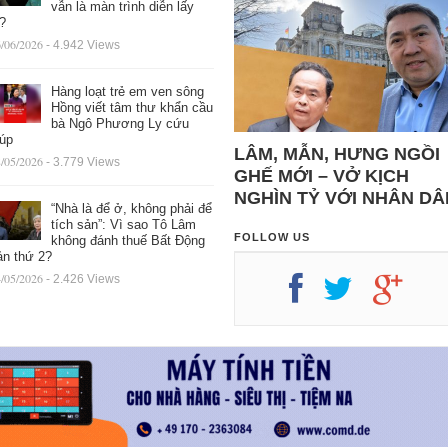
vẫn là màn trình diễn lấy
ệ?
/06/2026
- 4.942 Views
Hàng loạt trẻ em ven sông
Hồng viết tâm thư khẩn cầu
bà Ngô Phương Ly cứu
iúp
LÂM, MẪN, HƯNG NGỒI
/05/2026
- 3.779 Views
GHẾ MỚI – VỞ KỊCH
NGHÌN TỶ VỚI NHÂN DÂ
“Nhà là để ở, không phải để
tích sản”: Vì sao Tô Lâm
FOLLOW US
không đánh thuế Bất Động
ản thứ 2?
/05/2026
- 2.426 Views