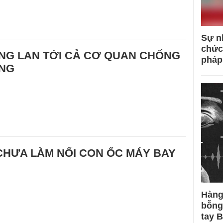
Sự n
chức
NG LAN TỚI CẢ CƠ QUAN CHỐNG
pháp
NG
CHƯA LÀM NỔI CON ỐC MÁY BAY
Hàng
bỗng
tay 