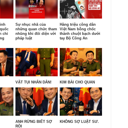
inh
Sự nhục nhã của
Hàng triệu công dân
 quốc
những quan chức tham
Việt Nam bỗng chốc
n chỉ
nhũng khi đối diện với
thành chuột bạch dưới
ống
pháp luật
tay Bộ Công An
VẶT TỤI NHÂN DÂN!
KIM BÀI CHO QUAN
ANH RỪNG BIẾT SỢ
KHÔNG SỢ LUẬT SƯ.
RỒI