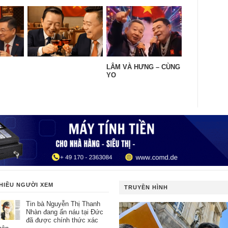
LÂM VÀ HƯNG – CÙNG
YO
HIỀU NGƯỜI XEM
TRUYỀN HÌNH
Tin bà Nguyễn Thị Thanh
Nhàn đang ẩn náu tại Đức
đã được chính thức xác