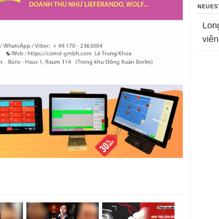
NEUES
Lon
viên