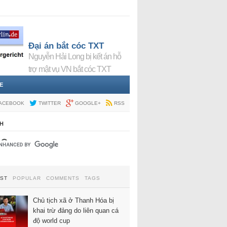
Đại án bắt cóc TXT
Nguyễn Hải Long bị kết án hỗ
trợ mật vụ VN bắt cóc TXT
E
ACEBOOK
TWITTER
GOOGLE+
RSS
H
EST
POPULAR
COMMENTS
TAGS
Chủ tịch xã ở Thanh Hóa bị
khai trừ đảng do liên quan cá
độ world cup