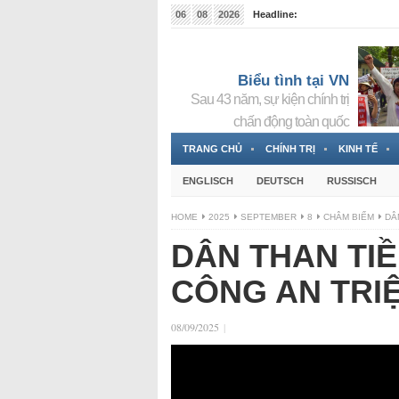
06
08
2026
Headline:
Đài phát thanh và Truyền hình nhà nước Slovakia (
Đức!
3 Jahren ago
Biểu tình tại VN
Sau 43 năm, sự kiện chính trị
chấn động toàn quốc
TRANG CHỦ
CHÍNH TRỊ
KINH TẾ
ENGLISCH
DEUTSCH
RUSSISCH
HOME
2025
SEPTEMBER
8
CHÂM BIẾM
DÂ
DÂN THAN TIỀ
CÔNG AN TRI
08/09/2025
|