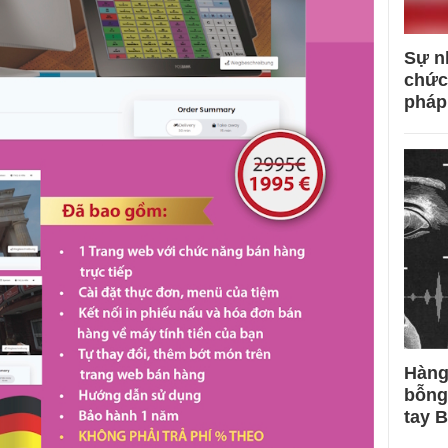
Sự n
chức
pháp
Hàng
bỗng
tay 