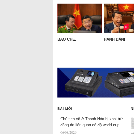
BAO CHE.
HÀNH DÂN!
BÀI MỚI
N
Chủ tịch xã ở Thanh Hóa bị khai trừ
đảng do liên quan cá độ world cup
06/08/2026