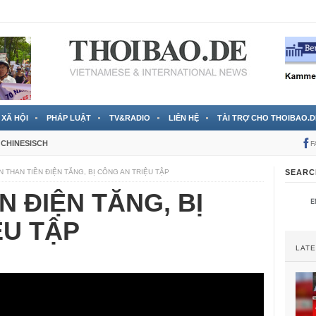
RTVS) công bố thông tin bà Nguyễn Thị Thanh Nhàn trốn sang
XÃ HỘI
PHÁP LUẬT
TV&RADIO
LIÊN HỆ
TÀI TRỢ CHO THOIBAO.D
CHINESISCH
F
N THAN TIỀN ĐIỆN TĂNG, BỊ CÔNG AN TRIỆU TẬP
SEARC
N ĐIỆN TĂNG, BỊ
ỆU TẬP
LAT