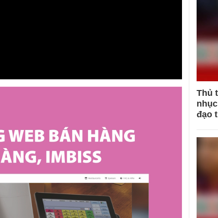
Thủ 
nhục 
đạo 