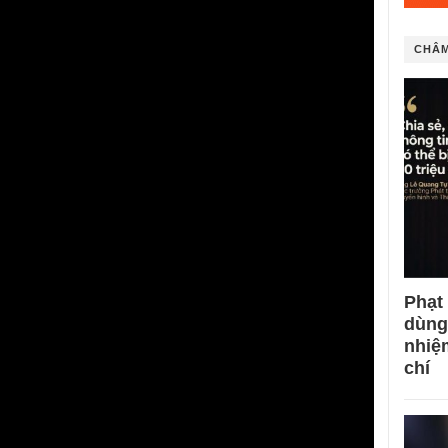
CHÂM
Phạt
dùng
nhiệ
chí