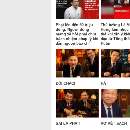
Phạt lên đến 50 triệu
Thủ tướng Lê M
đồng: Người dùng
Hưng làm nhục
mạng xã hội phải chịu
thể khi xin ý kiế
trách nhiệm pháp lý khi
đạo từ Tổng th
dẫn nguồn báo chí
Putin
ĐỔI CHÁC!
HÁT
SAI LÀ PHAT!
VƠ VÉT SẠCH