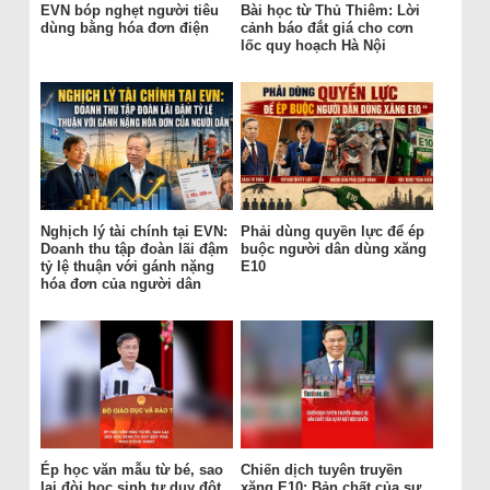
EVN bóp nghẹt người tiêu
Bài học từ Thủ Thiêm: Lời
dùng bằng hóa đơn điện
cảnh báo đắt giá cho cơn
lốc quy hoạch Hà Nội
Nghịch lý tài chính tại EVN:
Phải dùng quyền lực để ép
Doanh thu tập đoàn lãi đậm
buộc người dân dùng xăng
tỷ lệ thuận với gánh nặng
E10
hóa đơn của người dân
Ép học văn mẫu từ bé, sao
Chiến dịch tuyên truyền
lại đòi học sinh tư duy đột
xăng E10: Bản chất của sự