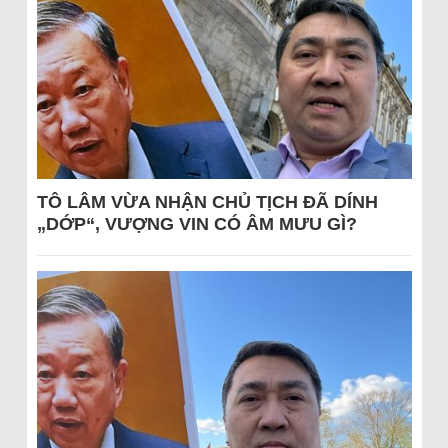
TÔ LÂM VỪA NHẬN CHỦ TỊCH ĐÃ DÍNH
„DỚP“, VƯỢNG VIN CÓ ÂM MƯU GÌ?