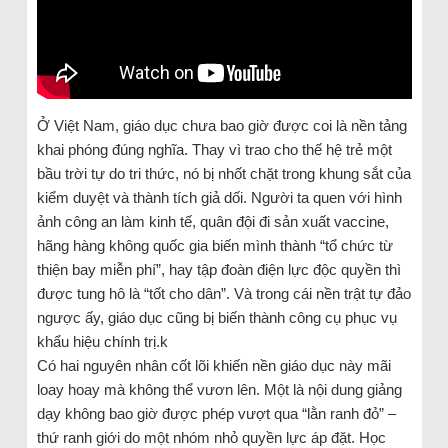
Ở Việt Nam, giáo dục chưa bao giờ được coi là nền tảng
khai phóng đúng nghĩa. Thay vì trao cho thế hệ trẻ một
bầu trời tự do tri thức, nó bị nhốt chặt trong khung sắt của
kiểm duyệt và thành tích giả dối. Người ta quen với hình
ảnh công an làm kinh tế, quân đội đi sản xuất vaccine,
hãng hàng không quốc gia biến mình thành “tổ chức từ
thiện bay miễn phí”, hay tập đoàn điện lực độc quyền thì
được tung hô là “tốt cho dân”. Và trong cái nền trật tự đảo
ngược ấy, giáo dục cũng bị biến thành công cụ phục vụ
khẩu hiệu chính trị.k
Có hai nguyên nhân cốt lõi khiến nền giáo dục này mãi
loay hoay mà không thể vươn lên. Một là nội dung giảng
dạy không bao giờ được phép vượt qua “lằn ranh đỏ” –
thứ ranh giới do một nhóm nhỏ quyền lực áp đặt. Học