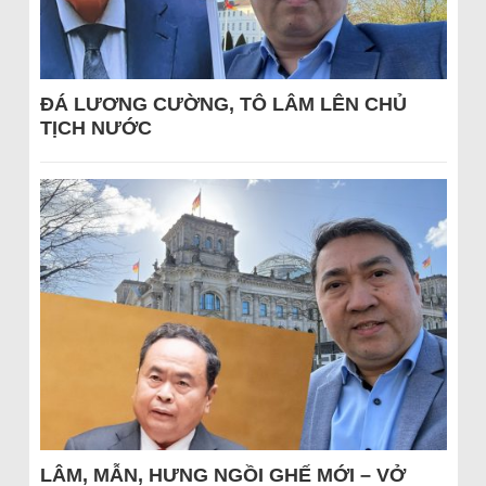
ĐÁ LƯƠNG CƯỜNG, TÔ LÂM LÊN CHỦ
TỊCH NƯỚC
LÂM, MẪN, HƯNG NGỒI GHẾ MỚI – VỞ