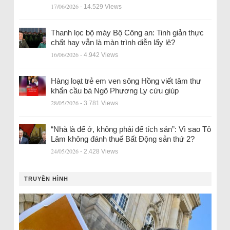
17/06/2026
- 14.529 Views
Thanh lọc bộ máy Bộ Công an: Tinh giản thực
chất hay vẫn là màn trình diễn lấy lệ?
16/06/2026
- 4.942 Views
Hàng loạt trẻ em ven sông Hồng viết tâm thư
khẩn cầu bà Ngô Phương Ly cứu giúp
28/05/2026
- 3.781 Views
“Nhà là để ở, không phải để tích sản”: Vì sao Tô
Lâm không đánh thuế Bất Động sản thứ 2?
24/05/2026
- 2.428 Views
TRUYỀN HÌNH