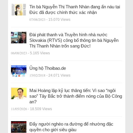
Tin bà Nguyễn Thị Thanh Nhàn đang ẩn náu tại
Đức đã được chính thức xác nhận
07/08/2023
- 15.070 Views
Đài phát thanh và Truyền hình nhà nước
Slovakia (RTVS) công bố thông tin bà Nguyễn
Thị Thanh Nhàn trốn sang Đức!
06/08/2023
- 5.165 Views
Ủng hộ Thoibao.de
15/02/2018
- 24.071 Views
Mai Hoàng lập kỷ lục thăng tiến: Vì sao “ngôi
sao” Tây Bắc trở thành điểm nóng của Bộ Công
an?
11/05/2026
- 18.509 Views
Đẩy người nghèo ra đường để nhường đặc
quyền cho giới siêu giàu