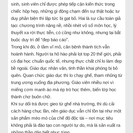
sinh, sinh viên chỉ được phép tiếp cận kiến thức trong
chiếc hộp hẹp, những gì động chạm đến sự thật hoặc tư
duy phản biện thì lập tức bị gạt bỏ. Hai là sự cầu toàn giả
tạo: chương trình nặng nề, nhồi nhét vô số môn học, lý
thuyết xa rời thực tiễn, có cũng như không, nhưng lại bắt
buộc duy trì để “đẹp báo cáo”.
Trong khi đó, ở tầm vĩ mô, căn bệnh thành tích vẫn
hoành hành. Người ta hô hào phải lọt top 20 thế giới, phải
có đại học chuẩn quốc tế, nhưng thực chất chỉ lo làm đẹp
bề ngoài. Giáo dục nhân văn, tinh thần khai phóng bị bỏ
quên. Quan chức giáo dục thì lo chạy ghế, tham nhũng từ
trung ương xuống địa phương. Giáo viên nhiều nơi vì
miếng cơm manh áo mà ép trò học thêm, biến lớp học
thành chợ buôn chữ.
Khi sự dối trá được gieo từ ghế nhà trường, thì dù cải
cách hàng chục lần, nền giáo dục vẫn chỉ tồn tại như một
sản phẩm méo mó của chế độ độc tài – nơi mục tiêu
không phải là đào tạo con người tự do, mà là sản xuất ra
những thần dân biết phục tùng.