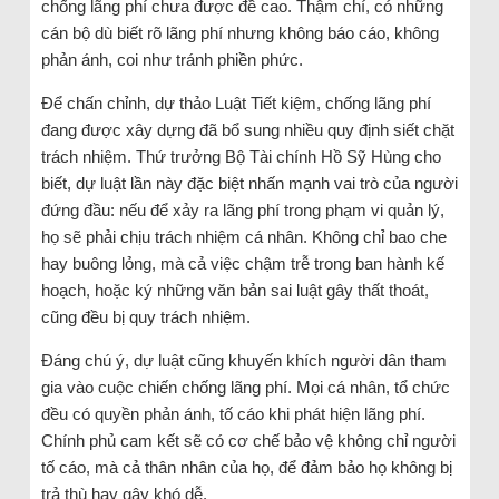
chống lãng phí chưa được đề cao. Thậm chí, có những
cán bộ dù biết rõ lãng phí nhưng không báo cáo, không
phản ánh, coi như tránh phiền phức.
Để chấn chỉnh, dự thảo Luật Tiết kiệm, chống lãng phí
đang được xây dựng đã bổ sung nhiều quy định siết chặt
trách nhiệm. Thứ trưởng Bộ Tài chính Hồ Sỹ Hùng cho
biết, dự luật lần này đặc biệt nhấn mạnh vai trò của người
đứng đầu: nếu để xảy ra lãng phí trong phạm vi quản lý,
họ sẽ phải chịu trách nhiệm cá nhân. Không chỉ bao che
hay buông lỏng, mà cả việc chậm trễ trong ban hành kế
hoạch, hoặc ký những văn bản sai luật gây thất thoát,
cũng đều bị quy trách nhiệm.
Đáng chú ý, dự luật cũng khuyến khích người dân tham
gia vào cuộc chiến chống lãng phí. Mọi cá nhân, tổ chức
đều có quyền phản ánh, tố cáo khi phát hiện lãng phí.
Chính phủ cam kết sẽ có cơ chế bảo vệ không chỉ người
tố cáo, mà cả thân nhân của họ, để đảm bảo họ không bị
trả thù hay gây khó dễ.