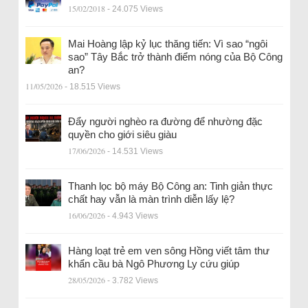
15/02/2018
- 24.075 Views
Mai Hoàng lập kỷ lục thăng tiến: Vì sao “ngôi
sao” Tây Bắc trở thành điểm nóng của Bộ Công
an?
11/05/2026
- 18.515 Views
Đẩy người nghèo ra đường để nhường đặc
quyền cho giới siêu giàu
17/06/2026
- 14.531 Views
Thanh lọc bộ máy Bộ Công an: Tinh giản thực
chất hay vẫn là màn trình diễn lấy lệ?
16/06/2026
- 4.943 Views
Hàng loạt trẻ em ven sông Hồng viết tâm thư
khẩn cầu bà Ngô Phương Ly cứu giúp
28/05/2026
- 3.782 Views