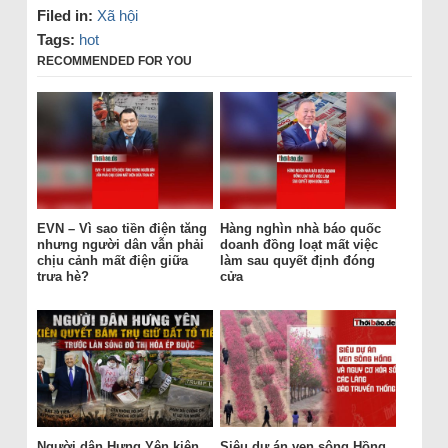
Filed in:
Xã hội
Tags:
hot
RECOMMENDED FOR YOU
EVN – Vì sao tiền điện tăng
Hàng nghìn nhà báo quốc
nhưng người dân vẫn phải
doanh đồng loạt mất việc
chịu cảnh mất điện giữa
làm sau quyết định đóng
trưa hè?
cửa
Người dân Hưng Yên kiên
Siêu dự án ven sông Hồng