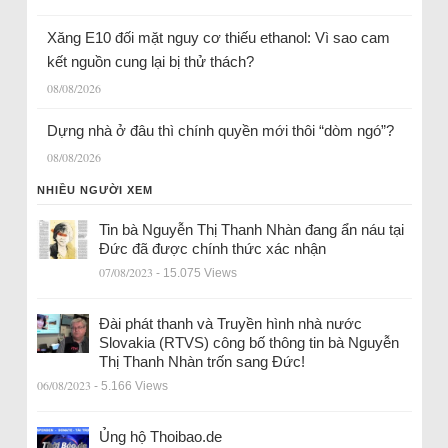
Xăng E10 đối mặt nguy cơ thiếu ethanol: Vì sao cam
kết nguồn cung lại bị thử thách?
08/08/2026
Dựng nhà ở đâu thì chính quyền mới thôi “dòm ngó”?
08/08/2026
NHIỀU NGƯỜI XEM
Tin bà Nguyễn Thị Thanh Nhàn đang ẩn náu tại
Đức đã được chính thức xác nhận
07/08/2023
- 15.075 Views
Đài phát thanh và Truyền hình nhà nước
Slovakia (RTVS) công bố thông tin bà Nguyễn
Thị Thanh Nhàn trốn sang Đức!
06/08/2023
- 5.166 Views
Ủng hộ Thoibao.de