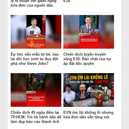
tỷ lệ thuận với gánh nặng
E10
hóa đơn của người dân
Ép học văn mẫu từ bé, sao
Chiến dịch tuyên truyền
lại đòi học sinh tư duy đột
xăng E10: Bản chất của sự
phá như Steve Jobs?
áp đặt độc quyền
Chiến dịch 45 ngày đêm tại
EVN ôm lãi khổng lồ nhưng
TP.HCM: Trò hề hành dân để
hóa đơn dân vẫn tăng vọt
làm đẹp báo cáo thành tích