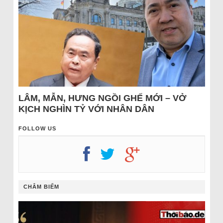
LÂM, MẪN, HƯNG NGỒI GHẾ MỚI – VỞ
KỊCH NGHÌN TỶ VỚI NHÂN DÂN
FOLLOW US
CHÂM BIẾM