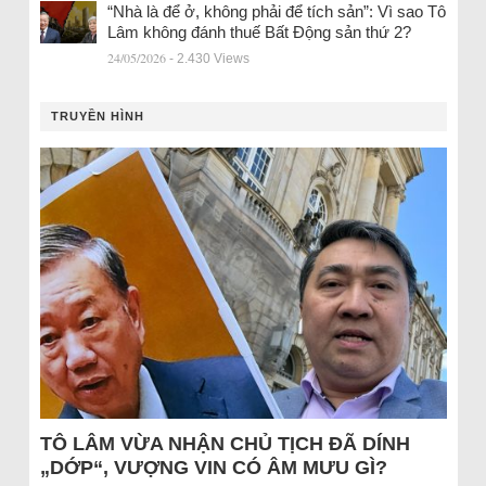
“Nhà là để ở, không phải để tích sản”: Vì sao Tô
Lâm không đánh thuế Bất Động sản thứ 2?
24/05/2026
- 2.430 Views
TRUYỀN HÌNH
TÔ LÂM VỪA NHẬN CHỦ TỊCH ĐÃ DÍNH
„DỚP“, VƯỢNG VIN CÓ ÂM MƯU GÌ?