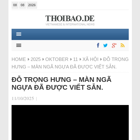
08
08
2026
HOME
2025
OKTOBER
11
XÃ HỘI
ĐỖ TRỌNG
HƯNG – MÀN NGÃ NGỰA ĐÃ ĐƯỢC VIẾT SẴN.
ĐỖ TRỌNG HƯNG – MÀN NGÃ
NGỰA ĐÃ ĐƯỢC VIẾT SẴN.
11/10/2025
|