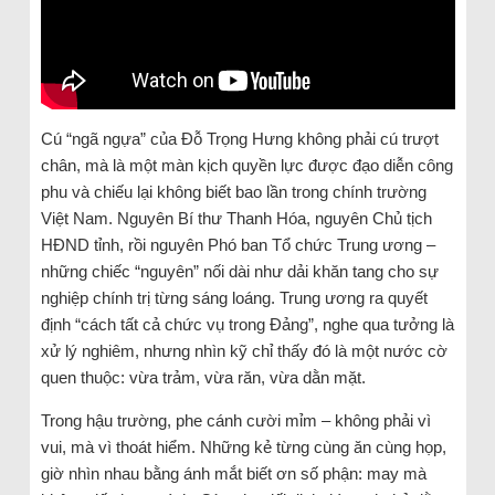
Cú “ngã ngựa” của Đỗ Trọng Hưng không phải cú trượt
chân, mà là một màn kịch quyền lực được đạo diễn công
phu và chiếu lại không biết bao lần trong chính trường
Việt Nam. Nguyên Bí thư Thanh Hóa, nguyên Chủ tịch
HĐND tỉnh, rồi nguyên Phó ban Tổ chức Trung ương –
những chiếc “nguyên” nối dài như dải khăn tang cho sự
nghiệp chính trị từng sáng loáng. Trung ương ra quyết
định “cách tất cả chức vụ trong Đảng”, nghe qua tưởng là
xử lý nghiêm, nhưng nhìn kỹ chỉ thấy đó là một nước cờ
quen thuộc: vừa trảm, vừa răn, vừa dằn mặt.
Trong hậu trường, phe cánh cười mỉm – không phải vì
vui, mà vì thoát hiểm. Những kẻ từng cùng ăn cùng họp,
giờ nhìn nhau bằng ánh mắt biết ơn số phận: may mà