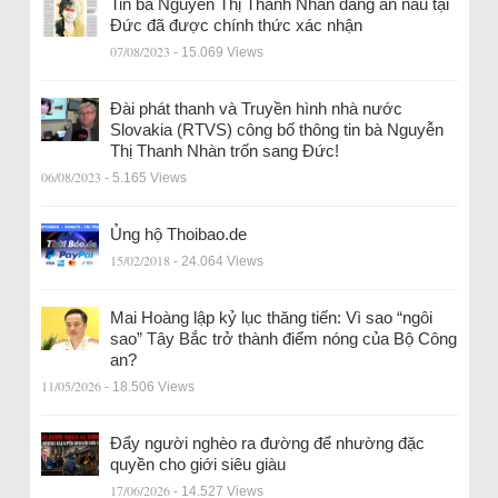
Tin bà Nguyễn Thị Thanh Nhàn đang ẩn náu tại
Đức đã được chính thức xác nhận
07/08/2023
- 15.069 Views
Đài phát thanh và Truyền hình nhà nước
Slovakia (RTVS) công bố thông tin bà Nguyễn
Thị Thanh Nhàn trốn sang Đức!
06/08/2023
- 5.165 Views
Ủng hộ Thoibao.de
15/02/2018
- 24.064 Views
Mai Hoàng lập kỷ lục thăng tiến: Vì sao “ngôi
sao” Tây Bắc trở thành điểm nóng của Bộ Công
an?
11/05/2026
- 18.506 Views
Đẩy người nghèo ra đường để nhường đặc
quyền cho giới siêu giàu
17/06/2026
- 14.527 Views