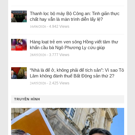
Thanh lọc bộ máy Bộ Công an: Tinh giản thực
chất hay vẫn là màn trình diễn lấy lệ?
16/06/2026
- 4.942 Views
Hàng loạt trẻ em ven sông Hồng viết tâm thư
khẩn cầu bà Ngô Phương Ly cứu giúp
28/05/2026
- 3.777 Views
“Nhà là để ở, không phải để tích sản”: Vì sao Tô
Lâm không đánh thuế Bất Động sản thứ 2?
24/05/2026
- 2.425 Views
TRUYỀN HÌNH