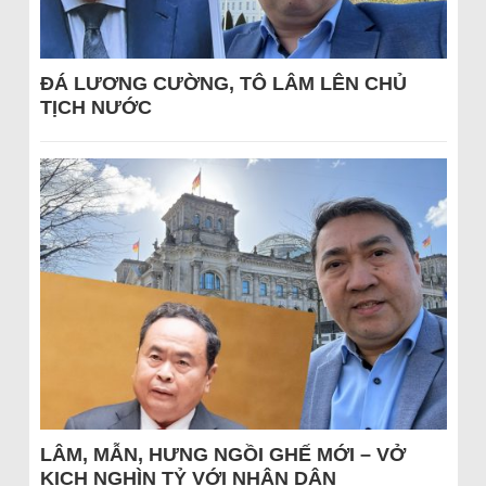
ĐÁ LƯƠNG CƯỜNG, TÔ LÂM LÊN CHỦ
TỊCH NƯỚC
LÂM, MẪN, HƯNG NGỒI GHẾ MỚI – VỞ
KỊCH NGHÌN TỶ VỚI NHÂN DÂN