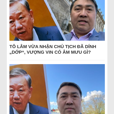
TÔ LÂM VỪA NHẬN CHỦ TỊCH ĐÃ DÍNH
„DỚP“, VƯỢNG VIN CÓ ÂM MƯU GÌ?