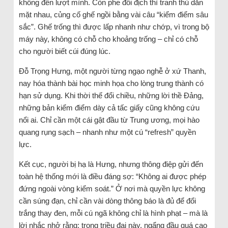
không đến lượt mình. Còn phe đối địch thì tranh thủ dằn
mặt nhau, củng cố ghế ngồi bằng vài câu “kiểm điểm sâu
sắc”. Ghế trống thì được lấp nhanh như chớp, vì trong bộ
máy này, không có chỗ cho khoảng trống – chỉ có chỗ
cho người biết cúi đúng lúc.
Đỗ Trọng Hưng, một người từng ngạo nghễ ở xứ Thanh,
nay hóa thành bài học minh họa cho lòng trung thành có
hạn sử dụng. Khi thời thế đổi chiều, những lời thề Đảng,
những bản kiểm điểm dày cả tấc giấy cũng không cứu
nổi ai. Chỉ cần một cái gật đầu từ Trung ương, mọi hào
quang rụng sạch – nhanh như một cú “refresh” quyền
lực.
Kết cục, người bị hạ là Hưng, nhưng thông điệp gửi đến
toàn hệ thống mới là điều đáng sợ: “Không ai được phép
đứng ngoài vòng kiểm soát.” Ở nơi mà quyền lực không
cần súng đạn, chỉ cần vài dòng thông báo là đủ để đổi
trắng thay đen, mỗi cú ngã không chỉ là hình phạt – mà là
lời nhắc nhở rằng: trong triều đại này, ngẩng đầu quá cao