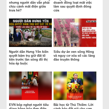
nhưng người dân vẫn phải
doanh đồng loạt mất việc
chịu cảnh mất điện giữa
làm sau quyết định đóng
trưa hè?
cửa
Người dân Hưng Yên kiên
Siêu dự án ven sông Hồng
quyết bám trụ giữ đất tổ
và nguy cơ xóa sổ các làng
tiên trước làn sóng đô thị
đào truyền thống
hóa ép buộc
EVN bóp nghẹt người tiêu
Bài học từ Thủ Thiêm: Lời
dùng bằng hóa đơn điện
cảnh báo đắt giá cho cơn