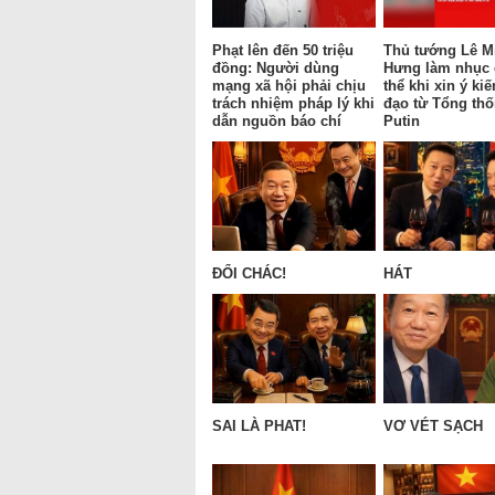
Phạt lên đến 50 triệu
Thủ tướng Lê M
đồng: Người dùng
Hưng làm nhục
mạng xã hội phải chịu
thể khi xin ý kiế
trách nhiệm pháp lý khi
đạo từ Tổng th
dẫn nguồn báo chí
Putin
ĐỔI CHÁC!
HÁT
SAI LÀ PHAT!
VƠ VÉT SẠCH