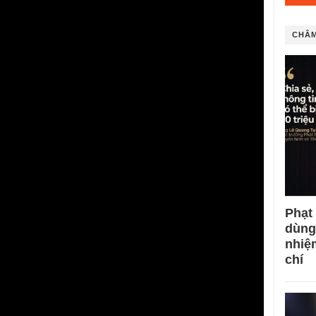
CHÂM
Phạt
dùng
nhiệ
chí