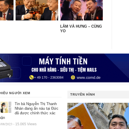
LÂM VÀ HƯNG – CÙNG
YO
HIỀU NGƯỜI XEM
TRUYỀN HÌNH
Tin bà Nguyễn Thị Thanh
Nhàn đang ẩn náu tại Đức
đã được chính thức xác
hận
/08/2023
- 15.065 Views