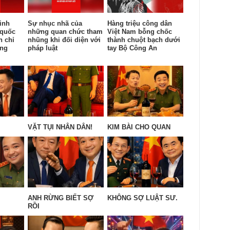
inh
Sự nhục nhã của
Hàng triệu công dân
 quốc
những quan chức tham
Việt Nam bỗng chốc
n chỉ
nhũng khi đối diện với
thành chuột bạch dưới
ống
pháp luật
tay Bộ Công An
VẶT TỤI NHÂN DÂN!
KIM BÀI CHO QUAN
ANH RỪNG BIẾT SỢ
KHÔNG SỢ LUẬT SƯ.
RỒI