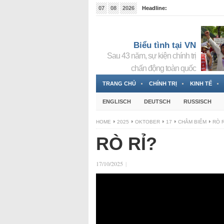
07
08
2026
Headline:
Tin bà Nguyễn Thị Thanh Nhàn đang ẩn náu tại Đức
Biểu tình tại VN
Sau 43 năm, sự kiện chính trị
chấn động toàn quốc
TRANG CHỦ
CHÍNH TRỊ
KINH TẾ
ENGLISCH
DEUTSCH
RUSSISCH
HOME
2025
OKTOBER
17
CHÂM BIẾM
RÒ R
RÒ RỈ?
17/10/2025
|