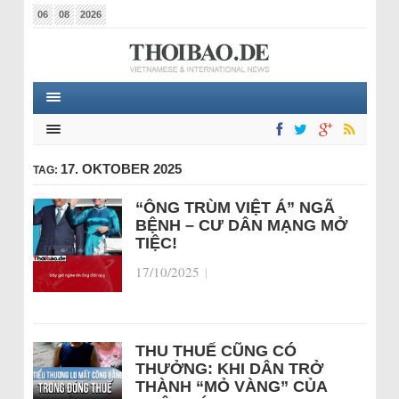
06
08
2026
17. OKTOBER 2025
TAG:
“ÔNG TRÙM VIỆT Á” NGÃ
BỆNH – CƯ DÂN MẠNG MỞ
TIỆC!
17/10/2025
|
THU THUẾ CŨNG CÓ
THƯỞNG: KHI DÂN TRỞ
THÀNH “MỎ VÀNG” CỦA