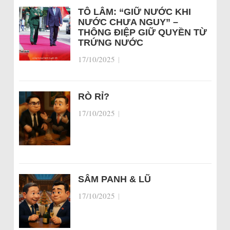
TÔ LÂM: “GIỮ NƯỚC KHI
NƯỚC CHƯA NGUY” –
THÔNG ĐIỆP GIỮ QUYỀN TỪ
TRỨNG NƯỚC
17/10/2025
|
RÒ RỈ?
17/10/2025
|
SÂM PANH & LŨ
17/10/2025
|