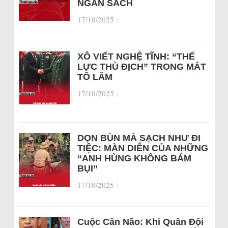
NGÂN SÁCH
17/10/2025
|
XÔ VIẾT NGHỆ TĨNH: “THẾ
LỰC THÙ ĐỊCH” TRONG MẮT
TÔ LÂM
17/10/2025
|
DỌN BÙN MÀ SẠCH NHƯ ĐI
TIỆC: MÀN DIỄN CỦA NHỮNG
“ANH HÙNG KHÔNG BÁM
BỤI”
17/10/2025
|
Cuộc Cân Não: Khi Quân Đội