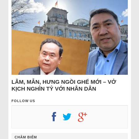
LÂM, MẪN, HƯNG NGỒI GHẾ MỚI – VỞ
KỊCH NGHÌN TỶ VỚI NHÂN DÂN
FOLLOW US
CHÂM BIẾM