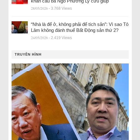
khẩn cầu bà Ngô Phương Ly cứu giúp
28/05/2026
- 3.768 Views
“Nhà là để ở, không phải để tích sản”: Vì sao Tô
Lâm không đánh thuế Bất Động sản thứ 2?
24/05/2026
- 2.419 Views
TRUYỀN HÌNH