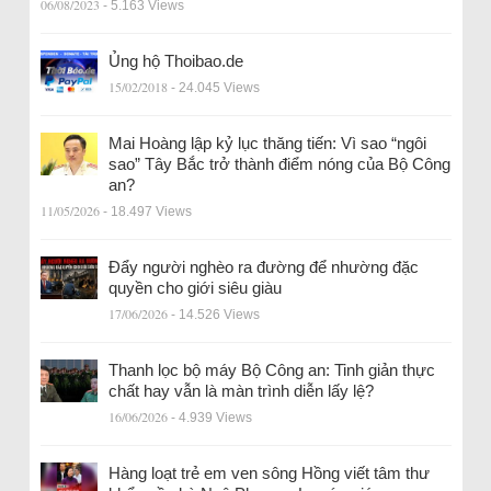
06/08/2023
- 5.163 Views
Ủng hộ Thoibao.de
15/02/2018
- 24.045 Views
Mai Hoàng lập kỷ lục thăng tiến: Vì sao “ngôi
sao” Tây Bắc trở thành điểm nóng của Bộ Công
an?
11/05/2026
- 18.497 Views
Đẩy người nghèo ra đường để nhường đặc
quyền cho giới siêu giàu
17/06/2026
- 14.526 Views
Thanh lọc bộ máy Bộ Công an: Tinh giản thực
chất hay vẫn là màn trình diễn lấy lệ?
16/06/2026
- 4.939 Views
Hàng loạt trẻ em ven sông Hồng viết tâm thư