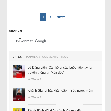
1
2
NEXT →
SEARCH
LATEST
POPULAR
COMMENTS
TAGS
56 Đảng viên, Cán bộ bị cáo buộc tiếp tay lan
truyền thông tin ‘xấu độc’
05/08/2026
Khánh Sky bị bắt khẩn cấp – Yêu nước mõm
05/08/2026
Shark Bình đối diện cáo buộc rửa tiền