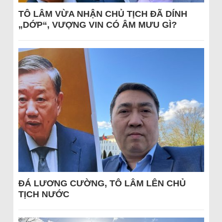
TÔ LÂM VỪA NHẬN CHỦ TỊCH ĐÃ DÍNH
„DỚP“, VƯỢNG VIN CÓ ÂM MƯU GÌ?
ĐÁ LƯƠNG CƯỜNG, TÔ LÂM LÊN CHỦ
TỊCH NƯỚC