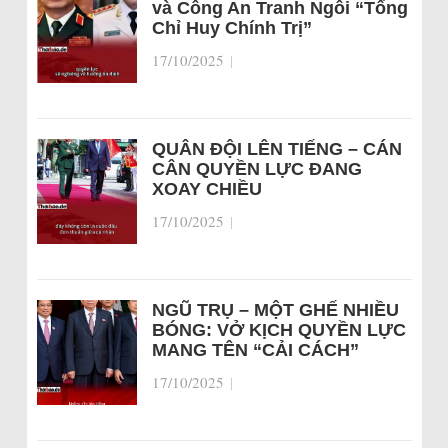
và Công An Tranh Ngôi “Tổng
Chỉ Huy Chính Trị”
17/10/2025
|
QUÂN ĐỘI LÊN TIẾNG – CÁN
CÂN QUYỀN LỰC ĐANG
XOAY CHIỀU
17/10/2025
|
NGŨ TRỤ – MỘT GHẾ NHIỀU
BÓNG: VỞ KỊCH QUYỀN LỰC
MANG TÊN “CẢI CÁCH”
17/10/2025
|