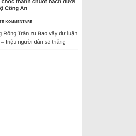
 chốc thành chuột bạch dưới
Bộ Công An
TE KOMMENTARE
g Rồng Trần
zu
Bao vây dư luận
 – triệu người dân sẽ thắng