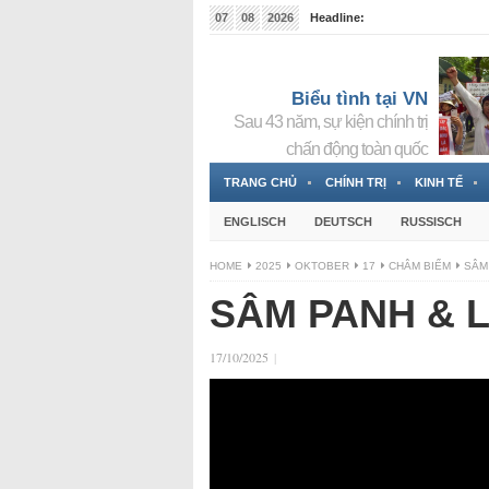
07
08
2026
Headline:
Tin bà Nguyễn Thị Thanh Nhàn đang ẩn náu tại Đức
Biểu tình tại VN
Sau 43 năm, sự kiện chính trị
chấn động toàn quốc
TRANG CHỦ
CHÍNH TRỊ
KINH TẾ
ENGLISCH
DEUTSCH
RUSSISCH
HOME
2025
OKTOBER
17
CHÂM BIẾM
SÂM
SÂM PANH & 
17/10/2025
|