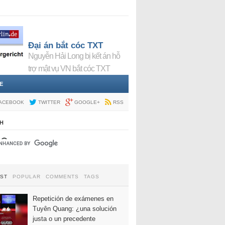
Đại án bắt cóc TXT
Nguyễn Hải Long bị kết án hỗ
trợ mật vụ VN bắt cóc TXT
E
ACEBOOK
TWITTER
GOOGLE+
RSS
H
EST
POPULAR
COMMENTS
TAGS
Repetición de exámenes en
Tuyên Quang: ¿una solución
justa o un precedente