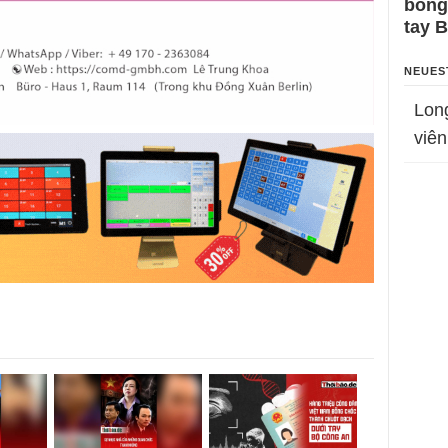
bỗng
tay 
NEUES
Lon
viên