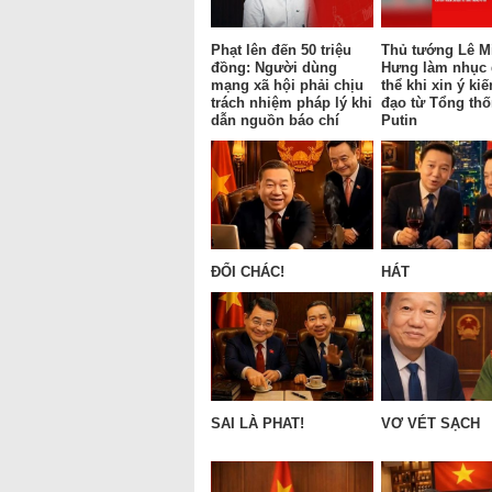
Phạt lên đến 50 triệu
Thủ tướng Lê M
đồng: Người dùng
Hưng làm nhục
mạng xã hội phải chịu
thể khi xin ý kiế
trách nhiệm pháp lý khi
đạo từ Tổng th
dẫn nguồn báo chí
Putin
ĐỔI CHÁC!
HÁT
SAI LÀ PHAT!
VƠ VÉT SẠCH