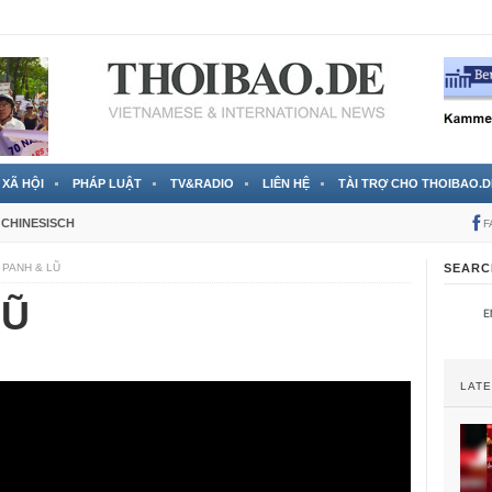
 đã được chính thức xác nhận
3 Jahren ago
XÃ HỘI
PHÁP LUẬT
TV&RADIO
LIÊN HỆ
TÀI TRỢ CHO THOIBAO.D
CHINESISCH
F
 PANH & LŨ
SEARC
LŨ
LAT