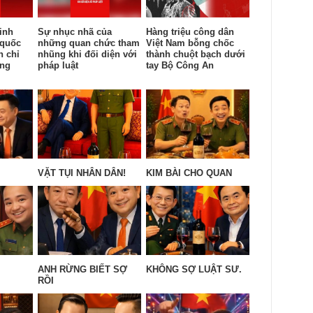
inh
Sự nhục nhã của
Hàng triệu công dân
 quốc
những quan chức tham
Việt Nam bỗng chốc
n chỉ
nhũng khi đối diện với
thành chuột bạch dưới
ống
pháp luật
tay Bộ Công An
VẶT TỤI NHÂN DÂN!
KIM BÀI CHO QUAN
ANH RỪNG BIẾT SỢ
KHÔNG SỢ LUẬT SƯ.
RỒI