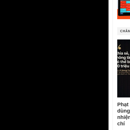
CHÂM
Phạt
dùng
nhiệ
chí