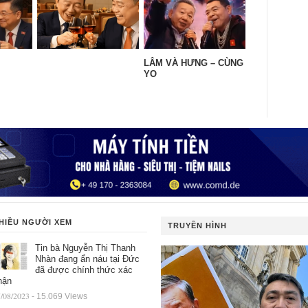
LÂM VÀ HƯNG – CÙNG
YO
HIỀU NGƯỜI XEM
TRUYỀN HÌNH
Tin bà Nguyễn Thị Thanh
Nhàn đang ẩn náu tại Đức
đã được chính thức xác
hận
/08/2023
- 15.069 Views