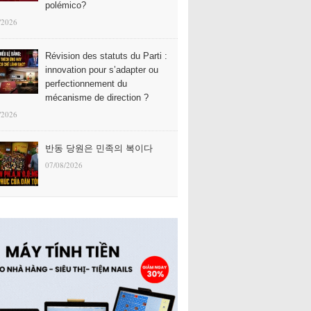
polémico?
/2026
Révision des statuts du Parti :
innovation pour s’adapter ou
perfectionnement du
mécanisme de direction ?
/2026
반동 당원은 민족의 복이다
07/08/2026