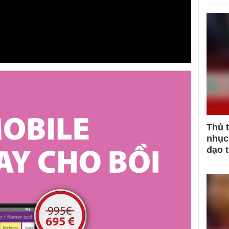
Thủ 
nhục 
đạo 