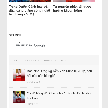
Trung Quốc: Cảnh báo trả
Tự nguyện nhận tội được
đũa, căng thẳng công nghệ
hưởng khoan hồng
leo thang với Mỹ
SEARCH
LATEST
POPULAR
COMMENTS
TAGS
Bắc ninh: Ông Nguyễn Văn Dũng bị xử lý, câu
hỏi nào còn bỏ ngỏ?
08/08/2026
Cá độ bóng đá: Chủ tịch xã Thanh Hóa bị khai
trừ Đảng
08/08/2026