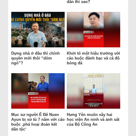
dân thì sao?
Dựng nhà ở đâu thì chính
Khởi tố một hiệu trưởng với
quyền mới thôi “dòm
cáo buộc đánh bạc và cá độ
ngó”?
bóng đá
Mục sư người Ê Đê Nuen
Hưng Yên muốn xây hai
Ayun bị xử tù 7 năm với cáo
học viện An ninh và ảnh sát
buộc ‚phá hoại đoàn kết
của Bộ Công An
dân tộc‘