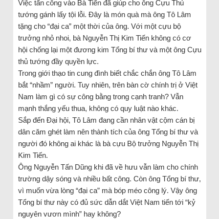
Việc tấn công vào Bà Tiến đã giúp cho ông Cựu Thủ
tướng gánh lấy tội lỗi. Đây là món quà mà ông Tô Lâm
tặng cho “đại ca” một thời của ông. Với một cựu bộ
trưởng nhỏ nhoi, bà Nguyễn Thị Kim Tiến không có cơ
hội chống lại một đương kim Tổng bí thư và một ông Cựu
thủ tướng đầy quyền lực.
Trong giới thạo tin cung đình biết chắc chắn ông Tô Lâm
bắt “nhầm” người. Tuy nhiên, trên bàn cờ chính trị ở Việt
Nam làm gì có sự công bằng trong cạnh tranh? Vẫn
mạnh thắng yếu thua, không có quy luật nào khác.
Sắp đến Đại hội, Tô Lâm đang cần nhân vật cộm cán bị
dân căm ghét làm nên thành tích của ông Tổng bí thư và
người đó không ai khác là bà cựu Bộ trưởng Nguyễn Thị
Kim Tiến.
Ông Nguyễn Tấn Dũng khi đã về hưu vẫn làm cho chính
trường dậy sóng và nhiều bất công. Còn ông Tổng bí thư,
vì muốn vừa lòng “đại ca” mà bóp méo công lý. Vậy ông
Tổng bí thư này có đủ sức dẫn dắt Việt Nam tiến tới “kỷ
nguyên vươn mình” hay không?