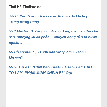
Thái Hà-Thoibao.de
>> Bí thư Khánh Hòa bị mất 10 triệu đô khi họp
Trung ương Đảng
>> “ Gia tộc TL đang có những động thái bán tháo tài
sản, nhượng lại cổ phần… chuyển dòng tiền ra nước
ngoài! „
>> Hồ sơ MẬT: „ TL chỉ đạo xử lý V.in + Tech +
Mà.san“
>> VỊ TRÍ A1: PHAN VĂN GIANG THẮNG ÁP ĐẢO.
TÔ LÂM, PHẠM MINH CHÍNH BỊ LOẠI