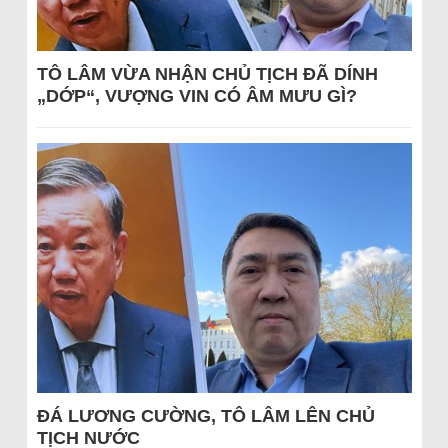
TÔ LÂM VỪA NHẬN CHỦ TỊCH ĐÃ DÍNH
„DỚP“, VƯỢNG VIN CÓ ÂM MƯU GÌ?
ĐÁ LƯƠNG CƯỜNG, TÔ LÂM LÊN CHỦ
TỊCH NƯỚC