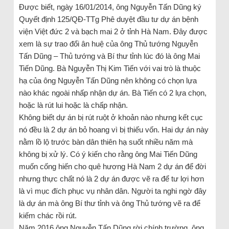
Được biết, ngày 16/01/2014, ông Nguyễn Tấn Dũng ký
Quyết định 125/QĐ-TTg Phê duyệt đầu tư dự án bệnh
viện Việt đức 2 và bạch mai 2 ở tỉnh Hà Nam. Đây được
xem là sự trao đổi ân huệ của ông Thủ tướng Nguyễn
Tấn Dũng – Thủ tướng và Bí thư tỉnh lúc đó là ông Mai
Tiến Dũng. Bà Nguyễn Thị Kim Tiến với vai trò là thuộc
hạ của ông Nguyễn Tấn Dũng nên không có chọn lựa
nào khác ngoài nhấp nhận dự án. Bà Tiến có 2 lựa chọn,
hoặc là rút lui hoặc là chấp nhận.
Không biết dự án bị rút ruột ở khoản nào nhưng kết cục
nó đều là 2 dự án bỏ hoang vì bị thiếu vốn. Hai dự án này
nằm lồ lộ trước bàn dân thiên hạ suốt nhiều năm mà
không bị xử lý. Có ý kiến cho rằng ông Mai Tiến Dũng
muốn cống hiến cho quê hương Hà Nam 2 dự án để đời
nhưng thực chất nó là 2 dự án được vẽ ra để tư lợi hơn
là vì mục đích phục vụ nhân dân. Người ta nghi ngờ đây
là dự án mà ông Bí thư tỉnh và ông Thủ tướng vẽ ra để
kiếm chác rồi rút.
Năm 2016 ông Nguyễn Tấn Dũng rời chính trường, ông