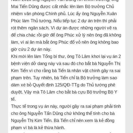
Mai Tiến Dũng được cất nhắc lên làm Bộ trưởng Chủ
nhiệm văn phòng Chính phủ. Lúc ấy ông Nguyễn Xuân
Phúc làm Thủ tướng. Nếu tiếp tục 2 dự án trên thì phải
rót thêm ngân sách. Vì dự án được những người vẽ ra
để chia chác rồi giờ để ông Phúc xử lý nên ông đã không
làm, vì ai ăn mà bắt ông Phúc đổ vỏ nên ông không bao
giờ cứu 2 dự án này.
Khi mới lên làm Tổng bí thư, ông Tô Lâm khơi lại vụ án 2
bệnh viện dở dang này và sau đó cho bắt bà Nguyễn Thị
Kim Tiến vì cho rằng bà Tiến là nhân vật chính gây ra sai
phạm trên. Tuy nhiên, bà Tiến chỉ là Bộ trưởng làm sao
dám xé bỏ Quyết định 125/QĐ-TTg do Thủ tướng phê
duyệt. Vậy mà Tô Lâm cho bắt bà cựu Bộ trưởng Bộ Y
tế.
Thực tế trong vụ án này, người gây ra sai phạm phải tính
cho ông Nguyễn Tấn Dũng chứ không thể tính cho bà
Nguyễn Thị Kim Tiến. Bà Tiến chỉ nên xem là kẻ đồng
phạm vì bà là kẻ thừa hành.