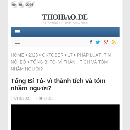
09
08
2026
HOME
2025
OKTOBER
17
PHÁP LUẬT
,
TIN
NỘI BỘ
TỔNG BÍ TÔ- VÌ THÀNH TÍCH VÀ TÓM
NHẦM NGƯỜI?
Tổng Bí Tô- vì thành tích và tóm
nhầm người?
17/10/2025
|
|
17.524