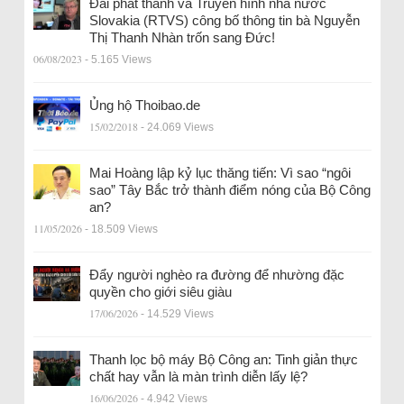
Đài phát thanh và Truyền hình nhà nước
Slovakia (RTVS) công bố thông tin bà Nguyễn
Thị Thanh Nhàn trốn sang Đức!
06/08/2023
- 5.165 Views
Ủng hộ Thoibao.de
15/02/2018
- 24.069 Views
Mai Hoàng lập kỷ lục thăng tiến: Vì sao “ngôi
sao” Tây Bắc trở thành điểm nóng của Bộ Công
an?
11/05/2026
- 18.509 Views
Đẩy người nghèo ra đường để nhường đặc
quyền cho giới siêu giàu
17/06/2026
- 14.529 Views
Thanh lọc bộ máy Bộ Công an: Tinh giản thực
chất hay vẫn là màn trình diễn lấy lệ?
16/06/2026
- 4.942 Views