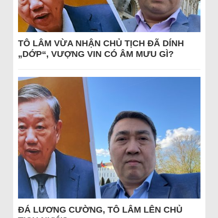
TÔ LÂM VỪA NHẬN CHỦ TỊCH ĐÃ DÍNH
„DỚP“, VƯỢNG VIN CÓ ÂM MƯU GÌ?
ĐÁ LƯƠNG CƯỜNG, TÔ LÂM LÊN CHỦ