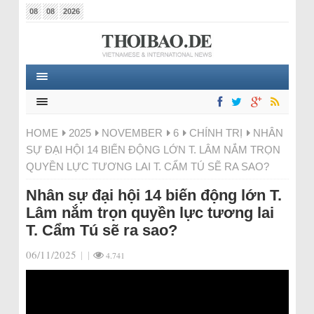
08
08
2026
HOME
2025
NOVEMBER
6
CHÍNH TRỊ
NHÂN
SỰ ĐẠI HỘI 14 BIẾN ĐỘNG LỚN T. LÂM NẮM TRỌN
QUYỀN LỰC TƯƠNG LAI T. CẨM TÚ SẼ RA SAO?
Nhân sự đại hội 14 biến động lớn T.
Lâm nắm trọn quyền lực tương lai
T. Cẩm Tú sẽ ra sao?
06/11/2025
|
|
4.741