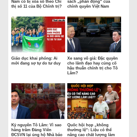
Nam có bị xóa sổ theo Chỉ
sách „phản động“ của
thị số 11 của Bộ Chính trị?
chính quyền Việt Nam
Giáo dục khai phóng: Ai
Xe sang vô giá: Đặc quyền
mới đang sợ tự do tư duy
cho lãnh đạo hay củng cố
hậu thuẫn chính trị cho Tô
Lâm?
Kỷ nguyên Tô Lâm: Vì sao
Quốc hội họp „không
hàng trăm Đảng Viên
thường lệ“: Liệu có thể
ĐCSVN lại ủng hộ Nhà báo
nâng cao chất lượng làm