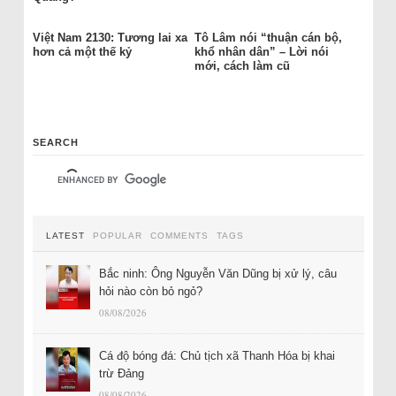
Việt Nam 2130: Tương lai xa
Tô Lâm nói “thuận cán bộ,
hơn cả một thế kỷ
khổ nhân dân” – Lời nói
mới, cách làm cũ
SEARCH
LATEST
POPULAR
COMMENTS
TAGS
Bắc ninh: Ông Nguyễn Văn Dũng bị xử lý, câu
hỏi nào còn bỏ ngỏ?
08/08/2026
Cá độ bóng đá: Chủ tịch xã Thanh Hóa bị khai
trừ Đảng
08/08/2026