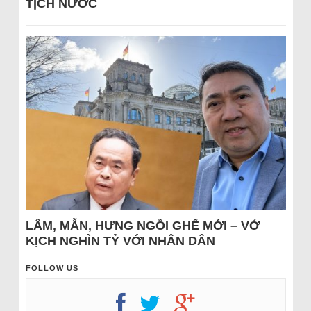
TỊCH NƯỚC
LÂM, MẪN, HƯNG NGỒI GHẾ MỚI – VỞ
KỊCH NGHÌN TỶ VỚI NHÂN DÂN
FOLLOW US