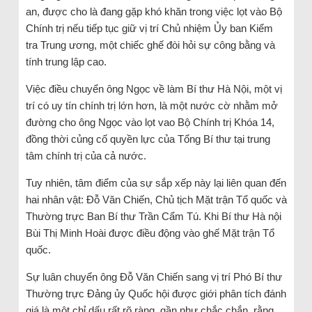
an, được cho là đang gặp khó khăn trong việc lọt vào Bộ
Chính trị nếu tiếp tục giữ vị trí Chủ nhiệm Ủy ban Kiểm
tra Trung ương, một chiếc ghế đòi hỏi sự công bằng và
tính trung lập cao.
Việc điều chuyển ông Ngọc về làm Bí thư Hà Nội, một vị
trí có uy tín chính trị lớn hơn, là một nước cờ nhằm mở
đường cho ông Ngọc vào lọt vao Bộ Chính trị Khóa 14,
đồng thời củng cố quyền lực của Tổng Bí thư tại trung
tâm chính trị của cả nước.
Tuy nhiên, tâm điểm của sự sắp xếp này lại liên quan đến
hai nhân vật: Đỗ Văn Chiến, Chủ tịch Mặt trận Tổ quốc và
Thường trực Ban Bí thư Trần Cẩm Tú. Khi Bí thư Hà nội
Bùi Thị Minh Hoài được điều động vào ghế Mặt trận Tổ
quốc.
Sự luân chuyển ông Đỗ Văn Chiến sang vị trí Phó Bí thư
Thường trực Đảng ủy Quốc hội được giới phân tích đánh
giá là một chỉ dấu rất rõ ràng, gần như chắc chắn, rằng