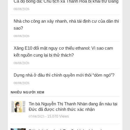
Cá độ bóng đá: Chủ tịch xã Thanh Hóa bị khai trừ Đảng
08/08/2026
Nhà cho công an xây nhanh, nhà tái định cư của dân thì
sao?
08/08/2026
Xăng E10 đối mặt nguy cơ thiếu ethanol: Vì sao cam
kết nguồn cung lại bị thử thách?
08/08/2026
Dựng nhà ở đâu thì chính quyền mới thôi “dòm ngó”?
08/08/2026
NHIỀU NGƯỜI XEM
Tin bà Nguyễn Thị Thanh Nhàn đang ẩn náu tại
Đức đã được chính thức xác nhận
07/08/2023
- 15.070 Views