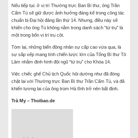
Nếu tiếp tục ở vị trí Thường trực Ban Bí thư, ông Trần
Cẩm Tú sẽ giữ được ảnh hưởng đáng kể trong công tác
chuẩn bị Đại hội đảng lần thứ 14. Nhưng, điều này sẽ
khiến cho ông Tú không nằm trong danh sách “tứ trụ” là
một trong bốn vị trí trụ cột.
Tóm lại, những biến động nhân sự cấp cao vừa qua, là
sự sắp xếp mang tính chiến lược lớn của Tổng Bí thư Tô
Lâm nhằm định hình đội ngũ “tứ trụ” cho Khóa 14.
Việc chiếc ghế Chủ tịch Quốc hội dường như đã đóng
chặt lại với Thường trực Ban Bí thư Trần Cẩm Tú, và đã
khiến tương lai của ông trùm Hà tĩnh trở nên bất định.
Trà My – Thoibao.de