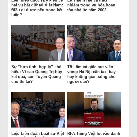
Liên hiệp quốc ra ý kiến về
Lê Thanh Hải và trách
hai vụ bắt giữ tại Việt Nam:
nhiệm trong vụ hỏa hoạn
Điều gì được nêu trong kết
tòa nhà itc năm 2002
luận?
Sự “hợp tình, hợp lý” khó
Tô Lâm và giấc mơ viển
hiểu: Vì sao Quảng Trị hủy
vông: Hà Nội cần taxi bay
kết quả, còn Tuyên Quang
hay không gian sống cho
cho thi lại?
người dân?
Liệu Liên đoàn Luật sư Việt
RFA Tiếng Việt lọt vào danh