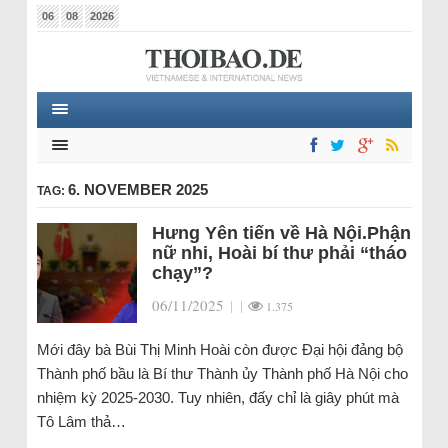
06
08
2026
6. NOVEMBER 2025
TAG:
Hưng Yên tiến về Hà Nội.Phận
nữ nhi, Hoài bí thư phải “tháo
chạy”?
06/11/2025
|
|
1.375
Mới đây bà Bùi Thị Minh Hoài còn được Đại hội đảng bộ
Thành phố bầu là Bí thư Thành ủy Thành phố Hà Nội cho
nhiệm kỳ 2025-2030. Tuy nhiên, đấy chỉ là giây phút mà
Tô Lâm thả…