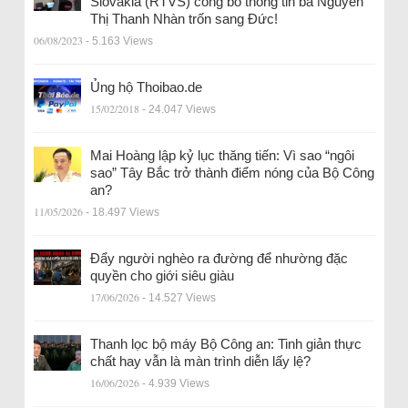
Slovakia (RTVS) công bố thông tin bà Nguyễn
Thị Thanh Nhàn trốn sang Đức!
06/08/2023
- 5.163 Views
Ủng hộ Thoibao.de
15/02/2018
- 24.047 Views
Mai Hoàng lập kỷ lục thăng tiến: Vì sao “ngôi
sao” Tây Bắc trở thành điểm nóng của Bộ Công
an?
11/05/2026
- 18.497 Views
Đẩy người nghèo ra đường để nhường đặc
quyền cho giới siêu giàu
17/06/2026
- 14.527 Views
Thanh lọc bộ máy Bộ Công an: Tinh giản thực
chất hay vẫn là màn trình diễn lấy lệ?
16/06/2026
- 4.939 Views