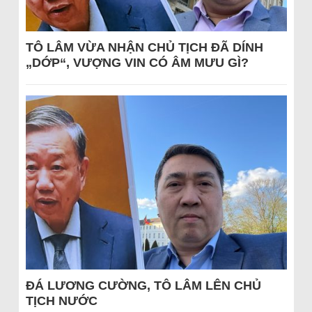
TÔ LÂM VỪA NHẬN CHỦ TỊCH ĐÃ DÍNH
„DỚP“, VƯỢNG VIN CÓ ÂM MƯU GÌ?
ĐÁ LƯƠNG CƯỜNG, TÔ LÂM LÊN CHỦ
TỊCH NƯỚC