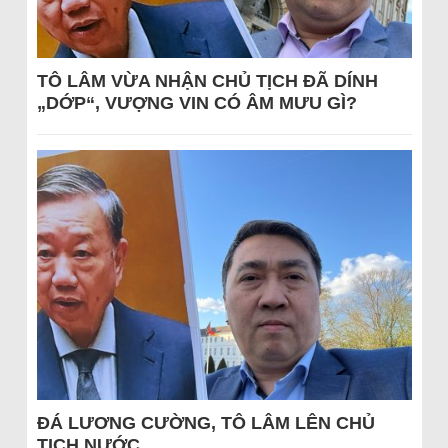
TÔ LÂM VỪA NHẬN CHỦ TỊCH ĐÃ DÍNH
„DỚP“, VƯỢNG VIN CÓ ÂM MƯU GÌ?
ĐÁ LƯƠNG CƯỜNG, TÔ LÂM LÊN CHỦ
TỊCH NƯỚC