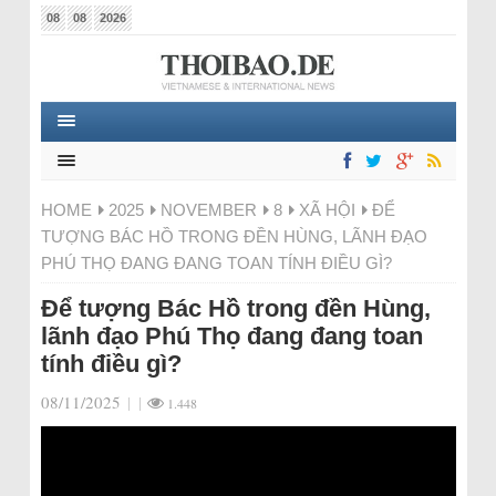
08
08
2026
HOME
2025
NOVEMBER
8
XÃ HỘI
ĐỂ
TƯỢNG BÁC HỒ TRONG ĐỀN HÙNG, LÃNH ĐẠO
PHÚ THỌ ĐANG ĐANG TOAN TÍNH ĐIỀU GÌ?
Để tượng Bác Hồ trong đền Hùng,
lãnh đạo Phú Thọ đang đang toan
tính điều gì?
08/11/2025
|
|
1.448