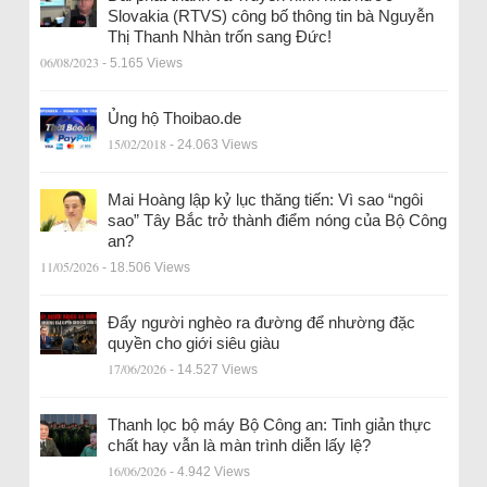
Slovakia (RTVS) công bố thông tin bà Nguyễn
Thị Thanh Nhàn trốn sang Đức!
06/08/2023
- 5.165 Views
Ủng hộ Thoibao.de
15/02/2018
- 24.063 Views
Mai Hoàng lập kỷ lục thăng tiến: Vì sao “ngôi
sao” Tây Bắc trở thành điểm nóng của Bộ Công
an?
11/05/2026
- 18.506 Views
Đẩy người nghèo ra đường để nhường đặc
quyền cho giới siêu giàu
17/06/2026
- 14.527 Views
Thanh lọc bộ máy Bộ Công an: Tinh giản thực
chất hay vẫn là màn trình diễn lấy lệ?
16/06/2026
- 4.942 Views