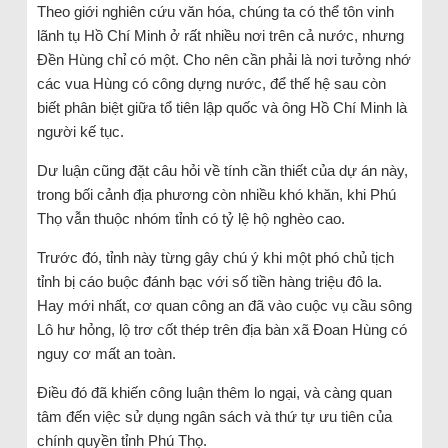
Theo giới nghiên cứu văn hóa, chúng ta có thể tôn vinh
lãnh tụ Hồ Chí Minh ở rất nhiều nơi trên cả nước, nhưng
Đền Hùng chỉ có một. Cho nên cần phải là nơi tưởng nhớ
các vua Hùng có công dựng nước, để thế hệ sau còn
biết phân biệt giữa tổ tiên lập quốc và ông Hồ Chí Minh là
người kế tục.
Dư luận cũng đặt câu hỏi về tính cần thiết của dự án này,
trong bối cảnh địa phương còn nhiều khó khăn, khi Phú
Thọ vẫn thuộc nhóm tỉnh có tỷ lệ hộ nghèo cao.
Trước đó, tỉnh này từng gây chú ý khi một phó chủ tịch
tỉnh bị cáo buộc đánh bạc với số tiền hàng triệu đô la.
Hay mới nhất, cơ quan công an đã vào cuộc vụ cầu sông
Lô hư hỏng, lộ trơ cốt thép trên địa bàn xã Đoan Hùng có
nguy cơ mất an toàn.
Điều đó đã khiến công luận thêm lo ngại, và càng quan
tâm đến việc sử dụng ngân sách và thứ tự ưu tiên của
chính quyền tỉnh Phú Thọ.