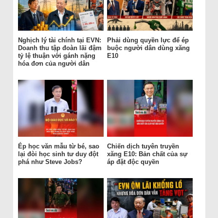
Nghịch lý tài chính tại EVN:
Phải dùng quyền lực để ép
Doanh thu tập đoàn lãi đậm
buộc người dân dùng xăng
tỷ lệ thuận với gánh nặng
E10
hóa đơn của người dân
Ép học văn mẫu từ bé, sao
Chiến dịch tuyên truyền
lại đòi học sinh tư duy đột
xăng E10: Bản chất của sự
phá như Steve Jobs?
áp đặt độc quyền