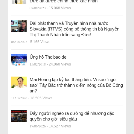
Đức đã được chính thức xác nhận
07/08/2023
- 15.068 Views
Đài phát thanh và Truyền hình nhà nước
Slovakia (RTVS) công bố thông tin bà Nguyễn
Thị Thanh Nhàn trốn sang Đức!
06/08/2023
- 5.165 Views
Ủng hộ Thoibao.de
15/02/2018
- 24.060 Views
Mai Hoàng lập kỷ lục thăng tiến: Vì sao “ngôi
sao” Tây Bắc trở thành điểm nóng của Bộ Công
an?
11/05/2026
- 18.505 Views
Đẩy người nghèo ra đường để nhường đặc
quyền cho giới siêu giàu
17/06/2026
- 14.527 Views