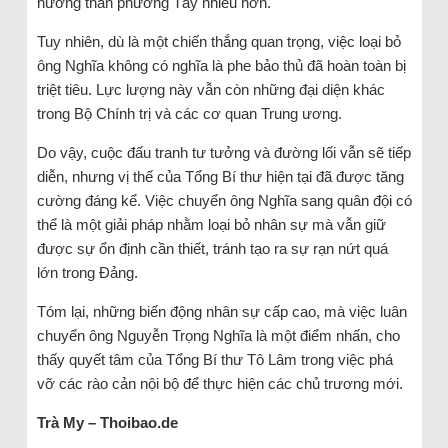
hướng thân phương Tây nhiều hơn.
Tuy nhiên, dù là một chiến thắng quan trọng, việc loại bỏ
ông Nghĩa không có nghĩa là phe bảo thủ đã hoàn toàn bị
triệt tiêu. Lực lượng này vẫn còn những đại diện khác
trong Bộ Chính trị và các cơ quan Trung ương.
Do vậy, cuộc đấu tranh tư tưởng và đường lối vẫn sẽ tiếp
diễn, nhưng vị thế của Tổng Bí thư hiện tại đã được tăng
cường đáng kể. Việc chuyển ông Nghĩa sang quân đội có
thể là một giải pháp nhằm loại bỏ nhân sự mà vẫn giữ
được sự ổn định cần thiết, tránh tạo ra sự rạn nứt quá
lớn trong Đảng.
Tóm lại, những biến động nhân sự cấp cao, mà việc luân
chuyển ông Nguyễn Trọng Nghĩa là một điểm nhấn, cho
thấy quyết tâm của Tổng Bí thư Tô Lâm trong việc phá
vỡ các rào cản nội bộ để thực hiện các chủ trương mới.
Trà My – Thoibao.de