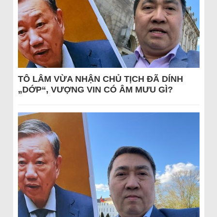
TÔ LÂM VỪA NHẬN CHỦ TỊCH ĐÃ DÍNH
„DỚP“, VƯỢNG VIN CÓ ÂM MƯU GÌ?