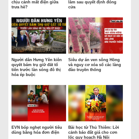
chịu cảnh mất điện giữa
làm sau quyết định đóng
trưa hè?
cửa
Người dân Hưng Yên kiên
Siêu dự án ven sông Hồng
quyết bám trụ giữ đất tổ
và nguy cơ xóa sổ các làng
tiên trước làn sóng đô thị
đào truyền thống
hóa ép buộc
EVN bóp nghẹt người tiêu
Bài học từ Thủ Thiêm: Lời
dùng bằng hóa đơn điện
cảnh báo đắt giá cho cơn
lốc quy hoạch Hà Nội