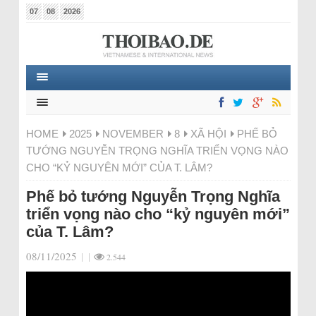
07
08
2026
HOME
2025
NOVEMBER
8
XÃ HỘI
PHẾ BỎ
TƯỚNG NGUYỄN TRỌNG NGHĨA TRIỂN VỌNG NÀO
CHO “KỶ NGUYÊN MỚI” CỦA T. LÂM?
Phế bỏ tướng Nguyễn Trọng Nghĩa
triển vọng nào cho “kỷ nguyên mới”
của T. Lâm?
08/11/2025
|
|
2.544