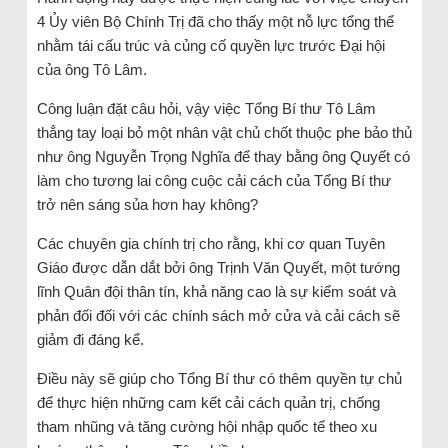
4 Ủy viên Bộ Chính Trị đã cho thấy một nỗ lực tổng thể
nhằm tái cấu trúc và củng cố quyền lực trước Đại hội
của ông Tô Lâm.
Công luận đặt câu hỏi, vậy việc Tổng Bí thư Tô Lâm
thẳng tay loại bỏ một nhân vật chủ chốt thuộc phe bảo thủ
như ông Nguyễn Trọng Nghĩa để thay bằng ông Quyết có
làm cho tương lai công cuộc cải cách của Tổng Bí thư
trở nên sáng sủa hơn hay không?
Các chuyên gia chính trị cho rằng, khi cơ quan Tuyên
Giáo được dẫn dắt bởi ông Trịnh Văn Quyết, một tướng
lĩnh Quân đội thân tín, khả năng cao là sự kiểm soát và
phản đối đối với các chính sách mở cửa và cải cách sẽ
giảm đi đáng kể.
Điều này sẽ giúp cho Tổng Bí thư có thêm quyền tự chủ
để thực hiện những cam kết cải cách quản trị, chống
tham nhũng và tăng cường hội nhập quốc tế theo xu