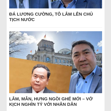
ĐÁ LƯƠNG CƯỜNG, TÔ LÂM LÊN CHỦ
TỊCH NƯỚC
LÂM, MẪN, HƯNG NGỒI GHẾ MỚI – VỞ
KỊCH NGHÌN TỶ VỚI NHÂN DÂN