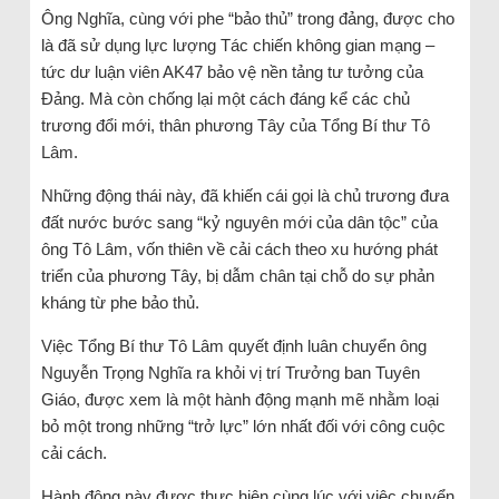
Ông Nghĩa, cùng với phe “bảo thủ” trong đảng, được cho
là đã sử dụng lực lượng Tác chiến không gian mạng –
tức dư luận viên AK47 bảo vệ nền tảng tư tưởng của
Đảng. Mà còn chống lại một cách đáng kể các chủ
trương đổi mới, thân phương Tây của Tổng Bí thư Tô
Lâm.
Những động thái này, đã khiến cái gọi là chủ trương đưa
đất nước bước sang “kỷ nguyên mới của dân tộc” của
ông Tô Lâm, vốn thiên về cải cách theo xu hướng phát
triển của phương Tây, bị dẫm chân tại chỗ do sự phản
kháng từ phe bảo thủ.
Việc Tổng Bí thư Tô Lâm quyết định luân chuyển ông
Nguyễn Trọng Nghĩa ra khỏi vị trí Trưởng ban Tuyên
Giáo, được xem là một hành động mạnh mẽ nhằm loại
bỏ một trong những “trở lực” lớn nhất đối với công cuộc
cải cách.
Hành động này được thực hiện cùng lúc với việc chuyển