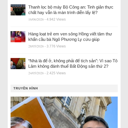
Thanh lọc bộ máy Bộ Công an: Tinh giản thực
chất hay vẫn là màn trình diễn lấy lệ?
16/06/2026
- 4.942 Views
Hàng loạt trẻ em ven sông Hồng viết tâm thư
khẩn cầu bà Ngô Phương Ly cứu giúp
28/05/2026
- 3.776 Views
“Nhà là để ở, không phải để tích sản”: Vì sao Tô
Lâm không đánh thuế Bất Động sản thứ 2?
24/05/2026
- 2.425 Views
TRUYỀN HÌNH